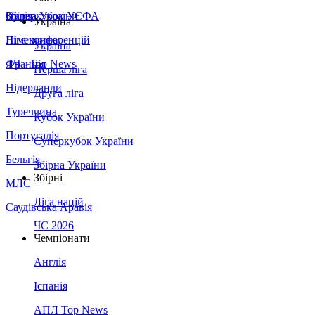
Збірна України
Італія
Суперкубок УЄФА
Україна
Німеччина
Ліга конференцій
Україна
Франція
ЛЧ - Top News
Перша ліга
Нідерланди
Друга ліга
Туреччина
Кубок України
Португалія
Суперкубок України
Бельгія
Збірна України
Збірні
МЛС
Ліга націй
Саудівська Аравія
ЧС 2026
Чемпіонати
Англія
Іспанія
АПЛ Top News