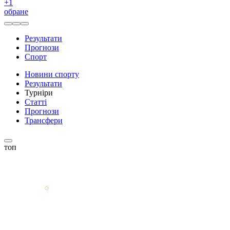
+
1
обране
Результати
Прогнози
Спорт
Новини спорту
Результати
Турніри
Статті
Прогнози
Трансфери
топ