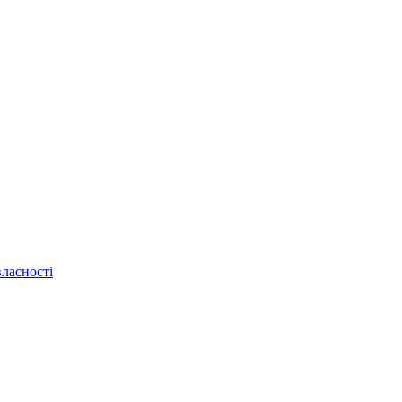
ласності