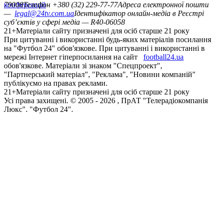
конференцій
79008
Телефон +380 (32) 229-77-77
Адреса електронної пошти
—
legal@24tv.com.ua
Ідентифікатор онлайн-медіа в Реєстрі
суб’єктів у сфері медіа — R40-06058
21+
Матеріали сайту призначені для осіб старше 21 року
При цитуванні і використанні будь-яких матеріалів посилання
на "Футбол 24" обов'язкове. При цитуванні і використанні в
мережі Інтернет гіперпосилання на сайт
football24.ua
обов'язкове. Матеріали зі знаком "Спецпроект",
"Партнерський матеріал", "Реклама", "Новини компаній"
публікуємо на правах реклами.
21+
Матеріали сайту призначені для осіб старше 21 року
Усi права захищенi. © 2005 -
2026
, ПрАТ "Телерадіокомпанія
Люкс". "Футбол 24".