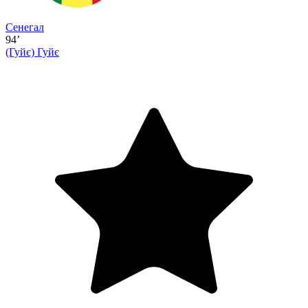
Сенегал
94’
(Гуйє)
Гуйє