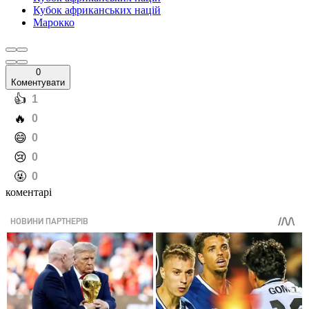
Кубок африканських націй
Марокко
0
Коментувати
️👍
1
️🔥
0
️😄
0
️😢
0
️🤬
0
коментарі