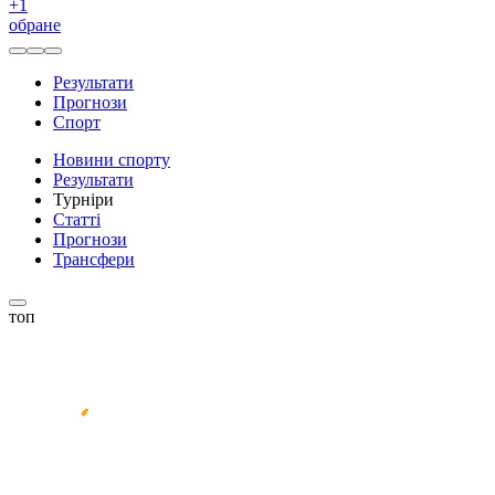
+
1
обране
Результати
Прогнози
Спорт
Новини спорту
Результати
Турніри
Статті
Прогнози
Трансфери
топ