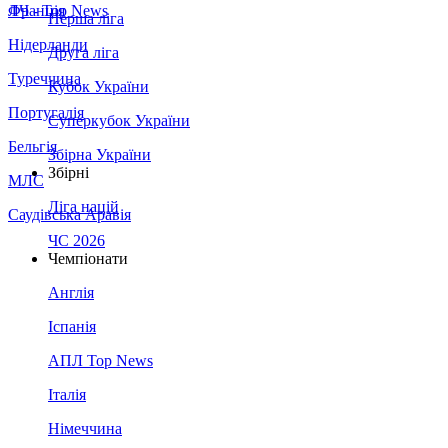
Франція
ЛЧ - Top News
Перша ліга
Нідерланди
Друга ліга
Туреччина
Кубок України
Португалія
Суперкубок України
Бельгія
Збірна України
Збірні
МЛС
Ліга націй
Саудівська Аравія
ЧС 2026
Чемпіонати
Англія
Іспанія
АПЛ Top News
Італія
Німеччина