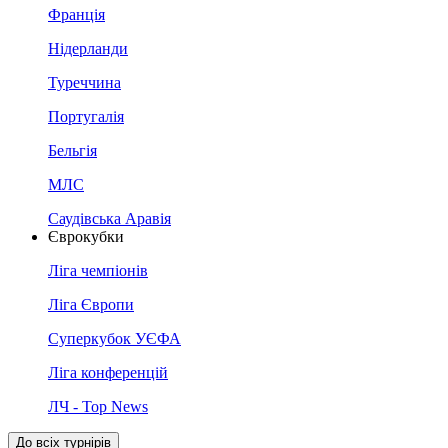
Франція
Нідерланди
Туреччина
Португалія
Бельгія
МЛС
Саудівська Аравія
Єврокубки
Ліга чемпіонів
Ліга Європи
Суперкубок УЄФА
Ліга конференцій
ЛЧ - Top News
До всіх турнірів