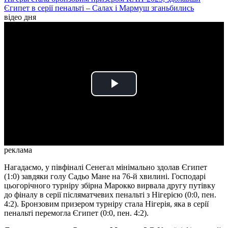
Єгипет в серії пенальті – Салах і Мармуш зганьбились
відео дня
Play
Video
реклама
Нагадаємо, у півфіналі Сенегал мінімально здолав Єгипет
(1:0) завдяки голу Садьо Мане на 76-й хвилині. Господарі
цьогорічного турніру збірна Марокко вирвала другу путівку
до фіналу в серії післяматчевих пенальті з Нігерією (0:0, пен.
4:2). Бронзовим призером турніру стала Нігерія, яка в серії
пенальті перемогла Єгипет (0:0, пен. 4:2).