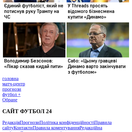
головна
матч-центр
прогнози
футбол +
Обране
САЙТ ФУТБОЛ 24
Редакція
Прогнози
Політика конфіденційності
Правила
сайту
Контакти
Правила коментування
Редакційна