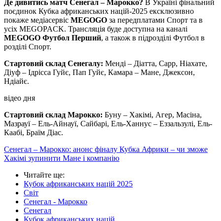
Де дивитись матч Сенегал – Марокко?
В Україні фінальний
поєдинок Кубка африканських націй-2025 ексклюзивно
покаже медіасервіс
MEGOGO
за передплатами Спорт та в
усіх MEGOPACK. Трансляція буде доступна на каналі
MEGOGO Футбол Перший
, а також в підрозділі Футбол в
розділі Спорт.
Стартовий склад Сенегалу:
Менді – Діатта, Сарр, Ніахате,
Діуф – Ідрісса Гуйє, Пап Гуйє, Камара – Мане, Джексон,
Ндіайє.
відео дня
Стартовий склад Марокко:
Буну – Хакімі, Агер, Масіна,
Мазрауї – Ель-Айнауї, Сайбарі, Ель-Ханнус – Еззальзулі, Ель-
Каабі, Браїм Діас.
Сенегал – Марокко: анонс фіналу Кубка Африки – чи зможе
Хакімі зупинити Мане і компанію
Читайте ще
:
Кубок африканських націй 2025
Світ
Сенегал - Марокко
Сенегал
Кубок африканських націй