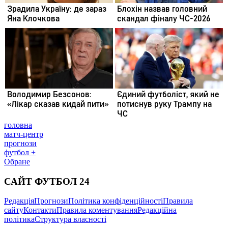
головна
матч-центр
прогнози
футбол +
Обране
САЙТ ФУТБОЛ 24
Редакція
Прогнози
Політика конфіденційності
Правила
сайту
Контакти
Правила коментування
Редакційна
політика
Структура власності