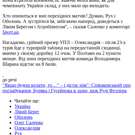
Вона втратила впевненість. Маючи непоганий, як для
чемпіонату України склад, у них мало що виходить.
Хто опиниться в зоні перехідних матчів? Думаю, Рух і
Оболонь. А зустрітися їм, забігаючи наперед, доведеться з
Лівим Берегом і Агробізнесом", – сказав Саленко у коментарі
Sport.ua
.
Нагадаємо, срібний призер УПЛ – Олександрія – після 23-х
турів йде у турнірній таблиці на передостанній сходинці,
маючи у своєму доробку 12 очок. У Полтави на 2 пункти
менше. Від зони перехідних матчів команда Володимира
Шарана відстає на 8 балів.
до речі
"Якщо будеш волати, то…" – і дістає ніж": Співаковський про
пограбування, Буряка і Гусейнова в лазні, шок Руді Феллера
Читайте ще
:
Україна
Лівий Берег
Оболонь
Олег Саленко
Олександрія
Рух