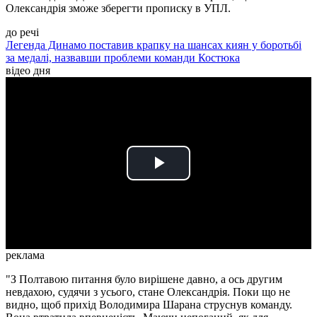
Олександрія зможе зберегти прописку в УПЛ.
до речі
Легенда Динамо поставив крапку на шансах киян у боротьбі
за медалі, назвавши проблеми команди Костюка
відео дня
Play
Video
реклама
"З Полтавою питання було вирішене давно, а ось другим
невдахою, судячи з усього, стане Олександрія. Поки що не
видно, щоб прихід Володимира Шарана струснув команду.