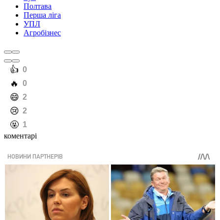
Полтава
Перша ліга
УПЛ
Агробізнес
️👍
0
️🔥
0
️😄
2
️😢
2
️🤬
1
коментарі