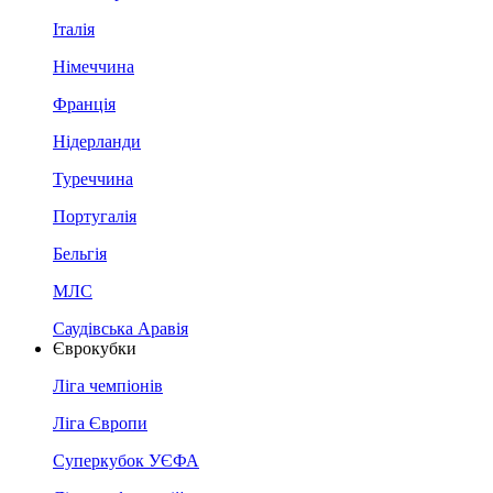
Італія
Німеччина
Франція
Нідерланди
Туреччина
Португалія
Бельгія
МЛС
Саудівська Аравія
Єврокубки
Ліга чемпіонів
Ліга Європи
Суперкубок УЄФА