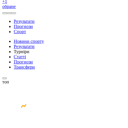
+
1
обране
Результати
Прогнози
Спорт
Новини спорту
Результати
Турніри
Статті
Прогнози
Трансфери
топ