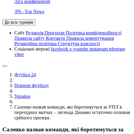
Ліга конференцій
ЛЧ - Top News
До всіх турнірів
Сайт
Редакція
Прогнози
Політика конфіденційності
Правила сайту
Контакти
Правила коментування
Редакційна політика
Структура власності
Соціальні мережі
facebook
x
youtube
instagram
telegram
viber
Футбол 24
Новини футболу
Україна
Саленко назвав команди, які боротимуться за УПЛ в
перехідних матчах – легенда Динамо остаточно поховав
срібного призера
Саленко назвав команди, які боротимуться за