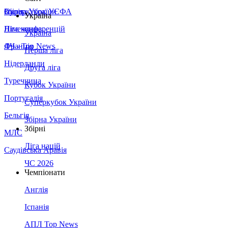
Збірна України
Італія
Суперкубок УЄФА
Україна
Німеччина
Ліга конференцій
Україна
Франція
ЛЧ - Top News
Перша ліга
Нідерланди
Друга ліга
Туреччина
Кубок України
Португалія
Суперкубок України
Бельгія
Збірна України
Збірні
МЛС
Ліга націй
Саудівська Аравія
ЧС 2026
Чемпіонати
Англія
Іспанія
АПЛ Top News