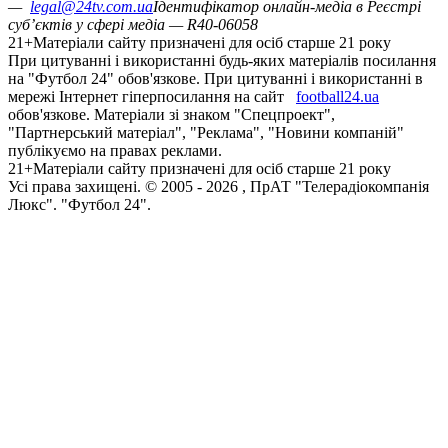
—
legal@24tv.com.ua
Ідентифікатор онлайн-медіа в Реєстрі
суб’єктів у сфері медіа — R40-06058
21+
Матеріали сайту призначені для осіб старше 21 року
При цитуванні і використанні будь-яких матеріалів посилання
на "Футбол 24" обов'язкове. При цитуванні і використанні в
мережі Інтернет гіперпосилання на сайт
football24.ua
обов'язкове. Матеріали зі знаком "Спецпроект",
"Партнерський матеріал", "Реклама", "Новини компаній"
публікуємо на правах реклами.
21+
Матеріали сайту призначені для осіб старше 21 року
Усi права захищенi. © 2005 -
2026
, ПрАТ "Телерадіокомпанія
Люкс". "Футбол 24".