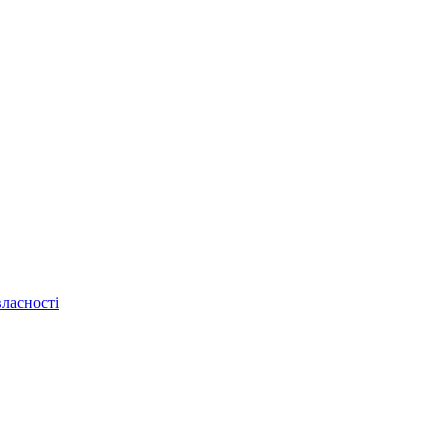
ласності