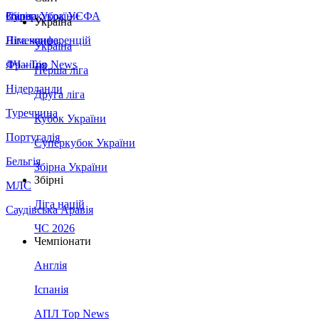
Збірна України
Італія
Суперкубок УЄФА
Україна
Німеччина
Ліга конференцій
Україна
Франція
ЛЧ - Top News
Перша ліга
Нідерланди
Друга ліга
Туреччина
Кубок України
Португалія
Суперкубок України
Бельгія
Збірна України
Збірні
МЛС
Ліга націй
Саудівська Аравія
ЧС 2026
Чемпіонати
Англія
Іспанія
АПЛ Top News