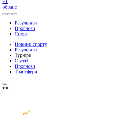
+
1
обране
Результати
Прогнози
Спорт
Новини спорту
Результати
Турніри
Статті
Прогнози
Трансфери
топ