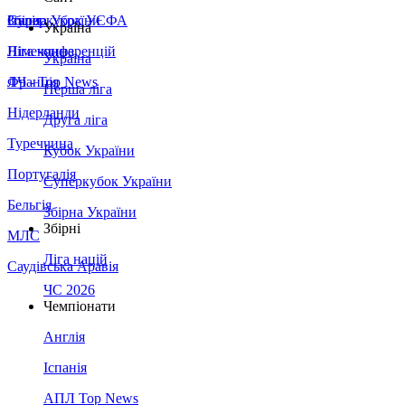
Збірна України
Італія
Суперкубок УЄФА
Україна
Німеччина
Ліга конференцій
Україна
Франція
ЛЧ - Top News
Перша ліга
Нідерланди
Друга ліга
Туреччина
Кубок України
Португалія
Суперкубок України
Бельгія
Збірна України
Збірні
МЛС
Ліга націй
Саудівська Аравія
ЧС 2026
Чемпіонати
Англія
Іспанія
АПЛ Top News