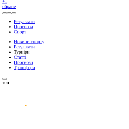
+
1
обране
Результати
Прогнози
Спорт
Новини спорту
Результати
Турніри
Статті
Прогнози
Трансфери
топ