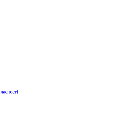
ласності