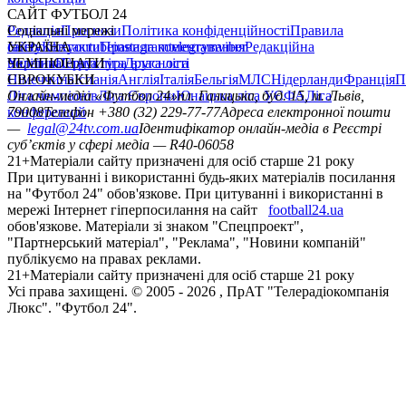
САЙТ ФУТБОЛ 24
Редакція
Соціальні мережі
Прогнози
Політика конфіденційності
Правила
сайту
facebook
УКРАЇНА
Контакти
x
youtube
Правила коментування
instagram
telegram
viber
Редакційна
політика
Україна
ЧЕМПІОНАТИ
Перша ліга
Структура власності
Друга ліга
Німеччина
ЄВРОКУБКИ
Іспанія
Англія
Італія
Бельгія
МЛС
Нідерланди
Франція
П
Ліга чемпіонів
Онлайн-медіа «Футбол 24»
Ліга Європи
Юнацька ліга УЄФА
пл. Галицька, буд. 15, м. Львів,
Ліга
конференцій
79008
Телефон +380 (32) 229-77-77
Адреса електронної пошти
—
legal@24tv.com.ua
Ідентифікатор онлайн-медіа в Реєстрі
суб’єктів у сфері медіа — R40-06058
21+
Матеріали сайту призначені для осіб старше 21 року
При цитуванні і використанні будь-яких матеріалів посилання
на "Футбол 24" обов'язкове. При цитуванні і використанні в
мережі Інтернет гіперпосилання на сайт
football24.ua
обов'язкове. Матеріали зі знаком "Спецпроект",
"Партнерський матеріал", "Реклама", "Новини компаній"
публікуємо на правах реклами.
21+
Матеріали сайту призначені для осіб старше 21 року
Усi права захищенi. © 2005 -
2026
, ПрАТ "Телерадіокомпанія
Люкс". "Футбол 24".