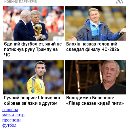
головна
матч-центр
прогнози
футбол +