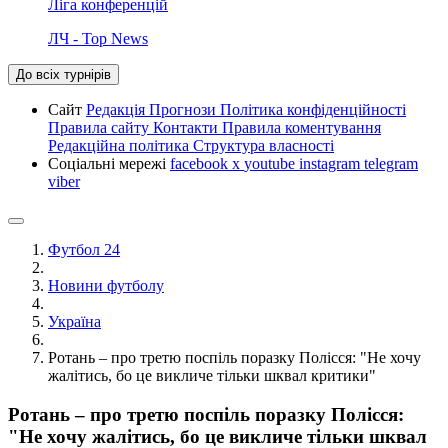
Ліга конференцій
ЛЧ - Top News
До всіх турнірів
Сайт
Редакція
Прогнози
Політика конфіденційності
Правила сайту
Контакти
Правила коментування
Редакційна політика
Структура власності
Соціальні мережі
facebook
x
youtube
instagram
telegram
viber
Футбол 24
Новини футболу
Україна
Ротань – про третю поспіль поразку Полісся: "Не хочу
жалітись, бо це викличе тільки шквал критики"
Ротань – про третю поспіль поразку Полісся:
"Не хочу жалітись, бо це викличе тільки шквал