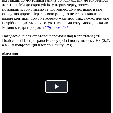
від Пакша до Житомира зайняв 36 годин... Ми не збираємося
жалітися. Ми до єврокубків, у першу чергу, хочемо
потрапляти, тому маємо те, що маємо. Думаю, якщо я вам
скажу, що дорога зіграла свою роль, то це тільки викличе
шквал критики. Тому не хочемо жалітися. Так, тяжко, але нам
потрібно в цих умовах готуватися – і ми готуємося", – сказав
Ротань в ефірі програми
"Футбол 360"
.
Нагадаємо, після стартової перемоги над Карпатами (2:0)
Полісся в УПЛ програло Колосу (0:1) і поступилось ЛНЗ (0:2),
а в Лізі конференцій влетіло Пакшу (2:3).
відео дня
Play
Video