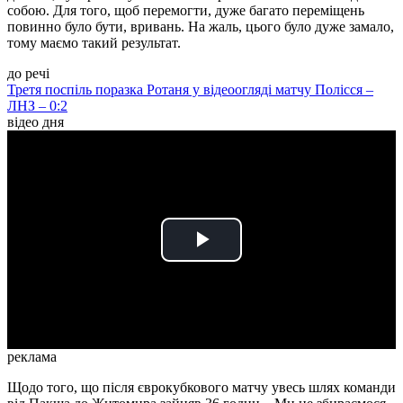
собою. Для того, щоб перемогти, дуже багато переміщень
повинно було бути, вривань. На жаль, цього було дуже замало,
тому маємо такий результат.
до речі
Третя поспіль поразка Ротаня у відеоогляді матчу Полісся –
ЛНЗ – 0:2
відео дня
Play
Video
реклама
Щодо того, що після єврокубкового матчу увесь шлях команди