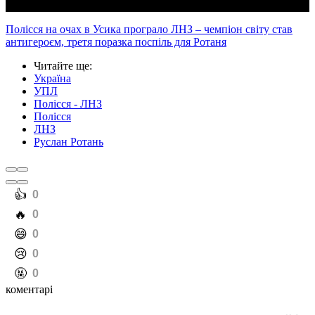
Полісся на очах в Усика програло ЛНЗ – чемпіон світу став
антигероєм, третя поразка поспіль для Ротаня
Читайте ще
:
Україна
УПЛ
Полісся - ЛНЗ
Полісся
ЛНЗ
Руслан Ротань
️👍
0
️🔥
0
️😄
0
️😢
0
️🤬
0
коментарі