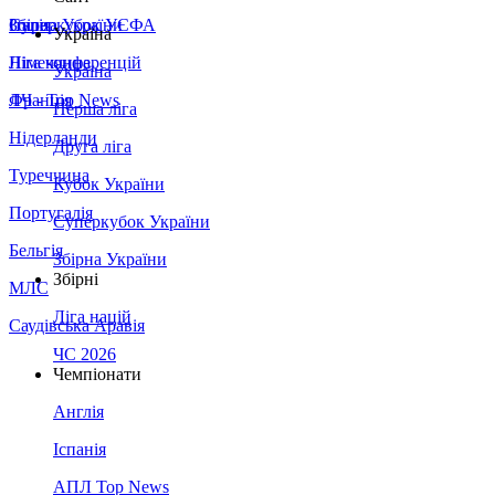
Збірна України
Італія
Суперкубок УЄФА
Україна
Німеччина
Ліга конференцій
Україна
Франція
ЛЧ - Top News
Перша ліга
Нідерланди
Друга ліга
Туреччина
Кубок України
Португалія
Суперкубок України
Бельгія
Збірна України
Збірні
МЛС
Ліга націй
Саудівська Аравія
ЧС 2026
Чемпіонати
Англія
Іспанія
АПЛ Top News