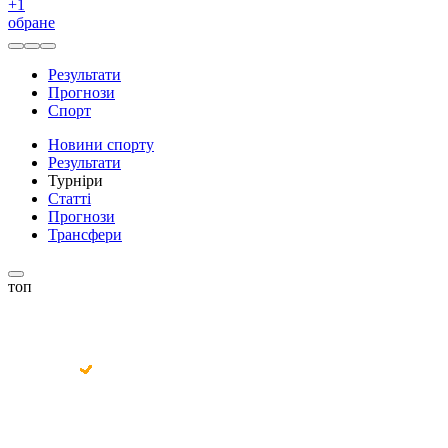
+
1
обране
Результати
Прогнози
Спорт
Новини спорту
Результати
Турніри
Статті
Прогнози
Трансфери
топ