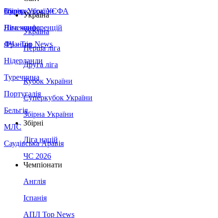
Збірна України
Італія
Суперкубок УЄФА
Україна
Німеччина
Ліга конференцій
Україна
Франція
ЛЧ - Top News
Перша ліга
Нідерланди
Друга ліга
Туреччина
Кубок України
Португалія
Суперкубок України
Бельгія
Збірна України
Збірні
МЛС
Ліга націй
Саудівська Аравія
ЧС 2026
Чемпіонати
Англія
Іспанія
АПЛ Top News