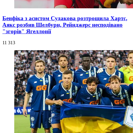
Бенфіка з асистом Судакова розтрощила Хартс,
Аякс розбив Шелбурн, Рейнджерс несподівано
"згорів" Ягеллонії
11 313