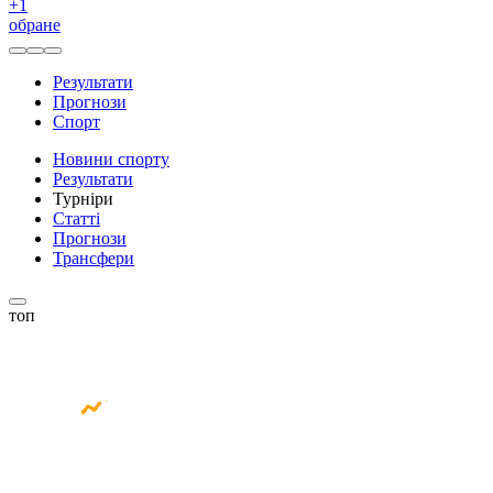
+
1
обране
Результати
Прогнози
Спорт
Новини спорту
Результати
Турніри
Статті
Прогнози
Трансфери
топ