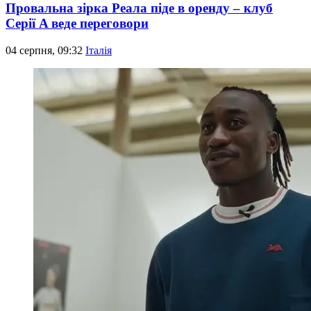
Провальна зірка Реала піде в оренду – клуб
Серії A веде переговори
04 серпня, 09:32
Італія