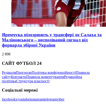
Яремчука підозрюють у трансфері до Салаха та
Маліновського – несподіваний сигнал від
форварда збірної України
2 898
САЙТ ФУТБОЛ 24
Редакція
Прогнози
Політика конфіденційності
Правила
сайту
Контакти
Правила коментування
Редакційна
політика
Структура власності
Соціальні мережі
facebook
x
youtube
instagram
telegram
viber