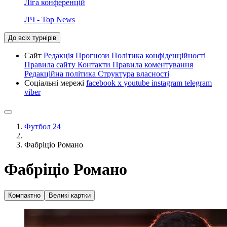
Ліга конференцій
ЛЧ - Top News
До всіх турнірів
Сайт
Редакція
Прогнози
Політика конфіденційності
Правила сайту
Контакти
Правила коментування
Редакційна політика
Структура власності
Соціальні мережі
facebook
x
youtube
instagram
telegram
viber
Футбол 24
Фабріціо Романо
Фабріціо Романо
Компактно
Великі картки