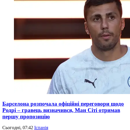
Барселона розпочала офіційні переговори щодо
Родрі – гравець визначився, Ман Сіті отримав
першу пропозицію
Сьогодні, 07:42
Іспанія