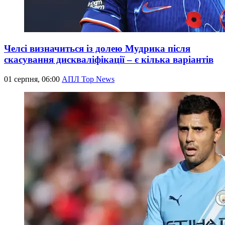
Челсі визначиться із долею Мудрика після
скасування дискваліфікації – є кілька варіантів
01 серпня, 06:00
АПЛ Top News