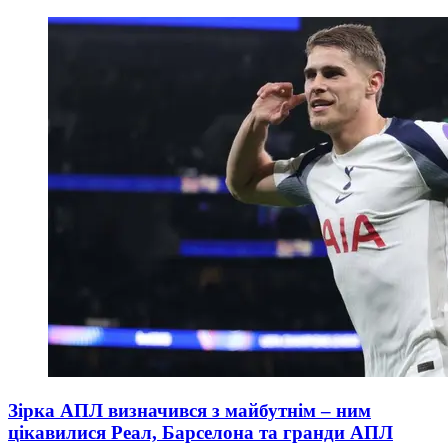
Зірка АПЛ визначився з майбутнім – ним
цікавилися Реал, Барселона та гранди АПЛ