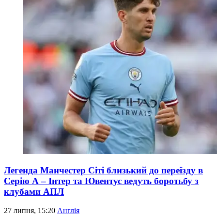
Легенда Манчестер Сіті близький до переїзду в
Серію А – Інтер та Ювентус ведуть боротьбу з
клубами АПЛ
27 липня, 15:20
Англія