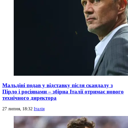
Мальдіні подав у відставку після скандалу з
Пірло і росіянами – збірна Італії отримає нового
технічного директора
27 липня, 18:32
Італія