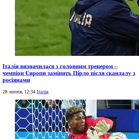
Італія визначилася з головним тренером –
чемпіон Європи замінить Пірло після скандалу з
росіянами
28 липня, 12:34
Італія