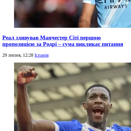
Реал здивував Манчестер Сіті першою
пропозицією за Родрі – сума викликає питання
29 липня, 12:28
Іспанія