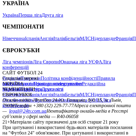
УКРАЇНА
Україна
Перша ліга
Друга ліга
ЧЕМПІОНАТИ
Німеччина
Іспанія
Англія
Італія
Бельгія
МЛС
Нідерланди
Франція
П
ЄВРОКУБКИ
Ліга чемпіонів
Ліга Європи
Юнацька ліга УЄФА
Ліга
конференцій
САЙТ ФУТБОЛ 24
Редакція
Соціальні мережі
Прогнози
Політика конфіденційності
Правила
сайту
facebook
УКРАЇНА
Контакти
x
youtube
Правила коментування
instagram
telegram
viber
Редакційна
політика
Україна
ЧЕМПІОНАТИ
Перша ліга
Структура власності
Друга ліга
Німеччина
ЄВРОКУБКИ
Іспанія
Англія
Італія
Бельгія
МЛС
Нідерланди
Франція
П
Ліга чемпіонів
Онлайн-медіа «Футбол 24»
Ліга Європи
Юнацька ліга УЄФА
пл. Галицька, буд. 15, м. Львів,
Ліга
конференцій
79008
Телефон +380 (32) 229-77-77
Адреса електронної пошти
—
legal@24tv.com.ua
Ідентифікатор онлайн-медіа в Реєстрі
суб’єктів у сфері медіа — R40-06058
21+
Матеріали сайту призначені для осіб старше 21 року
При цитуванні і використанні будь-яких матеріалів посилання
на "Футбол 24" обов'язкове. При цитуванні і використанні в