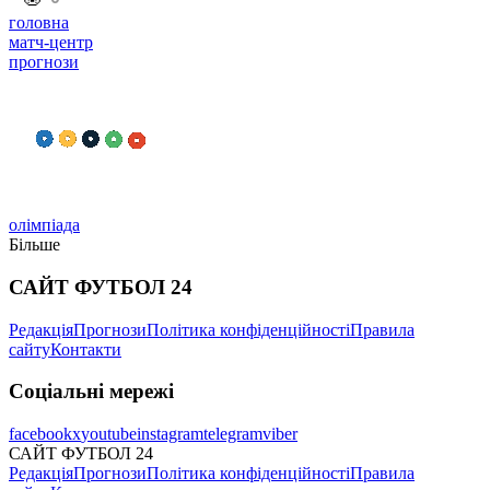
Садіо Мане
Саудівська Аравія
Іньїго Мартінес
Поділитись
Поділитись
️👍
0
️🔥
0
️😄
0
️😢
0
️🤬
0
головна
матч-центр
прогнози