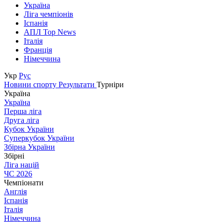
Україна
Ліга чемпіонів
Іспанія
АПЛ Top News
Італія
Франція
Німеччина
Укр
Рус
Новини спорту
Результати
Турніри
Україна
Україна
Перша ліга
Друга ліга
Кубок України
Суперкубок України
Збірна України
Збірні
Ліга націй
ЧС 2026
Чемпіонати
Англія
Іспанія
Італія
Німеччина