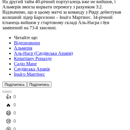
— نادي النصر السعودي (@AlNassrFC)
August 10,
2025
Вже на 39-й хвилині Роналду майстерно підчатував голкіпера
суперника і заробив пенальті, який успішно реалізував.
| الهدف الثاني للنصر - كريستيانو رونالدو
#النصر_الميريا
pic.twitter.com/d0B9jGEJE9
— نادي النصر السعودي (@AlNassrFC)
August 10,
2025
На другий тайм 40-річний португалець вже не вийшов, і
Альмерія змогла вирвати перемогу з рахунком 3:2.
Відзначимо, що в цьому матчі за команду з Ріяду дебютував
колишній лідер Барселони – Іньїго Мартінес. 34-річний
іспанець вийшов у стартовому складі Аль-Насра і був
замінений на 73-й хвилині.
Читайте ще
:
Відеоновини
Альмерія
Аль-Наср (Саудівська Аравія)
Кріштіану Роналду