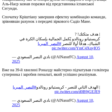
Play
Video
реклама 21+
Кріштіану Роналду оформив два голи у ворота Альмерії в
товариському матчі. Попри дубль легендарного португальця
Аль-Наср зазнав поразки від представника іспанської
Сегунди.
Спочатку Кріштіану завершив ефектну комбінацію команди,
зрівнявши рахунок з передачі зіркового Садіо Мане.
| هدف متكتك! ?
كريستيانو رونالدو يُكمل الجمالية بإسكان الكرة في
الشباك، هدفًا أولا للنصر
#النصر_الميريا
pic.twitter.com/YmC4XqyIO5