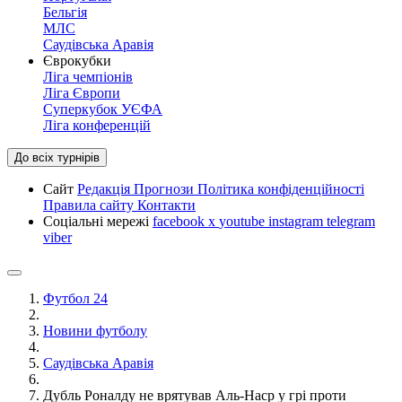
Бельгія
МЛС
Саудівська Аравія
Єврокубки
Ліга чемпіонів
Ліга Європи
Суперкубок УЄФА
Ліга конференцій
До всіх турнірів
Сайт
Редакція
Прогнози
Політика конфіденційності
Правила сайту
Контакти
Соціальні мережі
facebook
x
youtube
instagram
telegram
viber
Футбол 24
Новини футболу
Саудівська Аравія
Дубль Роналду не врятував Аль-Наср у грі проти