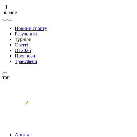
+
1
обране
Новини спорту
Результати
Турніри
Статті
ОІ 2026
Прогнози
Трансфери
топ
Англія