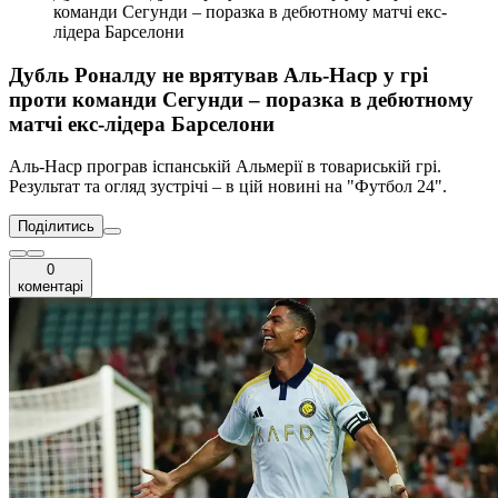
команди Сегунди – поразка в дебютному матчі екс-
лідера Барселони
Дубль Роналду не врятував Аль-Наср у грі
проти команди Сегунди – поразка в дебютному
матчі екс-лідера Барселони
Аль-Наср програв іспанській Альмерії в товариській грі.
Результат та огляд зустрічі – в цій новині на "Футбол 24".
Поділитись
0
коментарі