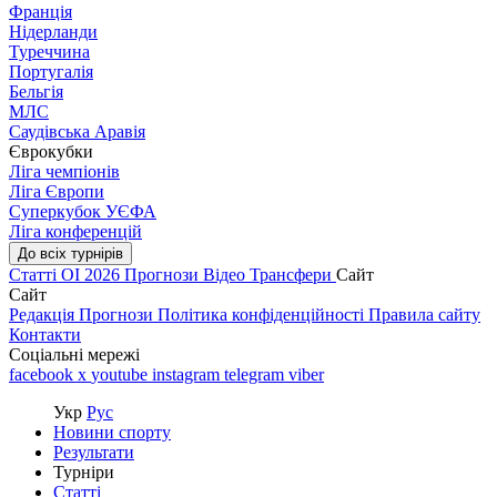
Франція
Нідерланди
Туреччина
Португалія
Бельгія
МЛС
Саудівська Аравія
Єврокубки
Ліга чемпіонів
Ліга Європи
Суперкубок УЄФА
Ліга конференцій
До всіх турнірів
Статті
ОІ 2026
Прогнози
Відео
Трансфери
Сайт
Сайт
Редакція
Прогнози
Політика конфіденційності
Правила сайту
Контакти
Соціальні мережі
facebook
x
youtube
instagram
telegram
viber
Укр
Рус
Новини спорту
Результати
Турніри
Статті