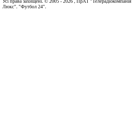
Усi права захищенi. © 2005 -
2026
, ПрАТ "Телерадіокомпанія
Люкс". "Футбол 24".