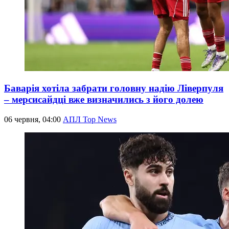
Баварія хотіла забрати головну надію Ліверпуля
– мерсисайдці вже визначились з його долею
06 червня, 04:00
АПЛ Top News