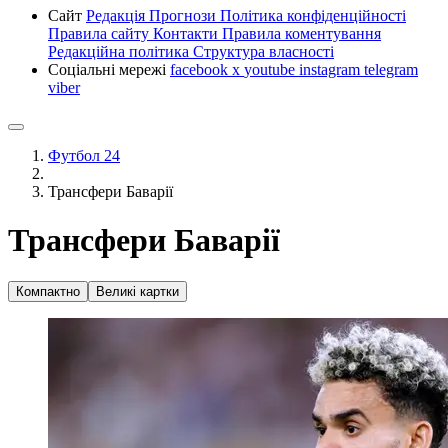
Сайт
Редакція
Прогнози
Політика конфіденційності
Правила сайту
Контакти
Правила коментування
Редакційна політика
Структура власності
Соціальні мережі
facebook
x
youtube
instagram
telegram
viber
Футбол 24
Трансфери Баварії
Трансфери Баварії
Компактно
Великі картки