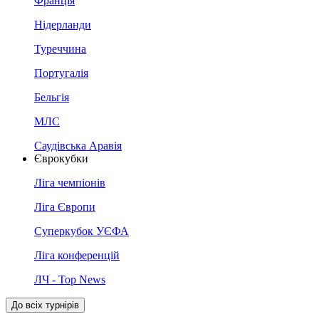
Франція
Нідерланди
Туреччина
Португалія
Бельгія
МЛС
Саудівська Аравія
Єврокубки
Ліга чемпіонів
Ліга Європи
Суперкубок УЄФА
Ліга конференцій
ЛЧ - Top News
До всіх турнірів