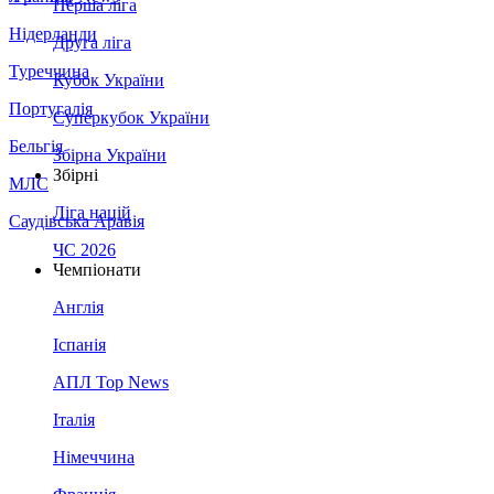
Перша ліга
Нідерланди
Друга ліга
Туреччина
Кубок України
Португалія
Суперкубок України
Бельгія
Збірна України
Збірні
МЛС
Ліга націй
Саудівська Аравія
ЧС 2026
Чемпіонати
Англія
Іспанія
АПЛ Top News
Італія
Німеччина