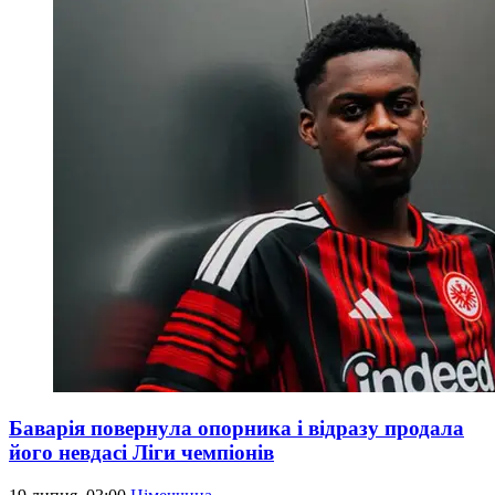
Баварія повернула опорника і відразу продала
його невдасі Ліги чемпіонів