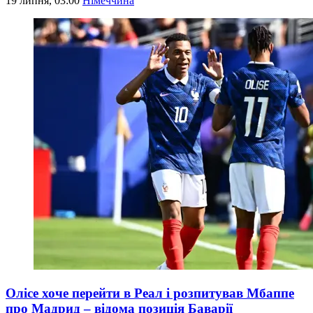
19 липня, 03:00
Німеччина
Олісе хоче перейти в Реал і розпитував Мбаппе
про Мадрид – відома позиція Баварії