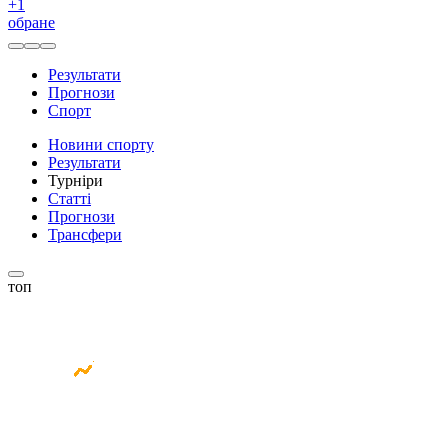
+
1
обране
Результати
Прогнози
Спорт
Новини спорту
Результати
Турніри
Статті
Прогнози
Трансфери
топ