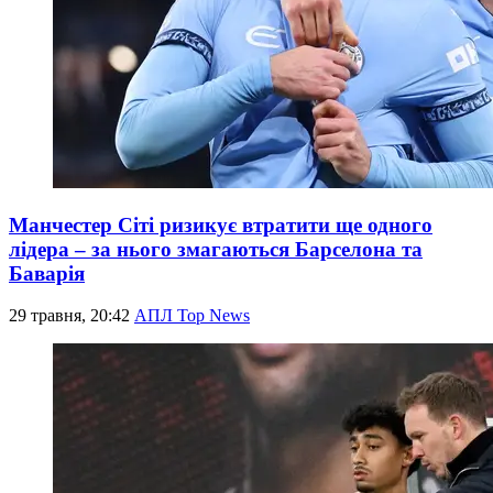
Манчестер Сіті ризикує втратити ще одного
лідера – за нього змагаються Барселона та
Баварія
29 травня, 20:42
АПЛ Top News