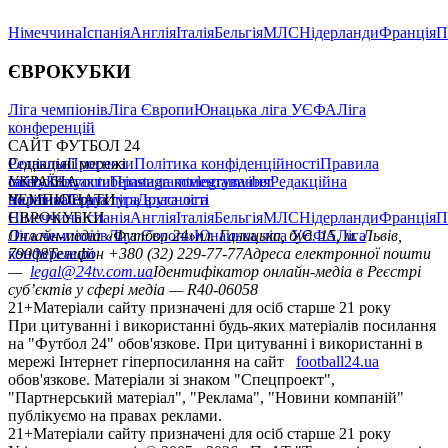
Німеччина
Іспанія
Англія
Італія
Бельгія
МЛС
Нідерланди
Франція
П
ЄВРОКУБКИ
Ліга чемпіонів
Ліга Європи
Юнацька ліга УЄФА
Ліга
конференцій
САЙТ ФУТБОЛ 24
Редакція
Соціальні мережі
Прогнози
Політика конфіденційності
Правила
сайту
facebook
УКРАЇНА
Контакти
x
youtube
Правила коментування
instagram
telegram
viber
Редакційна
політика
Україна
ЧЕМПІОНАТИ
Перша ліга
Структура власності
Друга ліга
Німеччина
ЄВРОКУБКИ
Іспанія
Англія
Італія
Бельгія
МЛС
Нідерланди
Франція
П
Ліга чемпіонів
Онлайн-медіа «Футбол 24»
Ліга Європи
Юнацька ліга УЄФА
пл. Галицька, буд. 15, м. Львів,
Ліга
конференцій
79008
Телефон +380 (32) 229-77-77
Адреса електронної пошти
—
legal@24tv.com.ua
Ідентифікатор онлайн-медіа в Реєстрі
суб’єктів у сфері медіа — R40-06058
21+
Матеріали сайту призначені для осіб старше 21 року
При цитуванні і використанні будь-яких матеріалів посилання
на "Футбол 24" обов'язкове. При цитуванні і використанні в
мережі Інтернет гіперпосилання на сайт
football24.ua
обов'язкове. Матеріали зі знаком "Спецпроект",
"Партнерський матеріал", "Реклама", "Новини компаній"
публікуємо на правах реклами.
21+
Матеріали сайту призначені для осіб старше 21 року