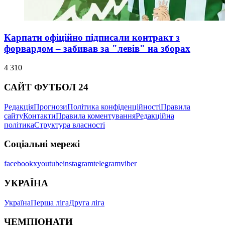
Карпати офіційно підписали контракт з
форвардом – забивав за "левів" на зборах
4 310
САЙТ ФУТБОЛ 24
Редакція
Прогнози
Політика конфіденційності
Правила
сайту
Контакти
Правила коментування
Редакційна
політика
Структура власності
Соціальні мережі
facebook
x
youtube
instagram
telegram
viber
УКРАЇНА
Україна
Перша ліга
Друга ліга
ЧЕМПІОНАТИ