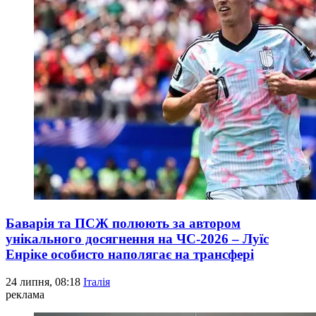
Баварія та ПСЖ полюють за автором
унікального досягнення на ЧС-2026 – Луїс
Енріке особисто наполягає на трансфері
24 липня, 08:18
Італія
реклама