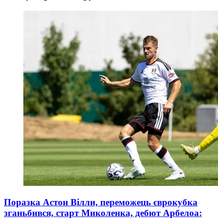
Поразка Астон Вілли, переможець єврокубка
зганьбився, старт Миколенка, дебют Арбелоа: