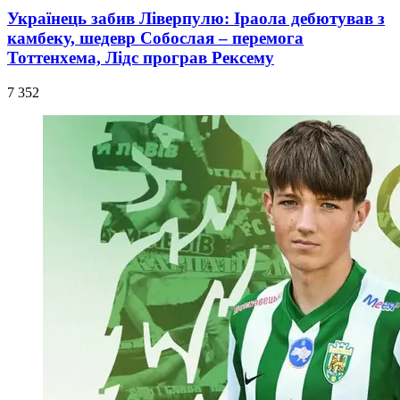
Українець забив Ліверпулю: Іраола дебютував з
камбеку, шедевр Собослая – перемога
Тоттенхема, Лідс програв Рексему
7 352