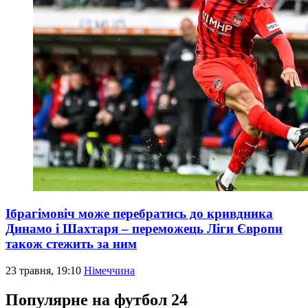
Ібрагімовіч може перебратись до кривдника
Динамо і Шахтаря – переможець Ліги Європи
також стежить за ним
23 травня, 19:10
Німеччина
Популярне на футбол 24