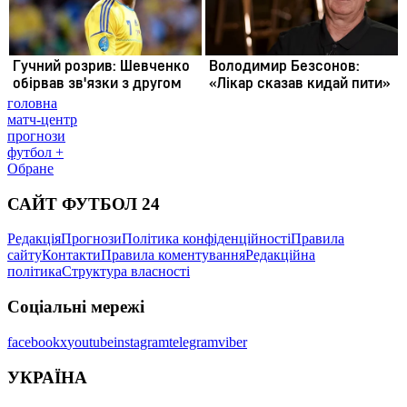
головна
матч-центр
прогнози
футбол +
Обране
САЙТ ФУТБОЛ 24
Редакція
Прогнози
Політика конфіденційності
Правила
сайту
Контакти
Правила коментування
Редакційна
політика
Структура власності
Соціальні мережі
facebook
x
youtube
instagram
telegram
viber
УКРАЇНА