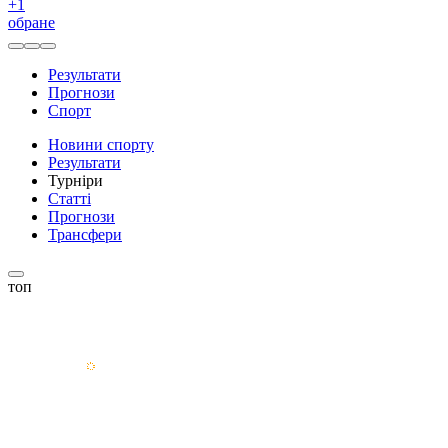
+
1
обране
Результати
Прогнози
Спорт
Новини спорту
Результати
Турніри
Статті
Прогнози
Трансфери
топ