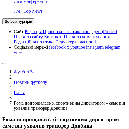
Ліга конференцій
ЛЧ - Top News
До всіх турнірів
Сайт
Редакція
Прогнози
Політика конфіденційності
Правила сайту
Контакти
Правила коментування
Редакційна політика
Структура власності
Соціальні мережі
facebook
x
youtube
instagram
telegram
viber
Футбол 24
Новини футболу
Італія
Рома попрощалась зі спортивним директором – саме він
ухвалив трансфер Довбика
Рома попрощалась зі спортивним директором –
саме він ухвалив трансфер Довбика