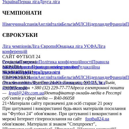
Україна
Перша ліга
Друга ліга
ЧЕМПІОНАТИ
Німеччина
Іспанія
Англія
Італія
Бельгія
МЛС
Нідерланди
Франція
П
ЄВРОКУБКИ
Ліга чемпіонів
Ліга Європи
Юнацька ліга УЄФА
Ліга
конференцій
САЙТ ФУТБОЛ 24
Редакція
Соціальні мережі
Прогнози
Політика конфіденційності
Правила
сайту
facebook
УКРАЇНА
Контакти
x
youtube
Правила коментування
instagram
telegram
viber
Редакційна
політика
Україна
ЧЕМПІОНАТИ
Перша ліга
Структура власності
Друга ліга
Німеччина
ЄВРОКУБКИ
Іспанія
Англія
Італія
Бельгія
МЛС
Нідерланди
Франція
П
Ліга чемпіонів
Онлайн-медіа «Футбол 24»
Ліга Європи
Юнацька ліга УЄФА
пл. Галицька, буд. 15, м. Львів,
Ліга
конференцій
79008
Телефон +380 (32) 229-77-77
Адреса електронної пошти
—
legal@24tv.com.ua
Ідентифікатор онлайн-медіа в Реєстрі
суб’єктів у сфері медіа — R40-06058
21+
Матеріали сайту призначені для осіб старше 21 року
При цитуванні і використанні будь-яких матеріалів посилання
на "Футбол 24" обов'язкове. При цитуванні і використанні в
мережі Інтернет гіперпосилання на сайт
football24.ua
обов'язкове. Матеріали зі знаком "Спецпроект",