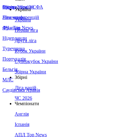
Збірна України
Італія
Суперкубок УЄФА
Україна
Німеччина
Ліга конференцій
Україна
Франція
ЛЧ - Top News
Перша ліга
Нідерланди
Друга ліга
Туреччина
Кубок України
Португалія
Суперкубок України
Бельгія
Збірна України
Збірні
МЛС
Ліга націй
Саудівська Аравія
ЧС 2026
Чемпіонати
Англія
Іспанія
АПЛ Top News