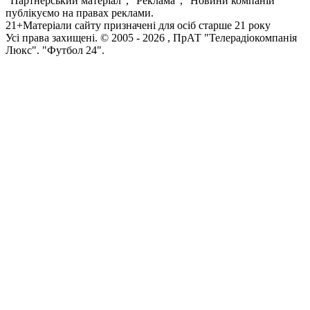
"Партнерський матеріал", "Реклама", "Новини компаній"
публікуємо на правах реклами.
21+
Матеріали сайту призначені для осіб старше 21 року
Усi права захищенi. © 2005 -
2026
, ПрАТ "Телерадіокомпанія
Люкс". "Футбол 24".