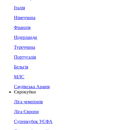
Італія
Німеччина
Франція
Нідерланди
Туреччина
Португалія
Бельгія
МЛС
Саудівська Аравія
Єврокубки
Ліга чемпіонів
Ліга Європи
Суперкубок УЄФА