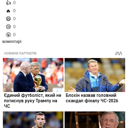
️👍
0
️🔥
0
️😄
0
️😢
0
️🤬
0
коментарі