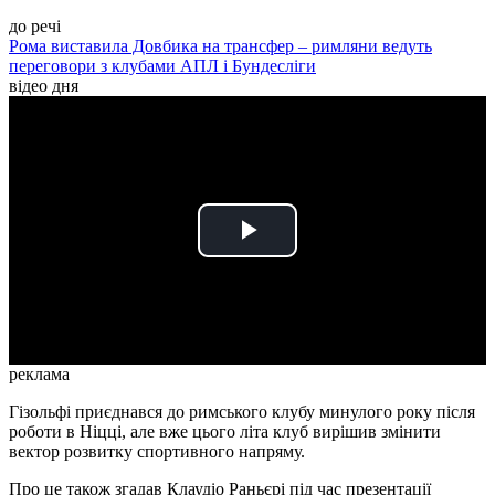
до речі
Рома виставила Довбика на трансфер – римляни ведуть
переговори з клубами АПЛ і Бундесліги
відео дня
Play
Video
реклама
Гізольфі приєднався до римського клубу минулого року після
роботи в Ніцці, але вже цього літа клуб вирішив змінити
вектор розвитку спортивного напряму.
Про це також згадав Клаудіо Раньєрі під час презентації