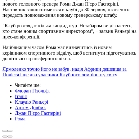
нового головного тренера Роми Джан П'єро Гасперіні.
Наставник залишатиметься в клубі до 30 червня, після чого
передасть повноваження новому тренерському штабу.
"Клуб розглядає кілька кандидатур. Незабаром ви дізнаєтесь,
хто стане новим спортивним директором", – заявив Раньєрі на
прес-конференції.
Найближчим часом Рома має визначитись із новим
керівником спортивного відділу, щоб встигнути підготуватись
до літнього трансферного вікна.
Ярмоленко точно його не забув, надія Африки дешевша за
Полісся і ще два учасники Клубного чемпіонату світу
Читайте ще
:
Флоран Гізольфі
Італія
Клаудіо Раньєрі
Артем Довбик
Джан П'єро Гасперіні
Рома