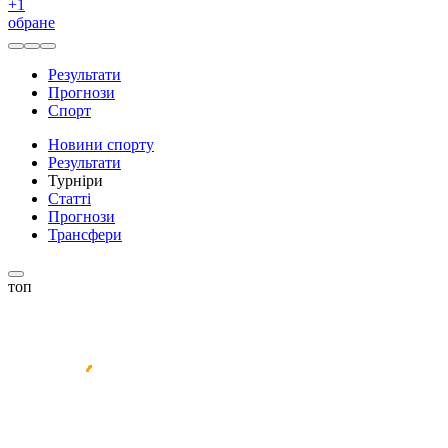
+
1
обране
Результати
Прогнози
Спорт
Новини спорту
Результати
Турніри
Статті
Прогнози
Трансфери
топ