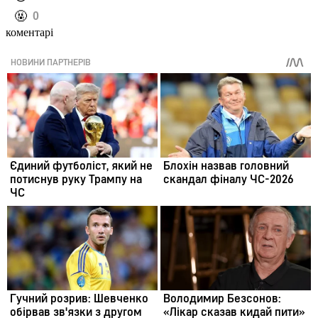
️🤬
0
коментарі