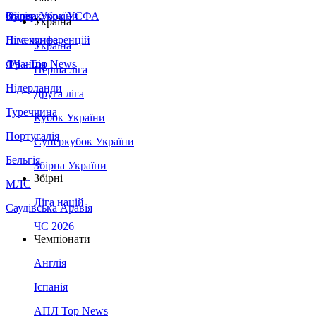
Збірна України
Італія
Суперкубок УЄФА
Україна
Німеччина
Ліга конференцій
Україна
Франція
ЛЧ - Top News
Перша ліга
Нідерланди
Друга ліга
Туреччина
Кубок України
Португалія
Суперкубок України
Бельгія
Збірна України
Збірні
МЛС
Ліга націй
Саудівська Аравія
ЧС 2026
Чемпіонати
Англія
Іспанія
АПЛ Top News