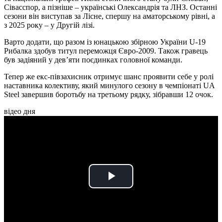
Сівасспор, а пізніше – українські Олександрія та ЛНЗ. Останні
сезони він виступав за Лісне, спершу на аматорському рівні, а
з 2025 року – у Другій лізі.
Варто додати, що разом із юнацькою збірною України U-19
Рибалка здобув титул переможця Євро-2009. Також гравець
був задіяний у дев’яти поєдинках головної команди.
Тепер же екс-півзахисник отримує шанс проявити себе у ролі
наставника колективу, який минулого сезону в чемпіонаті UA
Steel завершив боротьбу на третьому рядку, зібравши 12 очок.
відео дня
Play
Video