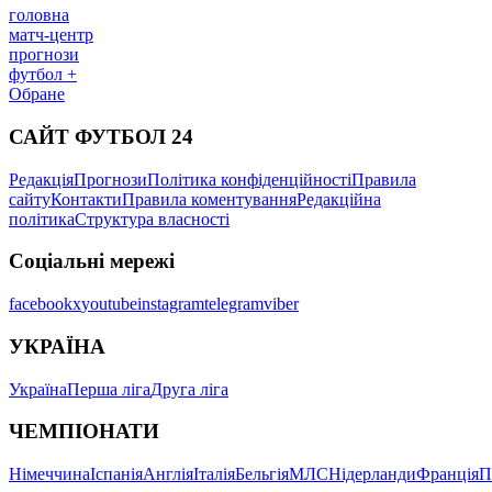
головна
матч-центр
прогнози
футбол +
Обране
САЙТ ФУТБОЛ 24
Редакція
Прогнози
Політика конфіденційності
Правила
сайту
Контакти
Правила коментування
Редакційна
політика
Структура власності
Соціальні мережі
facebook
x
youtube
instagram
telegram
viber
УКРАЇНА
Україна
Перша ліга
Друга ліга
ЧЕМПІОНАТИ
Німеччина
Іспанія
Англія
Італія
Бельгія
МЛС
Нідерланди
Франція
П