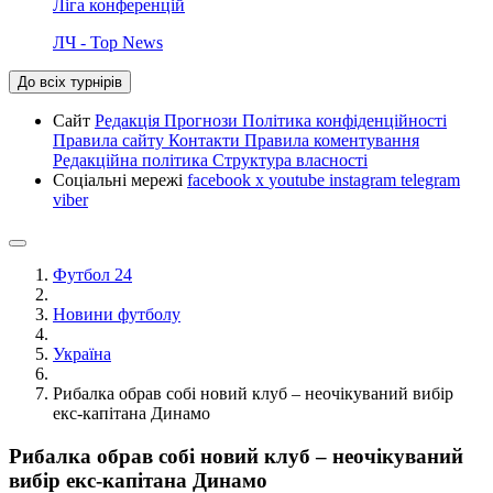
Ліга конференцій
ЛЧ - Top News
До всіх турнірів
Сайт
Редакція
Прогнози
Політика конфіденційності
Правила сайту
Контакти
Правила коментування
Редакційна політика
Структура власності
Соціальні мережі
facebook
x
youtube
instagram
telegram
viber
Футбол 24
Новини футболу
Україна
Рибалка обрав собі новий клуб – неочікуваний вибір
екс-капітана Динамо
Рибалка обрав собі новий клуб – неочікуваний
вибір екс-капітана Динамо