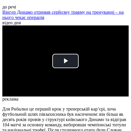
до речі
Вінгер Динамо отримав серйозну травму на тренуванні – на
нього чекає операція
відео дня
Play
Video
реклама
Для Рибалки це перший крок у тренерській кар’єрі, хоча
футбольний шлях півзахисника був насиченим: він більш як
десять років провів у структурі київського Динамо та відіграв
104 матчі за основну команду, виборовши чемпіонські титули
та національні трофеї. Після столичного етапу були Слован,