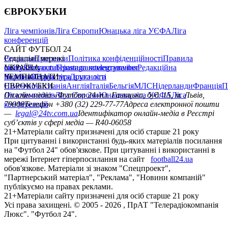
ЄВРОКУБКИ
Ліга чемпіонів
Ліга Європи
Юнацька ліга УЄФА
Ліга
конференцій
САЙТ ФУТБОЛ 24
Редакція
Соціальні мережі
Прогнози
Політика конфіденційності
Правила
сайту
facebook
УКРАЇНА
Контакти
x
youtube
Правила коментування
instagram
telegram
viber
Редакційна
політика
Україна
ЧЕМПІОНАТИ
Перша ліга
Структура власності
Друга ліга
Німеччина
ЄВРОКУБКИ
Іспанія
Англія
Італія
Бельгія
МЛС
Нідерланди
Франція
П
Ліга чемпіонів
Онлайн-медіа «Футбол 24»
Ліга Європи
Юнацька ліга УЄФА
пл. Галицька, буд. 15, м. Львів,
Ліга
конференцій
79008
Телефон +380 (32) 229-77-77
Адреса електронної пошти
—
legal@24tv.com.ua
Ідентифікатор онлайн-медіа в Реєстрі
суб’єктів у сфері медіа — R40-06058
21+
Матеріали сайту призначені для осіб старше 21 року
При цитуванні і використанні будь-яких матеріалів посилання
на "Футбол 24" обов'язкове. При цитуванні і використанні в
мережі Інтернет гіперпосилання на сайт
football24.ua
обов'язкове. Матеріали зі знаком "Спецпроект",
"Партнерський матеріал", "Реклама", "Новини компаній"
публікуємо на правах реклами.
21+
Матеріали сайту призначені для осіб старше 21 року
Усi права захищенi. © 2005 -
2026
, ПрАТ "Телерадіокомпанія
Люкс". "Футбол 24".