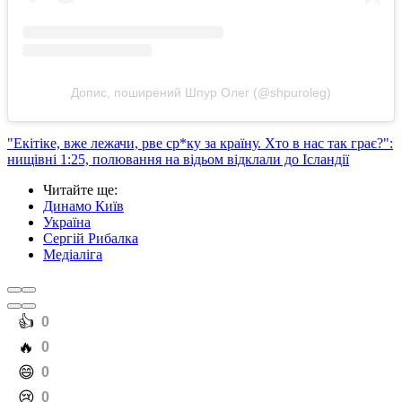
Допис, поширений Шпур Олег (@shpuroleg)
"Екітіке, вже лежачи, рве ср*ку за країну. Хто в нас так грає?":
нищівні 1:25, полювання на відьом відклали до Ісландії
Читайте ще
:
Динамо Київ
Україна
Сергій Рибалка
Медіаліга
️👍
0
️🔥
0
️😄
0
️😢
0