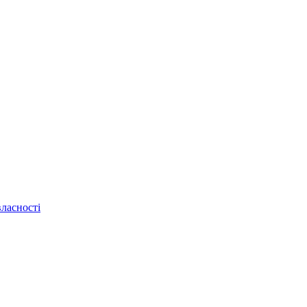
ласності