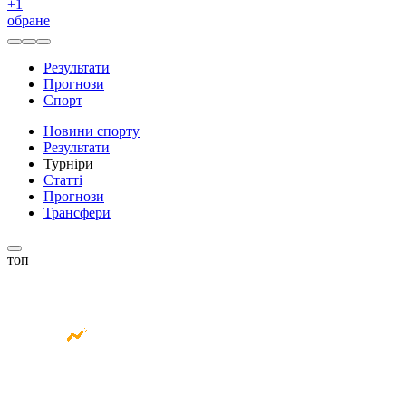
+
1
обране
Результати
Прогнози
Спорт
Новини спорту
Результати
Турніри
Статті
Прогнози
Трансфери
топ