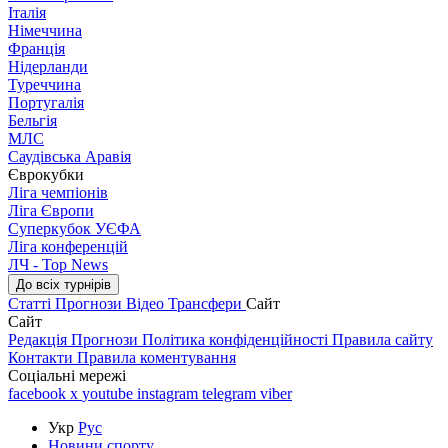
Італія
Німеччина
Франція
Нідерланди
Туреччина
Португалія
Бельгія
МЛС
Саудівська Аравія
Єврокубки
Ліга чемпіонів
Ліга Європи
Суперкубок УЄФА
Ліга конференцій
ЛЧ - Top News
До всіх турнірів
Статті
Прогнози
Відео
Трансфери
Сайт
Сайт
Редакція
Прогнози
Політика конфіденційності
Правила сайту
Контакти
Правила коментування
Соціальні мережі
facebook
x
youtube
instagram
telegram
viber
Укр
Рус
Новини спорту