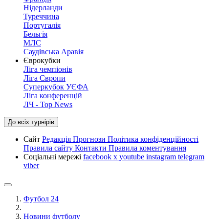
Нідерланди
Туреччина
Португалія
Бельгія
МЛС
Саудівська Аравія
Єврокубки
Ліга чемпіонів
Ліга Європи
Суперкубок УЄФА
Ліга конференцій
ЛЧ - Top News
До всіх турнірів
Сайт
Редакція
Прогнози
Політика конфіденційності
Правила сайту
Контакти
Правила коментування
Соціальні мережі
facebook
x
youtube
instagram
telegram
viber
Футбол 24
Новини футболу