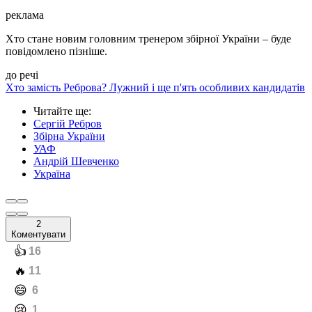
реклама
Хто стане новим головним тренером збірної України – буде
повідомлено пізніше.
до речі
Хто замість Реброва? Лужний і ще п'ять особливих кандидатів
Читайте ще
:
Сергій Ребров
Збірна України
УАФ
Андрій Шевченко
Україна
2
Коментувати
️👍
16
️🔥
11
️😄
6
️😢
1