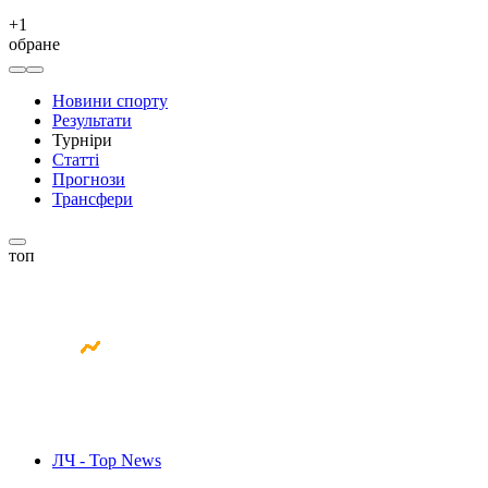
+
1
обране
Новини спорту
Результати
Турніри
Статті
Прогнози
Трансфери
топ
ЛЧ - Top News