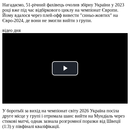
Нагадаємо, 51-річний фахівець очолив збірну України у 2023
році вже під час відбіркового циклу на чемпіонат Європи.
Йому вдалося через плей-офф вивести "синьо-жовтих" на
Євро-2024, де вони не змогли вийти з групи.
відео дня
Play
Video
У боротьбі за вихід на чемпіонат світу 2026 Україна посіла
друге місце у групі і отримала шанс вийти на Мундіаль через
стикові матчі, однак зазнала розгромної поразки від Швеції
(1:3) у півфіналі кваліфікації.