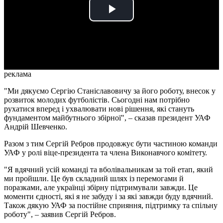
Play
Video
реклама
"Ми дякуємо Сергію Станіславовичу за його роботу, внесок у
розвиток молодих футболістів. Сьогодні нам потрібно
рухатися вперед і ухвалювати нові рішення, які стануть
фундаментом майбутнього збірної", – сказав президент УАФ
Андрій Шевченко.
Разом з тим Сергій Ребров продовжує бути частиною команди
УАФ у ролі віце-президента та члена Виконавчого комітету.
"Я вдячний усій команді та вболівальникам за той етап, який
ми пройшли. Це був складний шлях із перемогами й
поразками, але українці збірну підтримували завжди. Це
моменти єдності, які я не забуду і за які завжди буду вдячний.
Також дякую УАФ за постійне сприяння, підтримку та спільну
роботу", – заявив Сергій Ребров.