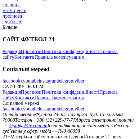
головна
матч-центр
прогнози
футбол +
Більше
САЙТ ФУТБОЛ 24
Редакція
Прогнози
Політика конфіденційності
Правила
сайту
Контакти
Правила коментування
Соціальні мережі
facebook
x
youtube
instagram
telegram
viber
САЙТ ФУТБОЛ 24
Редакція
Прогнози
Політика конфіденційності
Правила
сайту
Контакти
Правила коментування
Соціальні мережі
facebook
x
youtube
instagram
telegram
viber
Онлайн-медіа «Футбол 24»
пл. Галицька, буд. 15, м. Львів,
79008
Телефон +380 (32) 229-77-77
Адреса електронної пошти
—
legal@24tv.com.ua
Ідентифікатор онлайн-медіа в Реєстрі
суб’єктів у сфері медіа — R40-06058
21+
Матеріали сайту призначені для осіб старше 21 року