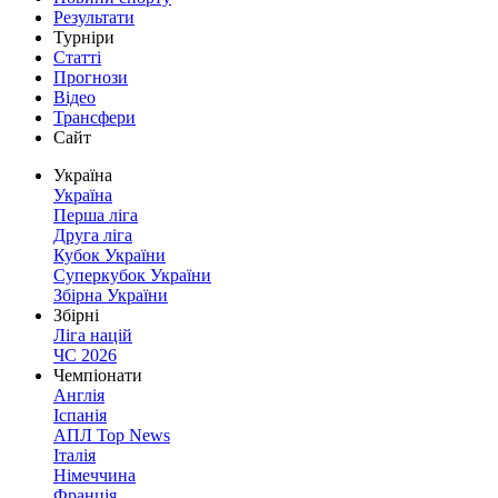
Результати
Турніри
Статті
Прогнози
Відео
Трансфери
Сайт
Україна
Україна
Перша ліга
Друга ліга
Кубок України
Суперкубок України
Збірна України
Збірні
Ліга націй
ЧС 2026
Чемпіонати
Англія
Іспанія
АПЛ Top News
Італія
Німеччина
Франція