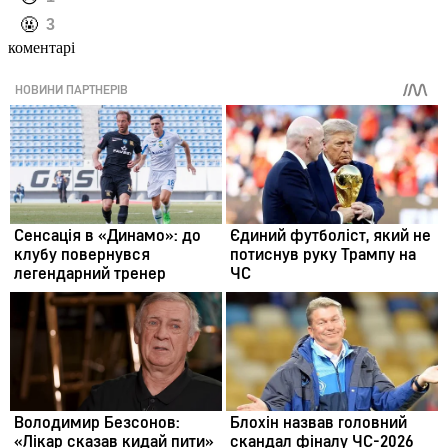
️🤬
3
коментарі