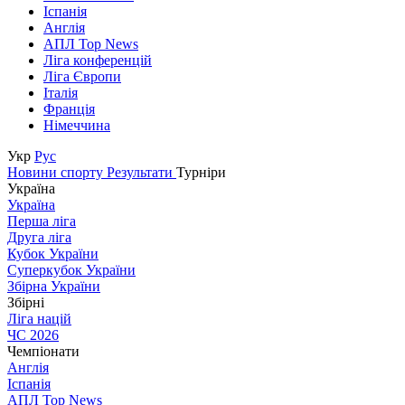
Іспанія
Англія
АПЛ Top News
Ліга конференцій
Ліга Європи
Італія
Франція
Німеччина
Укр
Рус
Новини спорту
Результати
Турніри
Україна
Україна
Перша ліга
Друга ліга
Кубок України
Суперкубок України
Збірна України
Збірні
Ліга націй
ЧС 2026
Чемпіонати
Англія
Іспанія
АПЛ Top News