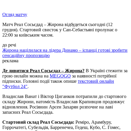
Огляд матчу
Матч Реал Сосьєдад – Жирона відбудеться сьогодні (12
грудня). Стартовий свисток у Сан-Себастьяні пролунає о
22:00 за київським часом.
до речі
Жирона націлилася на лідера Динамо – іспанці готові зробити
сенсаційну пропозицію
реклама
Де дивитис
я Реал Сосьєдад – Жирона
?
В Україні стежити за
грою онлайн можна на
MEGOGO
за наявності потрібної
підписки. Головні події також опише
текстовий онлайн
"Футбол 24"
.
Владислав Ванат і Віктор Циганков потрапили до стартового
складу Жирони, натомість Владислав Крапивцов продовжує
відновлення. Росіянин Арсен Захарян розпочне на лаві
запасних Реал Сосьєдада.
Стартовий склад Реал Сосьєдада:
Реміро, Арамбуру,
Горрочатегі, Субельдія, Барренечеа, Гедеш, Кубо, С. Гомес,