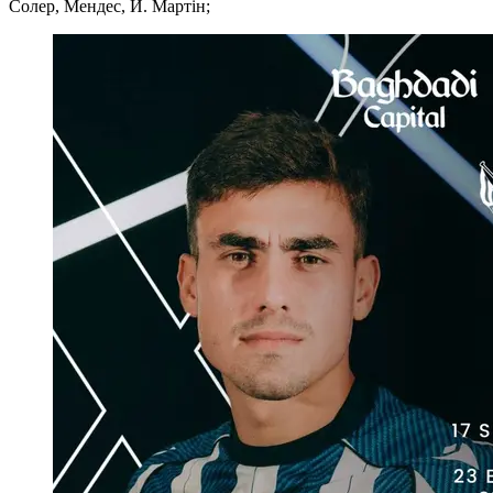
Солер, Мендес, Й. Мартін;