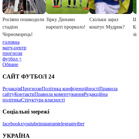
головна
матч-центр
прогнози
футбол +
Обране
САЙТ ФУТБОЛ 24
Редакція
Прогнози
Політика конфіденційності
Правила
сайту
Контакти
Правила коментування
Редакційна
політика
Структура власності
Соціальні мережі
facebook
x
youtube
instagram
telegram
viber
УКРАЇНА