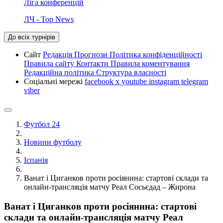
Ліга конференцій
ЛЧ - Top News
До всіх турнірів
Сайт
Редакція
Прогнози
Політика конфіденційності
Правила сайту
Контакти
Правила коментування
Редакційна політика
Структура власності
Соціальні мережі
facebook
x
youtube
instagram
telegram
viber
Футбол 24
Новини футболу
Іспанія
Ванат і Циганков проти росіянина: стартові склади та
онлайн-трансляція матчу Реал Сосьєдад – Жирона
Ванат і Циганков проти росіянина: стартові
склади та онлайн-трансляція матчу Реал