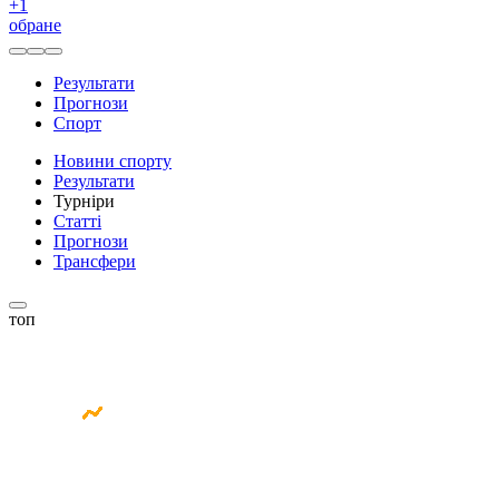
+
1
обране
Результати
Прогнози
Спорт
Новини спорту
Результати
Турніри
Статті
Прогнози
Трансфери
топ