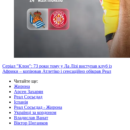
Серіал "Клон": 73 роки тому у Ла Лізі виступав клуб із
Африки – копіював Атлетіко і сенсаційно обікрав Реал
Читайте ще
:
Жирона
Арсен Захарян
Реал Сосьєдад
Іспанія
Реал Сосьєдад - Жирона
Українці за кордоном
Владислав Ванат
Віктор Циганков