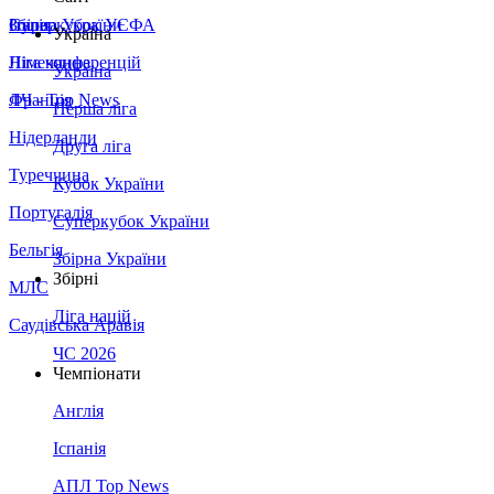
Збірна України
Італія
Суперкубок УЄФА
Україна
Німеччина
Ліга конференцій
Україна
Франція
ЛЧ - Top News
Перша ліга
Нідерланди
Друга ліга
Туреччина
Кубок України
Португалія
Суперкубок України
Бельгія
Збірна України
Збірні
МЛС
Ліга націй
Саудівська Аравія
ЧС 2026
Чемпіонати
Англія
Іспанія
АПЛ Top News