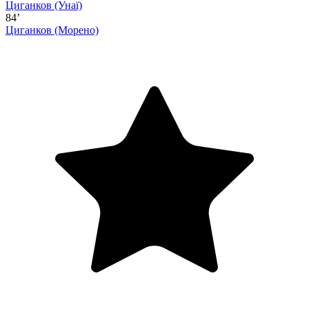
Циганков
(Унаї)
84’
Циганков
(Морено)