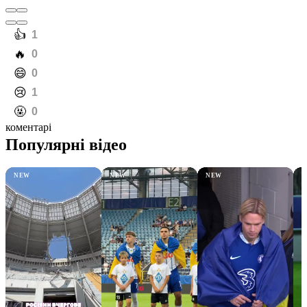
️👍
1
️🔥
0
️😄
0
️😢
1
️🤬
0
коментарі