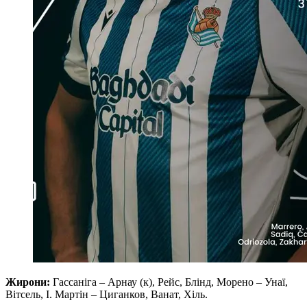
Жирони:
Гассаніга – Арнау (к), Рейс, Блінд, Морено – Унаї,
Вітсель, І. Мартін – Циганков, Ванат, Хіль.