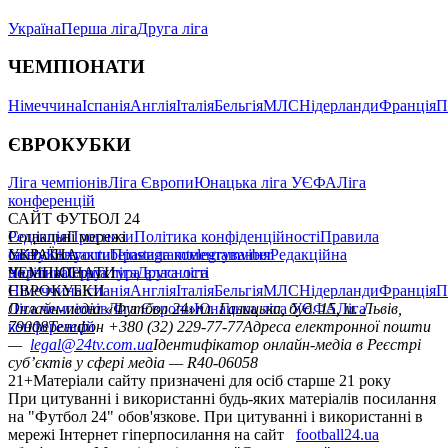
Україна
Перша ліга
Друга ліга
ЧЕМПІОНАТИ
Німеччина
Іспанія
Англія
Італія
Бельгія
МЛС
Нідерланди
Франція
П
ЄВРОКУБКИ
Ліга чемпіонів
Ліга Європи
Юнацька ліга УЄФА
Ліга
конференцій
САЙТ ФУТБОЛ 24
Редакція
Соціальні мережі
Прогнози
Політика конфіденційності
Правила
сайту
facebook
УКРАЇНА
Контакти
x
youtube
Правила коментування
instagram
telegram
viber
Редакційна
політика
Україна
ЧЕМПІОНАТИ
Перша ліга
Структура власності
Друга ліга
Німеччина
ЄВРОКУБКИ
Іспанія
Англія
Італія
Бельгія
МЛС
Нідерланди
Франція
П
Ліга чемпіонів
Онлайн-медіа «Футбол 24»
Ліга Європи
Юнацька ліга УЄФА
пл. Галицька, буд. 15, м. Львів,
Ліга
конференцій
79008
Телефон +380 (32) 229-77-77
Адреса електронної пошти
—
legal@24tv.com.ua
Ідентифікатор онлайн-медіа в Реєстрі
суб’єктів у сфері медіа — R40-06058
21+
Матеріали сайту призначені для осіб старше 21 року
При цитуванні і використанні будь-яких матеріалів посилання
на "Футбол 24" обов'язкове. При цитуванні і використанні в
мережі Інтернет гіперпосилання на сайт
football24.ua