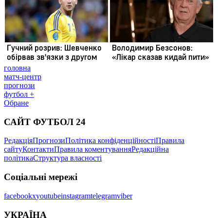
головна
матч-центр
прогнози
футбол +
Обране
САЙТ ФУТБОЛ 24
Редакція
Прогнози
Політика конфіденційності
Правила
сайту
Контакти
Правила коментування
Редакційна
політика
Структура власності
Соціальні мережі
facebook
x
youtube
instagram
telegram
viber
УКРАЇНА