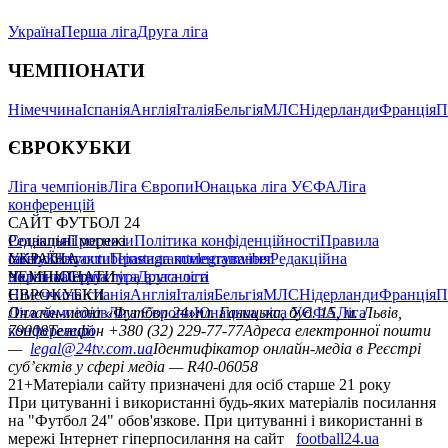
Україна
Перша ліга
Друга ліга
ЧЕМПІОНАТИ
Німеччина
Іспанія
Англія
Італія
Бельгія
МЛС
Нідерланди
Франція
П
ЄВРОКУБКИ
Ліга чемпіонів
Ліга Європи
Юнацька ліга УЄФА
Ліга
конференцій
САЙТ ФУТБОЛ 24
Редакція
Соціальні мережі
Прогнози
Політика конфіденційності
Правила
сайту
facebook
УКРАЇНА
Контакти
x
youtube
Правила коментування
instagram
telegram
viber
Редакційна
політика
Україна
ЧЕМПІОНАТИ
Перша ліга
Структура власності
Друга ліга
Німеччина
ЄВРОКУБКИ
Іспанія
Англія
Італія
Бельгія
МЛС
Нідерланди
Франція
П
Ліга чемпіонів
Онлайн-медіа «Футбол 24»
Ліга Європи
Юнацька ліга УЄФА
пл. Галицька, буд. 15, м. Львів,
Ліга
конференцій
79008
Телефон +380 (32) 229-77-77
Адреса електронної пошти
—
legal@24tv.com.ua
Ідентифікатор онлайн-медіа в Реєстрі
суб’єктів у сфері медіа — R40-06058
21+
Матеріали сайту призначені для осіб старше 21 року
При цитуванні і використанні будь-яких матеріалів посилання
на "Футбол 24" обов'язкове. При цитуванні і використанні в
мережі Інтернет гіперпосилання на сайт
football24.ua