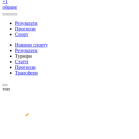
+
1
обране
Результати
Прогнози
Спорт
Новини спорту
Результати
Турніри
Статті
Прогнози
Трансфери
топ