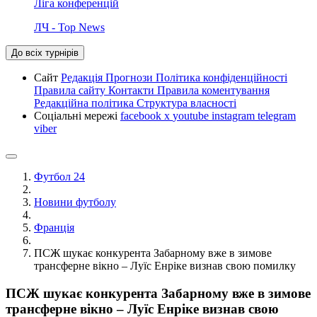
Ліга конференцій
ЛЧ - Top News
До всіх турнірів
Сайт
Редакція
Прогнози
Політика конфіденційності
Правила сайту
Контакти
Правила коментування
Редакційна політика
Структура власності
Соціальні мережі
facebook
x
youtube
instagram
telegram
viber
Футбол 24
Новини футболу
Франція
ПСЖ шукає конкурента Забарному вже в зимове
трансферне вікно – Луїс Енріке визнав свою помилку
ПСЖ шукає конкурента Забарному вже в зимове
трансферне вікно – Луїс Енріке визнав свою