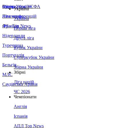
Збірна України
Італія
Суперкубок УЄФА
Україна
Німеччина
Ліга конференцій
Україна
Франція
ЛЧ - Top News
Перша ліга
Нідерланди
Друга ліга
Туреччина
Кубок України
Португалія
Суперкубок України
Бельгія
Збірна України
Збірні
МЛС
Ліга націй
Саудівська Аравія
ЧС 2026
Чемпіонати
Англія
Іспанія
АПЛ Top News