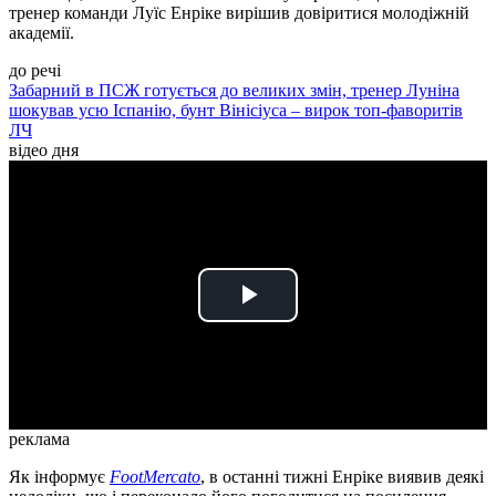
тренер команди Луїс Енріке вирішив довіритися молодіжній
академії.
до речі
Забарний в ПСЖ готується до великих змін, тренер Луніна
шокував усю Іспанію, бунт Вінісіуса – вирок топ-фаворитів
ЛЧ
відео дня
Play
Video
реклама
Як інформує
FootMercato
, в останні тижні Енріке виявив деякі