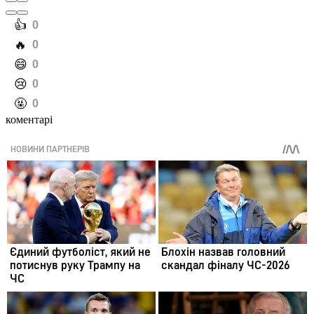
️👍
0
️🔥
0
️😄
0
️😢
0
️🤬
0
коментарі