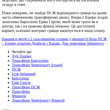
недоліки, що і переконало його погодитися на посилення
складу в січні.
Поки невідомо, чи знайде ПСЖ відповідного гравця на цьому
часто обмеженому трансферному ринку. Вчора
L'Equipe
згадав
захисника Барселони Еріка Гарсію, який може грати як в
центрі, так і на правому фланзі оборони. Це доступний
варіант, оскільки контракт гравця закінчується в кінці сезону.
Баварія в матчі з 2 скасованими голами у меншості била ПСЖ
– Енріке втратив Дембеле і Хакімі, Діас повторив Забарного
Читайте ще
:
Луїс Енріке
Трансфери Барселони
Трансфери Чемпіонату Іспанії
ПСЖ
Ілля Забарний
Барселона
Ерік Гарсія
Трансфери ПСЖ
Трансфери
Франція
Трансфери Чемпіонату Франції