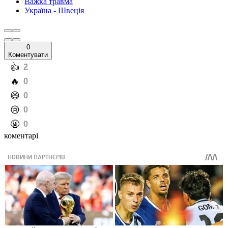
Важка травма
Україна - Швеція
0
Коментувати
️👍
2
️🔥
0
️😄
0
️😢
0
️🤬
0
коментарі