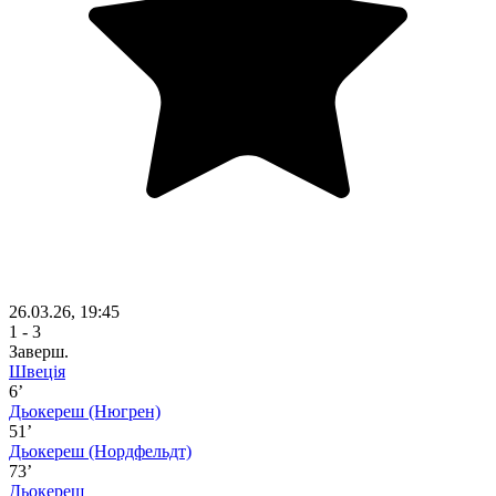
26.03.26, 19:45
1 - 3
Заверш.
Швеція
6’
Дьокереш
(Нюгрен)
51’
Дьокереш
(Нордфельдт)
73’
Дьокереш