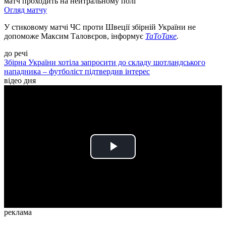
матч проходить на нейтральному полі
Огляд матчу
У стиковому матчі ЧС проти Швеції збірній України не
допоможе Максим Таловєров, інформує
ТаТоТаке
.
до речі
Збірна України хотіла запросити до складу шотландського
нападника – футболіст підтвердив інтерес
відео дня
Play
Video
реклама