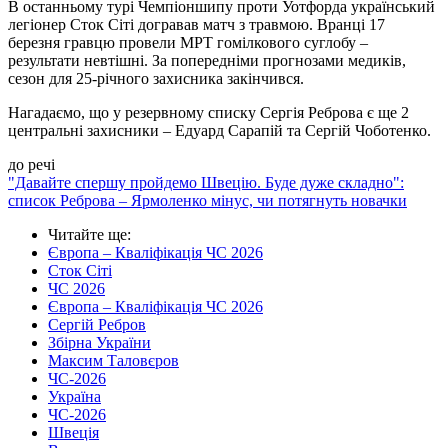
В останньому турі Чемпіоншипу проти Уотфорда український
легіонер Сток Сіті догравав матч з травмою. Вранці 17
березня гравцю провели МРТ гомілкового суглобу –
результати невтішні. За попередніми прогнозами медиків,
сезон для 25-річного захисника закінчився.
Нагадаємо, що у резервному списку Сергія Реброва є ще 2
центральні захисники – Едуард Сарапій та Сергій Чоботенко.
до речі
"Давайте спершу пройдемо Швецію. Буде дуже складно":
список Реброва – Ярмоленко мінус, чи потягнуть новачки
Читайте ще
:
Європа – Кваліфікація ЧС 2026
Сток Сіті
ЧС 2026
Європа – Кваліфікація ЧС 2026
Сергій Ребров
Збірна України
Максим Таловєров
ЧС-2026
Україна
ЧС-2026
Швеція