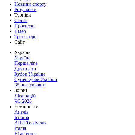
Новини спорту
Результати
Турніри
Статті
Прогнози
Відео
Трансфери
Сайт
Україна
Україна
Перша ліга
Друга ліга
Кубок України
Суперкубок України
Збірна України
Збірні
Ліга націй
ЧС 2026
Чемпіонати
Англія
Іспанія
АПЛ Top News
Італія
Німеччина