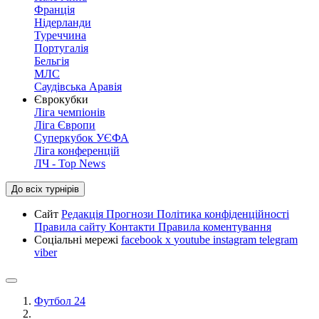
Франція
Нідерланди
Туреччина
Португалія
Бельгія
МЛС
Саудівська Аравія
Єврокубки
Ліга чемпіонів
Ліга Європи
Суперкубок УЄФА
Ліга конференцій
ЛЧ - Top News
До всіх турнірів
Сайт
Редакція
Прогнози
Політика конфіденційності
Правила сайту
Контакти
Правила коментування
Соціальні мережі
facebook
x
youtube
instagram
telegram
viber
Футбол 24