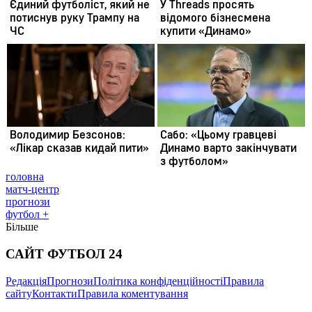
головна
матч-центр
прогнози
футбол +
Більше
САЙТ ФУТБОЛ 24
Редакція
Прогнози
Політика конфіденційності
Правила
сайту
Контакти
Правила коментування