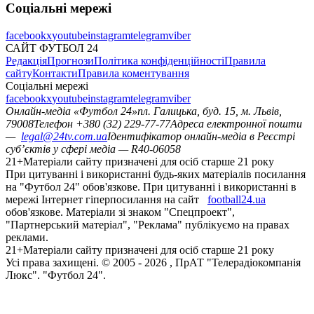
Соціальні мережі
facebook
x
youtube
instagram
telegram
viber
САЙТ ФУТБОЛ 24
Редакція
Прогнози
Політика конфіденційності
Правила
сайту
Контакти
Правила коментування
Соціальні мережі
facebook
x
youtube
instagram
telegram
viber
Онлайн-медіа «Футбол 24»
пл. Галицька, буд. 15, м. Львів,
79008
Телефон +380 (32) 229-77-77
Адреса електронної пошти
—
legal@24tv.com.ua
Ідентифікатор онлайн-медіа в Реєстрі
суб’єктів у сфері медіа — R40-06058
21+
Матеріали сайту призначені для осіб старше 21 року
При цитуванні і використанні будь-яких матеріалів посилання
на "Футбол 24" обов'язкове. При цитуванні і використанні в
мережі Інтернет гіперпосилання на сайт
football24.ua
обов'язкове. Матеріали зі знаком "Спецпроект",
"Партнерський матеріал", "Реклама" публікуємо на правах
реклами.
21+
Матеріали сайту призначені для осіб старше 21 року
Усi права захищенi. © 2005 -
2026
, ПрАТ "Телерадіокомпанія
Люкс". "Футбол 24".