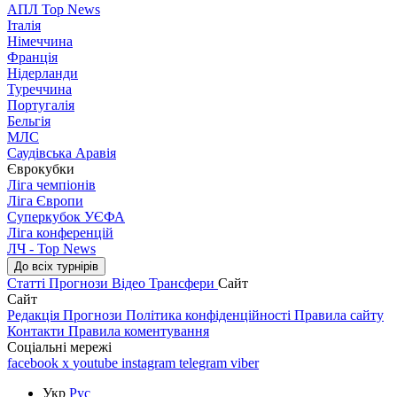
АПЛ Top News
Італія
Німеччина
Франція
Нідерланди
Туреччина
Португалія
Бельгія
МЛС
Саудівська Аравія
Єврокубки
Ліга чемпіонів
Ліга Європи
Суперкубок УЄФА
Ліга конференцій
ЛЧ - Top News
До всіх турнірів
Статті
Прогнози
Відео
Трансфери
Сайт
Сайт
Редакція
Прогнози
Політика конфіденційності
Правила сайту
Контакти
Правила коментування
Соціальні мережі
facebook
x
youtube
instagram
telegram
viber
Укр
Рус