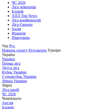
ЧС 2026
Ліга чемпіонів
Іспанія
АПЛ Top News
Ліга конференцій
Ліга Європи
Італія
Франція
Німеччина
Укр
Рус
Новини спорту
Результати
Турніри
Україна
Україна
Перша ліга
Друга ліга
Кубок України
Суперкубок України
Збірна України
Збірні
Ліга націй
ЧС 2026
Чемпіонати
Англія
Іспанія