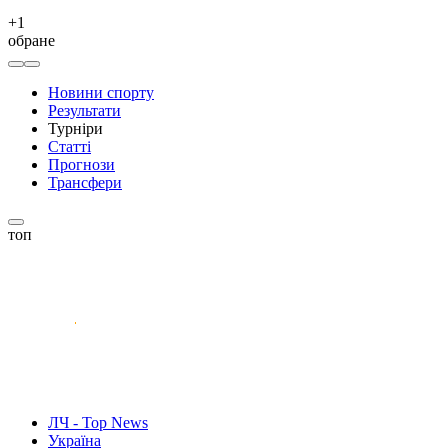
+
1
обране
Новини спорту
Результати
Турніри
Статті
Прогнози
Трансфери
топ
ЛЧ - Top News
Україна