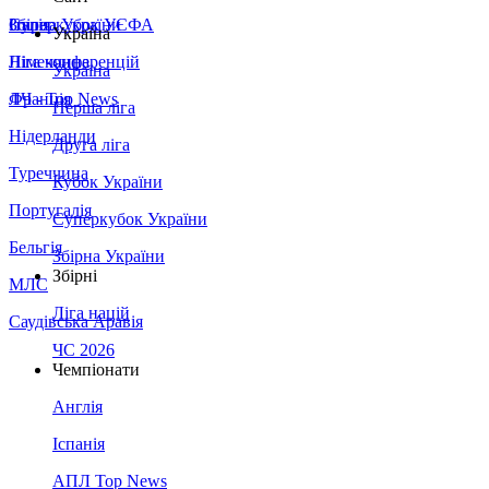
Збірна України
Італія
Суперкубок УЄФА
Україна
Німеччина
Ліга конференцій
Україна
Франція
ЛЧ - Top News
Перша ліга
Нідерланди
Друга ліга
Туреччина
Кубок України
Португалія
Суперкубок України
Бельгія
Збірна України
Збірні
МЛС
Ліга націй
Саудівська Аравія
ЧС 2026
Чемпіонати
Англія
Іспанія
АПЛ Top News