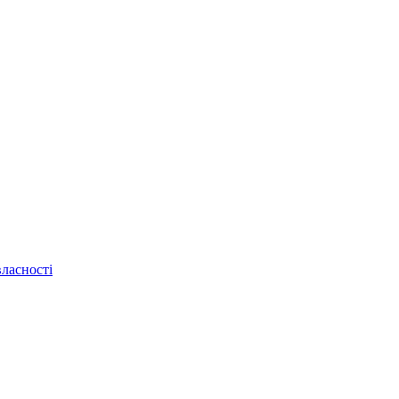
ласності