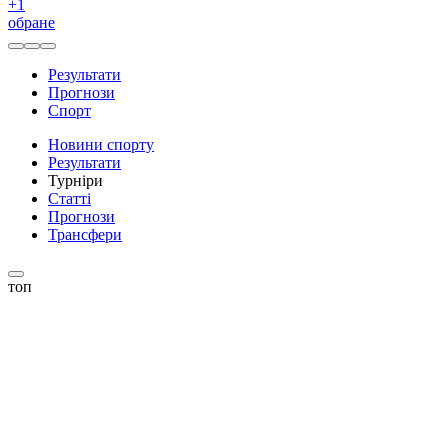
+
1
обране
Результати
Прогнози
Спорт
Новини спорту
Результати
Турніри
Статті
Прогнози
Трансфери
топ