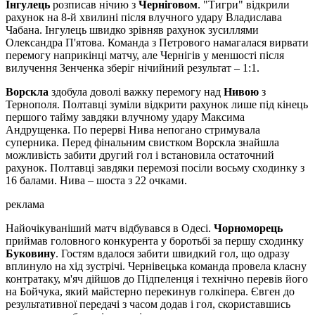
Інгулець
розписав нічию з
Черніговом
. "Тигри" відкрили
рахунок на 8-й хвилині після влучного удару Владислава
Чабана. Інгулець швидко зрівняв рахунок зусиллями
Олександра П'ятова. Команда з Петрового намагалася вирвати
перемогу наприкінці матчу, але Чернігів у меншості після
вилучення Зенченка зберіг нічийний результат – 1:1.
Ворскла
здобула доволі важку перемогу над
Нивою
з
Тернополя. Полтавці зуміли відкрити рахунок лише під кінець
першого тайму завдяки влучному удару Максима
Андрущенка. По перерві Нива непогано стримувала
суперника. Перед фінальним свистком Ворскла знайшла
можливість забити другий гол і встановила остаточний
рахунок. Полтавці завдяки перемозі посіли восьму сходинку з
16 балами. Нива – шоста з 22 очками.
реклама
Найочікуваніший матч відбувався в Одесі.
Чорноморець
приймав головного конкурента у боротьбі за першу сходинку
Буковину
. Гостям вдалося забити швидкий гол, що одразу
вплинуло на хід зустрічі. Чернівецька команда провела класну
контратаку, м'яч дійшов до Підпеленця і технічно перевів його
на Бойчука, який майстерно перекинув голкіпера. Євген до
результативної передачі з часом додав і гол, скориставшись