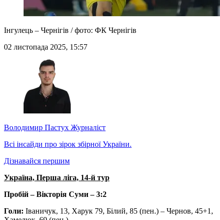
Інгулець – Чернігів / фото: ФК Чернігів
02 листопада 2025, 15:57
Володимир Пастух
Журналіст
Всі інсайди про зірок збірної України.
Дізнавайся першим
Україна, Перша ліга, 14-й тур
Пробій – Вікторія Суми – 3:2
Голи:
Іваничук, 13, Харук 79, Білий, 85 (пен.) – Чернов, 45+1,
Хамелюк, 69 (пен.)