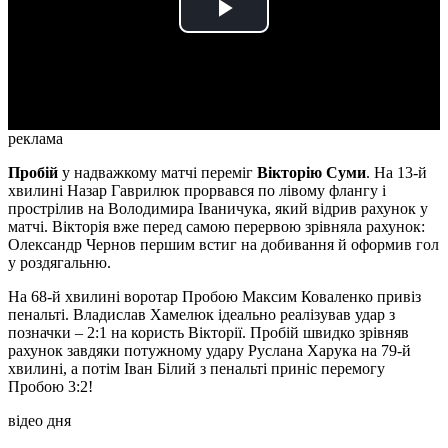
Play
Video
реклама
Пробій
у надважкому матчі переміг
Вікторію Суми
. На 13-й
хвилині Назар Гаврилюк прорвався по лівому флангу і
прострілив на Володимира Іваничука, який відрив рахунок у
матчі. Вікторія вже перед самою перервою зрівняла рахунок:
Олександр Чернов першим встиг на добивання й оформив гол
у роздягальню.
На 68-й хвилині воротар Пробою Максим Коваленко привіз
пенальті. Владислав Хамелюк ідеально реалізував удар з
позначки – 2:1 на користь Вікторії. Пробій швидко зрівняв
рахунок завдяки потужному удару Руслана Харука на 79-й
хвилині, а потім Іван Білий з пенальті приніс перемогу
Пробою 3:2!
відео дня