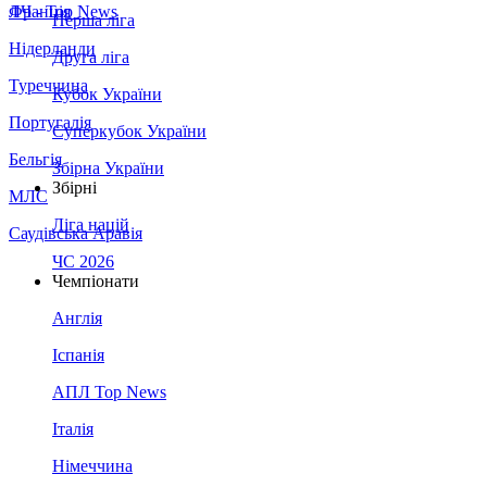
Франція
ЛЧ - Top News
Перша ліга
Нідерланди
Друга ліга
Туреччина
Кубок України
Португалія
Суперкубок України
Бельгія
Збірна України
Збірні
МЛС
Ліга націй
Саудівська Аравія
ЧС 2026
Чемпіонати
Англія
Іспанія
АПЛ Top News
Італія
Німеччина