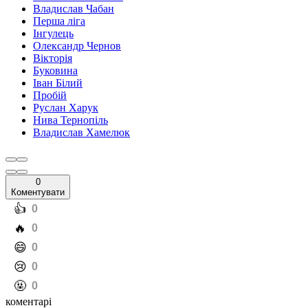
Владислав Чабан
Перша ліга
Інгулець
Олександр Чернов
Вікторія
Буковина
Іван Білий
Пробій
Руслан Харук
Нива Тернопіль
Владислав Хамелюк
0
Коментувати
️👍
0
️🔥
0
️😄
0
️😢
0
️🤬
0
коментарі