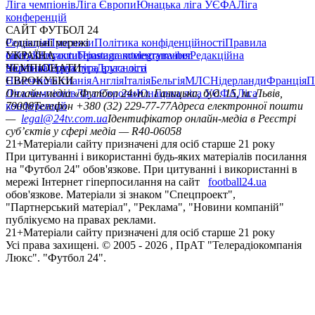
Ліга чемпіонів
Ліга Європи
Юнацька ліга УЄФА
Ліга
конференцій
САЙТ ФУТБОЛ 24
Редакція
Соціальні мережі
Прогнози
Політика конфіденційності
Правила
сайту
facebook
УКРАЇНА
Контакти
x
youtube
Правила коментування
instagram
telegram
viber
Редакційна
політика
Україна
ЧЕМПІОНАТИ
Перша ліга
Структура власності
Друга ліга
Німеччина
ЄВРОКУБКИ
Іспанія
Англія
Італія
Бельгія
МЛС
Нідерланди
Франція
П
Ліга чемпіонів
Онлайн-медіа «Футбол 24»
Ліга Європи
Юнацька ліга УЄФА
пл. Галицька, буд. 15, м. Львів,
Ліга
конференцій
79008
Телефон +380 (32) 229-77-77
Адреса електронної пошти
—
legal@24tv.com.ua
Ідентифікатор онлайн-медіа в Реєстрі
суб’єктів у сфері медіа — R40-06058
21+
Матеріали сайту призначені для осіб старше 21 року
При цитуванні і використанні будь-яких матеріалів посилання
на "Футбол 24" обов'язкове. При цитуванні і використанні в
мережі Інтернет гіперпосилання на сайт
football24.ua
обов'язкове. Матеріали зі знаком "Спецпроект",
"Партнерський матеріал", "Реклама", "Новини компаній"
публікуємо на правах реклами.
21+
Матеріали сайту призначені для осіб старше 21 року
Усi права захищенi. © 2005 -
2026
, ПрАТ "Телерадіокомпанія
Люкс". "Футбол 24".