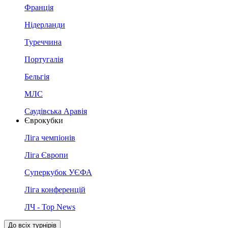
Франція
Нідерланди
Туреччина
Португалія
Бельгія
МЛС
Саудівська Аравія
Єврокубки
Ліга чемпіонів
Ліга Європи
Суперкубок УЄФА
Ліга конференцій
ЛЧ - Top News
До всіх турнірів