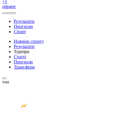
+
1
обране
Результати
Прогнози
Спорт
Новини спорту
Результати
Турніри
Статті
Прогнози
Трансфери
топ