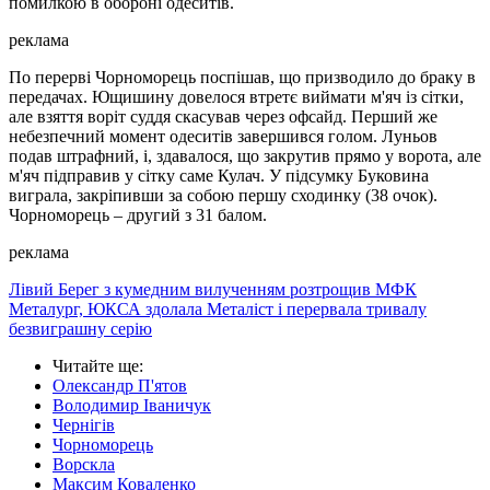
помилкою в обороні одеситів.
реклама
По перерві Чорноморець поспішав, що призводило до браку в
передачах. Ющишину довелося втретє виймати м'яч із сітки,
але взяття воріт суддя скасував через офсайд. Перший же
небезпечний момент одеситів завершився голом. Луньов
подав штрафний, і, здавалося, що закрутив прямо у ворота, але
м'яч підправив у сітку саме Кулач. У підсумку Буковина
виграла, закріпивши за собою першу сходинку (38 очок).
Чорноморець – другий з 31 балом.
реклама
Лівий Берег з кумедним вилученням розтрощив МФК
Металург, ЮКСА здолала Металіст і перервала тривалу
безвиграшну серію
Читайте ще
:
Олександр П'ятов
Володимир Іваничук
Чернігів
Чорноморець
Ворскла
Максим Коваленко