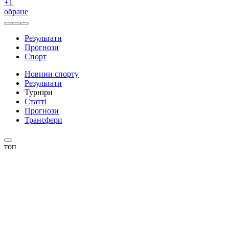
+
1
обране
Результати
Прогнози
Спорт
Новини спорту
Результати
Турніри
Статті
Прогнози
Трансфери
топ