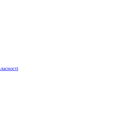
ласності