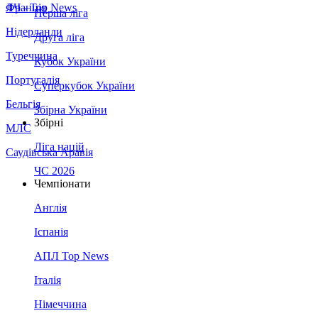
Франція
ЛЧ - Top News
Перша ліга
Нідерланди
Друга ліга
Туреччина
Кубок України
Португалія
Суперкубок України
Бельгія
Збірна України
Збірні
МЛС
Ліга націй
Саудівська Аравія
ЧС 2026
Чемпіонати
Англія
Іспанія
АПЛ Top News
Італія
Німеччина