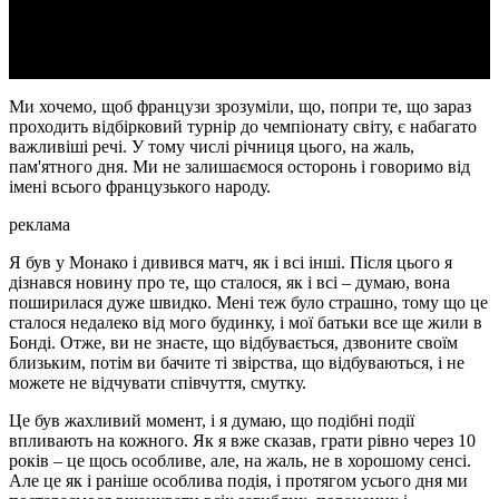
Video
Ми хочемо, щоб французи зрозуміли, що, попри те, що зараз
проходить відбірковий турнір до чемпіонату світу, є набагато
важливіші речі. У тому числі річниця цього, на жаль,
пам'ятного дня. Ми не залишаємося осторонь і говоримо від
імені всього французького народу.
реклама
Я був у Монако і дивився матч, як і всі інші. Після цього я
дізнався новину про те, що сталося, як і всі – думаю, вона
поширилася дуже швидко. Мені теж було страшно, тому що це
сталося недалеко від мого будинку, і мої батьки все ще жили в
Бонді. Отже, ви не знаєте, що відбувається, дзвоните своїм
близьким, потім ви бачите ті звірства, що відбуваються, і не
можете не відчувати співчуття, смутку.
Це був жахливий момент, і я думаю, що подібні події
впливають на кожного. Як я вже сказав, грати рівно через 10
років – це щось особливе, але, на жаль, не в хорошому сенсі.
Але це як і раніше особлива подія, і протягом усього дня ми