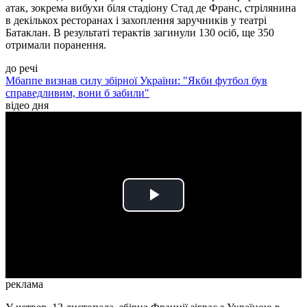
атак, зокрема вибухи біля стадіону Стад де Франс, стрілянина
в декількох ресторанах і захоплення заручників у театрі
Батаклан. В результаті терактів загинули 130 осіб, ще 350
отримали поранення.
до речі
Мбаппе визнав силу збірної України: "Якби футбол був
справедливим, вони б забили"
відео дня
Play
Video
реклама