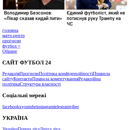
головна
матч-центр
прогнози
футбол +
Обране
САЙТ ФУТБОЛ 24
Редакція
Прогнози
Політика конфіденційності
Правила
сайту
Контакти
Правила коментування
Редакційна
політика
Структура власності
Соціальні мережі
facebook
x
youtube
instagram
telegram
viber
УКРАЇНА
Україна
Перша ліга
Друга ліга