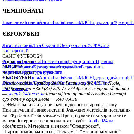
ЧЕМПІОНАТИ
Німеччина
Іспанія
Англія
Італія
Бельгія
МЛС
Нідерланди
Франція
П
ЄВРОКУБКИ
Ліга чемпіонів
Ліга Європи
Юнацька ліга УЄФА
Ліга
конференцій
САЙТ ФУТБОЛ 24
Редакція
Соціальні мережі
Прогнози
Політика конфіденційності
Правила
сайту
facebook
УКРАЇНА
Контакти
x
youtube
Правила коментування
instagram
telegram
viber
Редакційна
політика
Україна
ЧЕМПІОНАТИ
Перша ліга
Структура власності
Друга ліга
Німеччина
ЄВРОКУБКИ
Іспанія
Англія
Італія
Бельгія
МЛС
Нідерланди
Франція
П
Ліга чемпіонів
Онлайн-медіа «Футбол 24»
Ліга Європи
Юнацька ліга УЄФА
пл. Галицька, буд. 15, м. Львів,
Ліга
конференцій
79008
Телефон +380 (32) 229-77-77
Адреса електронної пошти
—
legal@24tv.com.ua
Ідентифікатор онлайн-медіа в Реєстрі
суб’єктів у сфері медіа — R40-06058
21+
Матеріали сайту призначені для осіб старше 21 року
При цитуванні і використанні будь-яких матеріалів посилання
на "Футбол 24" обов'язкове. При цитуванні і використанні в
мережі Інтернет гіперпосилання на сайт
football24.ua
обов'язкове. Матеріали зі знаком "Спецпроект",
"Партнерський матеріал", "Реклама", "Новини компаній"