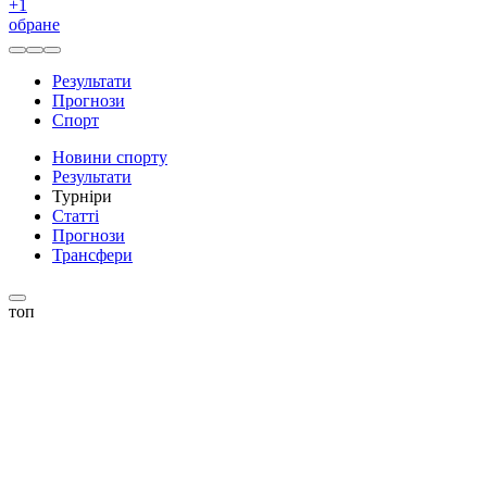
+
1
обране
Результати
Прогнози
Спорт
Новини спорту
Результати
Турніри
Статті
Прогнози
Трансфери
топ