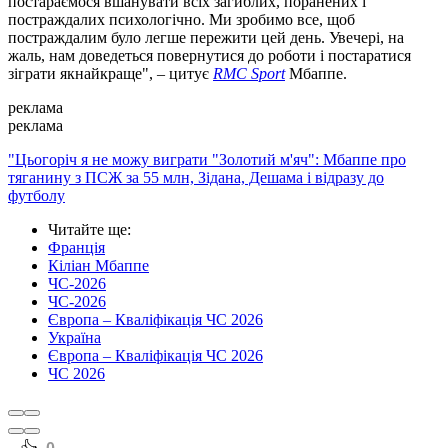
постараємося вшанувати всіх загиблих, поранених і
постраждалих психологічно. Ми зробимо все, щоб
постраждалим було легше пережити цей день. Увечері, на
жаль, нам доведеться повернутися до роботи і постаратися
зіграти якнайкраще", – цитує
RMC Sport
Мбаппе.
реклама
реклама
"Цьогоріч я не можу виграти "Золотий м'яч": Мбаппе про
тяганину з ПСЖ за 55 млн, Зідана, Дешама і відразу до
футболу
Читайте ще
:
Франція
Кіліан Мбаппе
ЧС-2026
ЧС-2026
Європа – Кваліфікація ЧС 2026
Україна
Європа – Кваліфікація ЧС 2026
ЧС 2026