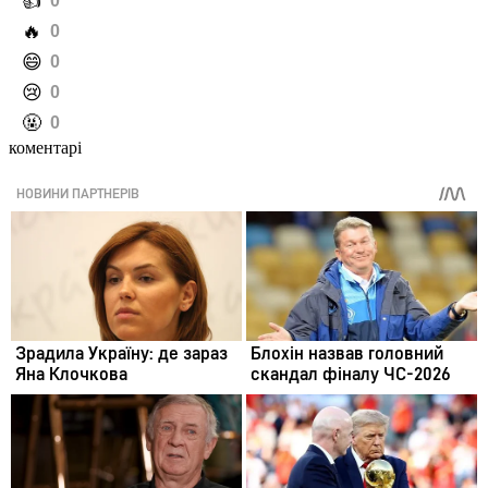
️👍
0
️🔥
0
️😄
0
️😢
0
️🤬
0
коментарі