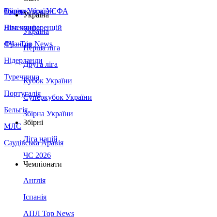
Збірна України
Італія
Суперкубок УЄФА
Україна
Німеччина
Ліга конференцій
Україна
Франція
ЛЧ - Top News
Перша ліга
Нідерланди
Друга ліга
Туреччина
Кубок України
Португалія
Суперкубок України
Бельгія
Збірна України
Збірні
МЛС
Ліга націй
Саудівська Аравія
ЧС 2026
Чемпіонати
Англія
Іспанія
АПЛ Top News