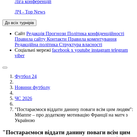
Ліга конференцій
ЛЧ - Top News
До всіх турнірів
Сайт
Редакція
Прогнози
Політика конфіденційності
Правила сайту
Контакти
Правила коментування
Редакційна політика
Структура власності
Соціальні мережі
facebook
x
youtube
instagram
telegram
viber
Футбол 24
Новини футболу
ЧС 2026
"Постараємося віддати данину поваги всім цим людям":
Мбаппе – про додаткову мотивацію Франції на матч з
Україною
"Постараємося віддати данину поваги всім цим