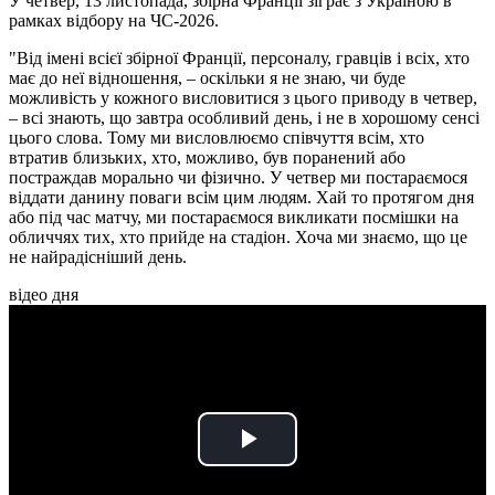
У четвер, 13 листопада, збірна Франції зіграє з Україною в
рамках відбору на ЧС-2026.
"Від імені всієї збірної Франції, персоналу, гравців і всіх, хто
має до неї відношення, – оскільки я не знаю, чи буде
можливість у кожного висловитися з цього приводу в четвер,
– всі знають, що завтра особливий день, і не в хорошому сенсі
цього слова. Тому ми висловлюємо співчуття всім, хто
втратив близьких, хто, можливо, був поранений або
постраждав морально чи фізично. У четвер ми постараємося
віддати данину поваги всім цим людям. Хай то протягом дня
або під час матчу, ми постараємося викликати посмішки на
обличчях тих, хто прийде на стадіон. Хоча ми знаємо, що це
не найрадісніший день.
відео дня
Play