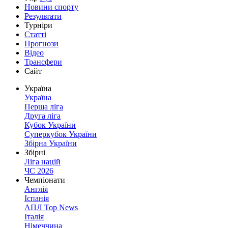
Новини спорту
Результати
Турніри
Статті
Прогнози
Відео
Трансфери
Сайт
Україна
Україна
Перша ліга
Друга ліга
Кубок України
Суперкубок України
Збірна України
Збірні
Ліга націй
ЧС 2026
Чемпіонати
Англія
Іспанія
АПЛ Top News
Італія
Німеччина