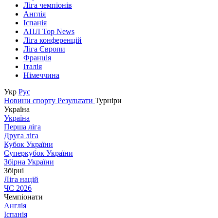
Ліга чемпіонів
Англія
Іспанія
АПЛ Top News
Ліга конференцій
Ліга Європи
Франція
Італія
Німеччина
Укр
Рус
Новини спорту
Результати
Турніри
Україна
Україна
Перша ліга
Друга ліга
Кубок України
Суперкубок України
Збірна України
Збірні
Ліга націй
ЧС 2026
Чемпіонати
Англія
Іспанія