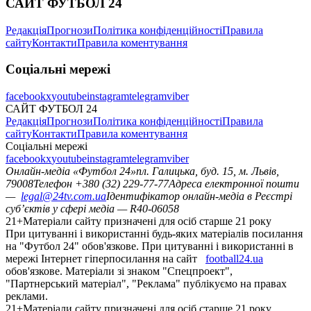
САЙТ ФУТБОЛ 24
Редакція
Прогнози
Політика конфіденційності
Правила
сайту
Контакти
Правила коментування
Соціальні мережі
facebook
x
youtube
instagram
telegram
viber
САЙТ ФУТБОЛ 24
Редакція
Прогнози
Політика конфіденційності
Правила
сайту
Контакти
Правила коментування
Соціальні мережі
facebook
x
youtube
instagram
telegram
viber
Онлайн-медіа «Футбол 24»
пл. Галицька, буд. 15, м. Львів,
79008
Телефон +380 (32) 229-77-77
Адреса електронної пошти
—
legal@24tv.com.ua
Ідентифікатор онлайн-медіа в Реєстрі
суб’єктів у сфері медіа — R40-06058
21+
Матеріали сайту призначені для осіб старше 21 року
При цитуванні і використанні будь-яких матеріалів посилання
на "Футбол 24" обов'язкове. При цитуванні і використанні в
мережі Інтернет гіперпосилання на сайт
football24.ua
обов'язкове. Матеріали зі знаком "Спецпроект",
"Партнерський матеріал", "Реклама" публікуємо на правах
реклами.
21+
Матеріали сайту призначені для осіб старше 21 року