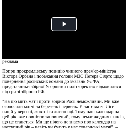
Play
Video
реклама
Попри прокремлівську позицію чинного прем'єр-міністра
Віктора Орбана і побажання голови МЗС Петера Сіярто щодо
повернення російських команд до змагань УЄФА,
представники збірної Угорщини політкоректно відмовилися
від гри зі збірною РФ.
"На цю мить матч проти збірної Росії неможливий. Ми вже
оголосили матчі на березень і червень. У нас є матчі Ліги
націй у вересні, жовтні та листопаді. Тому наш календар на
цей рік вже повністю заповнений, тому немає жодних шансів,
що це станеться. Ми ще нічого не знаємо про календар на
наступний рік – навіть чи будуть у нас товариські матчі", –