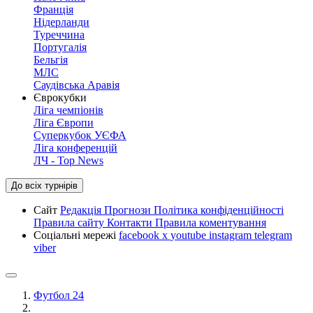
Франція
Нідерланди
Туреччина
Португалія
Бельгія
МЛС
Саудівська Аравія
Єврокубки
Ліга чемпіонів
Ліга Європи
Суперкубок УЄФА
Ліга конференцій
ЛЧ - Top News
До всіх турнірів
Сайт
Редакція
Прогнози
Політика конфіденційності
Правила сайту
Контакти
Правила коментування
Соціальні мережі
facebook
x
youtube
instagram
telegram
viber
Футбол 24