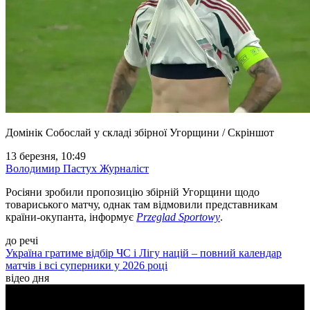
Домінік Собослай у складі збірної Угорщини / Скріншот
13 березня, 10:49
Володимир Пастух
Журналіст
Росіяни зробили пропозицію збірній Угорщини щодо
товариського матчу, однак там відмовили представникам
країни-окупанта, інформує
Przeglad Sportowy
.
до речі
Україна гратиме відбір ЧС і Лігу націй – повний календар
матчів і всі суперники у 2026 році
відео дня