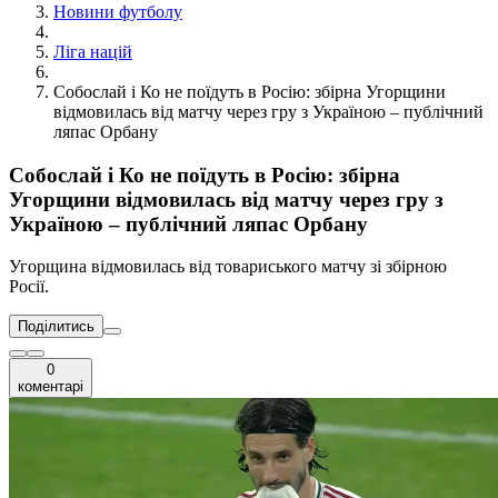
Новини футболу
Ліга націй
Собослай і Ко не поїдуть в Росію: збірна Угорщини
відмовилась від матчу через гру з Україною – публічний
ляпас Орбану
Собослай і Ко не поїдуть в Росію: збірна
Угорщини відмовилась від матчу через гру з
Україною – публічний ляпас Орбану
Угорщина відмовилась від товариського матчу зі збірною
Росії.
Поділитись
0
коментарі