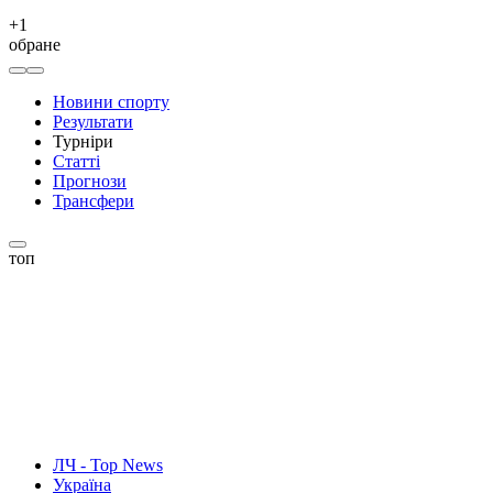
+
1
обране
Новини спорту
Результати
Турніри
Статті
Прогнози
Трансфери
топ
ЛЧ - Top News
Україна