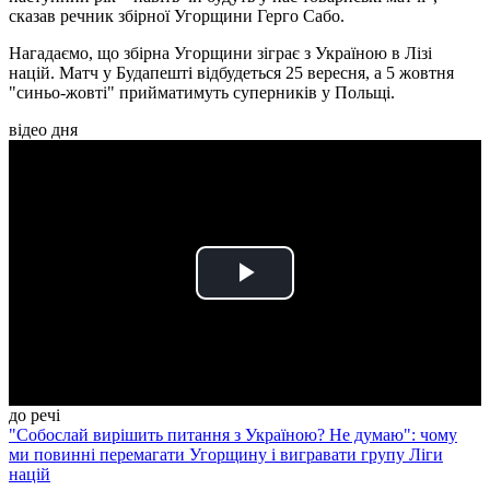
сказав речник збірної Угорщини Герго Сабо.
Нагадаємо, що збірна Угорщини зіграє з Україною в Лізі
націй. Матч у Будапешті відбудеться 25 вересня, а 5 жовтня
"синьо-жовті" прийматимуть суперників у Польщі.
відео дня
Play
Video
до речі
"Собослай вирішить питання з Україною? Не думаю": чому
ми повинні перемагати Угорщину і вигравати групу Ліги
націй