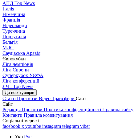
АПЛ Top News
Італія
Німеччина
Франція
Нідерланди
Туреччина
Португалія
Бельгія
МЛС
Саудівська Аравія
Єврокубки
Ліга чемпіонів
Ліга Європи
Суперкубок УЄФА
Ліга конференцій
ЛЧ - Top News
До всіх турнірів
Статті
Прогнози
Відео
Трансфери
Сайт
Сайт
Редакція
Прогнози
Політика конфіденційності
Правила сайту
Контакти
Правила коментування
Соціальні мережі
facebook
x
youtube
instagram
telegram
viber
Укр
Рус