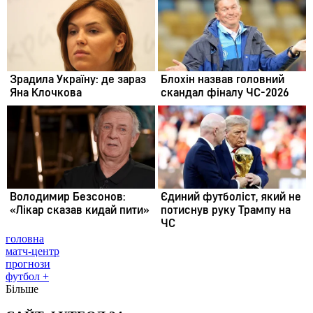
головна
матч-центр
прогнози
футбол +
Більше