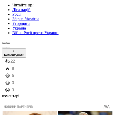
Читайте ще
:
Ліга націй
Росія
Збірна України
Угорщина
Україна
Війна Росії проти України
0
Коментувати
️👍
22
️🔥
8
️😄
5
️😢
3
️🤬
3
коментарі