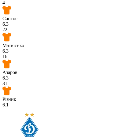
4
Сантос
6.3
22
Матвієнко
6.3
16
Азаров
6.3
31
Різник
6.1