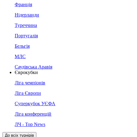
Франція
Нідерланди
Туреччина
Португалія
Бельгія
МЛС
Саудівська Аравія
Єврокубки
Ліга чемпіонів
Ліга Європи
Суперкубок УЄФА
Ліга конференцій
ЛЧ - Top News
До всіх турнірів