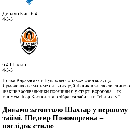
Динамо Київ
6.4
4-3-3
6.4
Шахтар
4-3-3
Поява Караваєава й Буяльського також означала, що
Ярмоленко не матиме сильних руйнівників за своєю спиною.
Інакше вболівальники побачили б у старті Коробова – як
мінімум. Ігор Костюк явно зібрався забивати "гірникам".
Динамо затоптало Шахтар у першому
таймі. Шедевр Пономаренка –
наслідок стилю