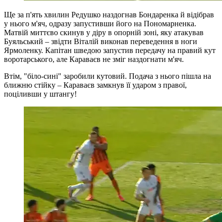
Ще за п'ять хвилин Редушко наздогнав Бондаренка й відібрав
у нього м'яч, одразу запустивши його на Пономарненка.
Матвій миттєво скинув у діру в опорній зоні, яку атакував
Буяльський – звідти Віталій виконав переведення в ноги
Ярмоленку. Капітан шведою запустив передачу на правий кут
воротарського, але Караваєв не зміг наздогнати м'яч.
Втім, "біло-сині" заробили кутовий. Подача з нього пішла на
ближню стійку – Караваєв замкнув її ударом з правої,
поціливши у штангу!