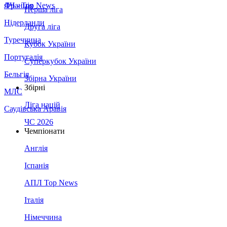
Франція
ЛЧ - Top News
Перша ліга
Нідерланди
Друга ліга
Туреччина
Кубок України
Португалія
Суперкубок України
Бельгія
Збірна України
Збірні
МЛС
Ліга націй
Саудівська Аравія
ЧС 2026
Чемпіонати
Англія
Іспанія
АПЛ Top News
Італія
Німеччина