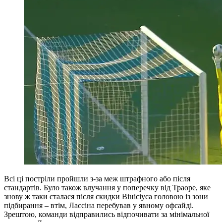
Всі ці постріли пройшли з-за меж штрафного або після
стандартів. Було також влучання у поперечку від Траоре, яке
знову ж таки сталася після скидки Вінісіуса головою із зони
підбирання – втім, Лассіна перебував у явному офсайді.
Зрештою, команди відправились відпочивати за мінімальної