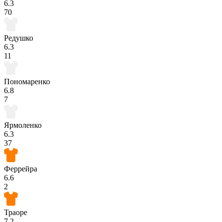
6.3
70
Редушко
6.3
11
Пономаренко
6.8
7
Ярмоленко
6.3
37
Феррейра
6.6
2
Траоре
7.2