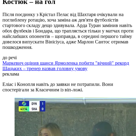
Костюк – на гол
Після поєдинку з Крістал Пелас від Шахтаря очікували на
поглиблену ротацію, хоча заміна аж дев'яти футболістів
стартового складу дещо здивувала. Арда Туран замінив навіть
обох фулбеків і Бондара, що трапляється тільки у матчах проти
найслабших опонентів – щоправда, в середині першого тайму
довелося випускати Вінісіуса, адже Марлон Сантос отримав
пошкодження.
до речі
Маркевич оцінив шанси Ярмоленка побити "вічний" рекорд
Шацьких – тренер назвав головну умову
реклама
Еліас і Конопля навіть до заявки не потрапили. Вони
спостерігали за Класичним із віп-ложі.