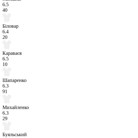
6.5
40
Біловар
6.4
20
Караваєв
6.5
10
Шапаренко
6.3
91
Михайленко
6.3
29
Буяльський