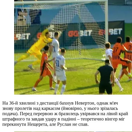
На 36-й хвилині з дистанції бахнув Невертон, однак м'яч
знову пролетів над каркасом (ймовірно, у нього зрізалась
подача). Перед перервою ж бразилець увірвався на лівий край
штрафного та завдав удару в падінні – теоретично вінгер міг
перекинути Нещерета, але Руслан не спав.