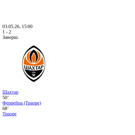
03.05.26, 15:00
1 - 2
Заверш.
Шахтар
50’
Феррейра
(Траоре)
68’
Траоре