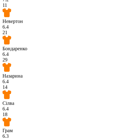
11
Невертон
6.4
21
Бондаренко
6.4
29
Назарина
6.4
14
Сілва
6.4
18
Грам
6.3