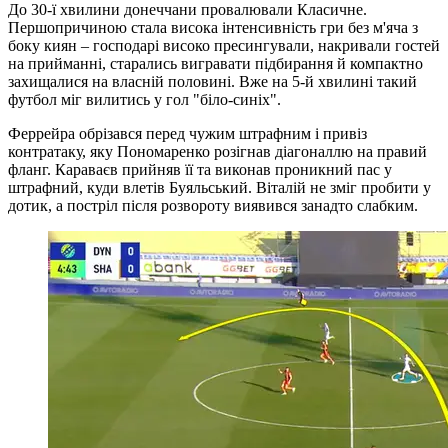
До 30-ї хвилини донеччани провалювали Класичне.
Першопричиною стала висока інтенсивність гри без м'яча з
боку киян – господарі високо пресингували, накривали гостей
на прийманні, старались вигравати підбирання й компактно
захищалися на власній половині. Вже на 5-й хвилині такий
футбол міг вилитись у гол "біло-синіх".
Феррейра обрізався перед чужим штрафним і привіз
контратаку, яку Пономаренко розігнав діагоналлю на правий
фланг. Караваєв прийняв її та виконав проникний пас у
штрафний, куди влетів Буяльський. Віталій не зміг пробити у
дотик, а постріл після розвороту виявився занадто слабким.