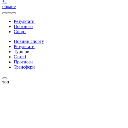
+
1
обране
Результати
Прогнози
Спорт
Новини спорту
Результати
Турніри
Статті
Прогнози
Трансфери
топ