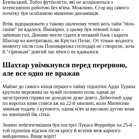
Буяльський. Тобто футболісти, які не асоціюються з
інтенсивною роботою без м'яча. Можливо, Єгор від самого
початку був особливою мішенню динамівців.
Втім, відпрацювати у такому шаленому темпі весь тайм "біло-
синім" не вдалося. Ймовірно, у цьому був певний план –
забивши гол, Динамо могло сідати в низький блок і карати
Шахтар на контратаках, як Крістал Пелас. От тільки жодного
моменту після гола Пономаренка господарі не створили, хоча
й "гірникам" довгий час нічого не вдавалося.
Шахтар увімкнувся перед перервою,
але все одно не вражав
Майже до самого кінця першого тайму підопічні Арди Турана
крутили мережива на чужій половині поля, однак до
загострення справи не доходили дуже довго. Дебютний удар
по воротах киян стався аж на 22-й хвилині, коли Матвієнко
замикав подачу з кутового, однак м'яч за високою дугою впав
на зовнішній бік сітки.
Значно небезпечнішим був постріл Лукаса Феррейри на 25-й –
той підхопив відскок після кросу й вгатив меж карного
майданчика. Вище воріт!