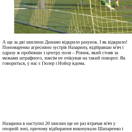
А ще за дві хвилини Динамо відкрило рахунок. І як відкрило!
Пономаренко агресивно зустрів Назарину, відібравши м'яч і
одразу ж пробивши з центру поля – Різник, який стояв за
межами штрафного, зовсім не очікував на такий поворот. Як
говориться, у нас є Гюлер і Нойєр вдома.
Назарина в наступні 20 хвилин ще не раз втрачав м'яч у
опорній зоні, причому відбирання виконували Шапаренко і