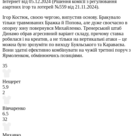
Інтернет від 05.12.2024 (Рішення комісії з регулювання
азартних ігор та лотерей №559 від 21.11.2024).
Ігор Костюк, своєю чергою, випустив основу. Бракувало
тільки травмованих Бражка й Попова, але дуже своєчасно в
опорну зону повернувся Михайленко. Тренерський штаб
Динамо обрав агресивний варіант складу, причому ставка
робилася і на креатив, а не тільки на вертикальні атаки – це
можна було зрозуміти по виходу Буяльського та Караваєва.
Вони здатні ефективно комбінувати на чужій третині поруч з
Ярмоленком, обмінюючись позиціями.
35
Нещерет
5.9
2
Вівчаренко
6.5
32
Михавко