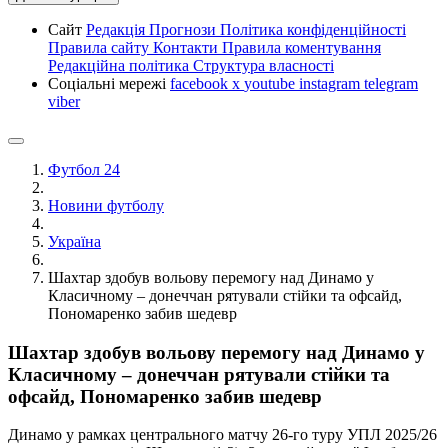
Сайт
Редакція
Прогнози
Політика конфіденційності
Правила сайту
Контакти
Правила коментування
Редакційна політика
Структура власності
Соціальні мережі
facebook
x
youtube
instagram
telegram
viber
Футбол 24
Новини футболу
Україна
Шахтар здобув вольову перемогу над Динамо у
Класичному – донеччан рятували стійки та офсайд,
Пономаренко забив шедевр
Шахтар здобув вольову перемогу над Динамо у
Класичному – донеччан рятували стійки та
офсайд, Пономаренко забив шедевр
Динамо у рамках центрального матчу 26-го туру УПЛ 2025/26