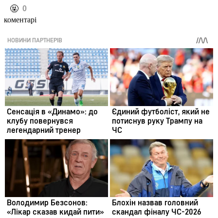
️🤬
0
коментарі