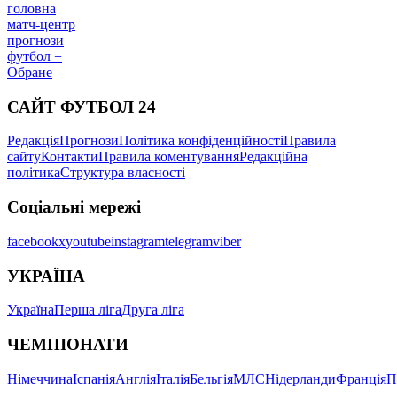
головна
матч-центр
прогнози
футбол +
Обране
САЙТ ФУТБОЛ 24
Редакція
Прогнози
Політика конфіденційності
Правила
сайту
Контакти
Правила коментування
Редакційна
політика
Структура власності
Соціальні мережі
facebook
x
youtube
instagram
telegram
viber
УКРАЇНА
Україна
Перша ліга
Друга ліга
ЧЕМПІОНАТИ
Німеччина
Іспанія
Англія
Італія
Бельгія
МЛС
Нідерланди
Франція
П