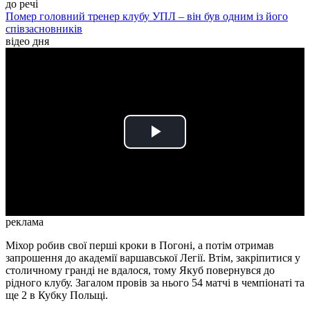
до речі
Помер головний тренер клубу УПЛ – він був одним із його
співзасновників
відео дня
Play
Video
реклама
Міхор робив свої перші кроки в Погоні, а потім отримав
запрошення до академії варшавської Легії. Втім, закріпитися у
столичному гранді не вдалося, тому Якуб повернувся до
рідного клубу. Загалом провів за нього 54 матчі в чемпіонаті та
ще 2 в Кубку Польщі.