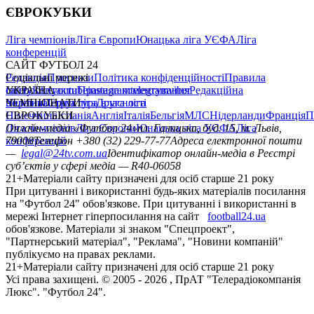
ЄВРОКУБКИ
Ліга чемпіонів
Ліга Європи
Юнацька ліга УЄФА
Ліга
конференцій
САЙТ ФУТБОЛ 24
Редакція
Соціальні мережі
Прогнози
Політика конфіденційності
Правила
сайту
facebook
УКРАЇНА
Контакти
x
youtube
Правила коментування
instagram
telegram
viber
Редакційна
політика
Україна
ЧЕМПІОНАТИ
Перша ліга
Структура власності
Друга ліга
Німеччина
ЄВРОКУБКИ
Іспанія
Англія
Італія
Бельгія
МЛС
Нідерланди
Франція
П
Ліга чемпіонів
Онлайн-медіа «Футбол 24»
Ліга Європи
Юнацька ліга УЄФА
пл. Галицька, буд. 15, м. Львів,
Ліга
конференцій
79008
Телефон +380 (32) 229-77-77
Адреса електронної пошти
—
legal@24tv.com.ua
Ідентифікатор онлайн-медіа в Реєстрі
суб’єктів у сфері медіа — R40-06058
21+
Матеріали сайту призначені для осіб старше 21 року
При цитуванні і використанні будь-яких матеріалів посилання
на "Футбол 24" обов'язкове. При цитуванні і використанні в
мережі Інтернет гіперпосилання на сайт
football24.ua
обов'язкове. Матеріали зі знаком "Спецпроект",
"Партнерський матеріал", "Реклама", "Новини компаній"
публікуємо на правах реклами.
21+
Матеріали сайту призначені для осіб старше 21 року
Усi права захищенi. © 2005 -
2026
, ПрАТ "Телерадіокомпанія
Люкс". "Футбол 24".