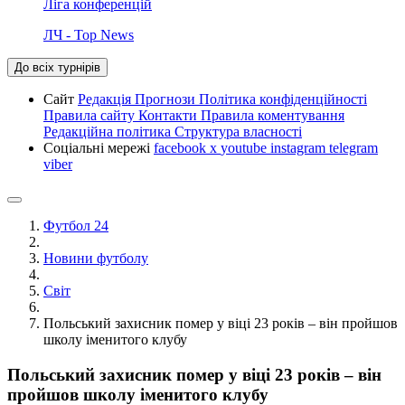
Ліга конференцій
ЛЧ - Top News
До всіх турнірів
Сайт
Редакція
Прогнози
Політика конфіденційності
Правила сайту
Контакти
Правила коментування
Редакційна політика
Структура власності
Соціальні мережі
facebook
x
youtube
instagram
telegram
viber
Футбол 24
Новини футболу
Світ
Польський захисник помер у віці 23 років – він пройшов
школу іменитого клубу
Польський захисник помер у віці 23 років – він
пройшов школу іменитого клубу