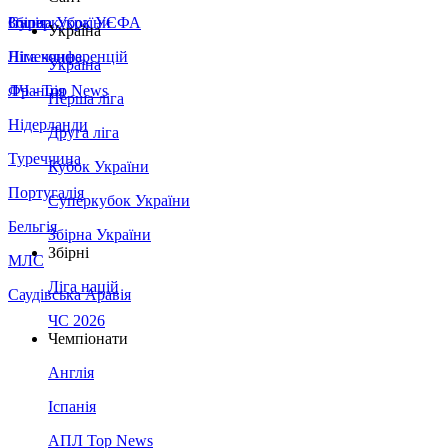
Збірна України
Італія
Суперкубок УЄФА
Україна
Німеччина
Ліга конференцій
Україна
Франція
ЛЧ - Top News
Перша ліга
Нідерланди
Друга ліга
Туреччина
Кубок України
Португалія
Суперкубок України
Бельгія
Збірна України
Збірні
МЛС
Ліга націй
Саудівська Аравія
ЧС 2026
Чемпіонати
Англія
Іспанія
АПЛ Top News