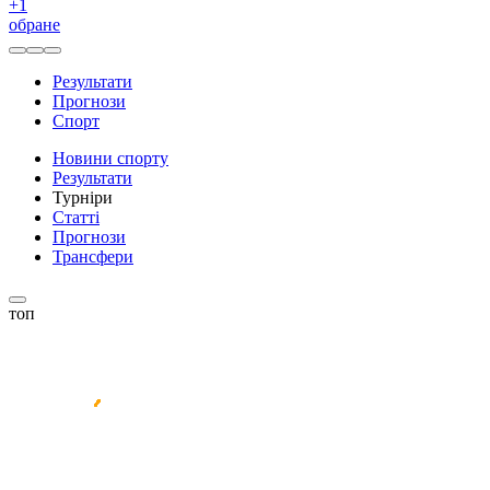
+
1
обране
Результати
Прогнози
Спорт
Новини спорту
Результати
Турніри
Статті
Прогнози
Трансфери
топ