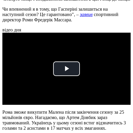
Чи впевнений я в тому, що Гасперіні залишиться на
наступний сезон? Це гарантовано", –
заявив
спортивний
директор Роми Фредерік Массара.
відео дня
Play
Video
Рома зможе викупити Малена після закінчення сезону за 25
мільйонів євро. Нагадаємо, що Артем Довбик зараз
травмований. Українець у цьому сезоні встиг відзначитись 3
голами та 2 асистами в 17 матчах у всіх змаганнях.