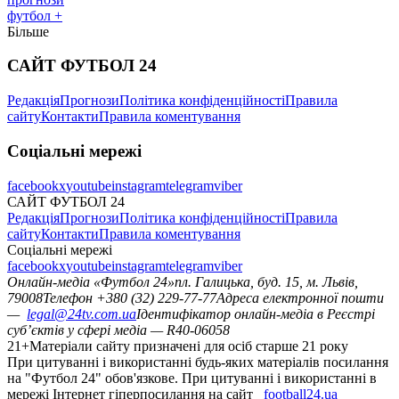
футбол +
Більше
САЙТ ФУТБОЛ 24
Редакція
Прогнози
Політика конфіденційності
Правила
сайту
Контакти
Правила коментування
Соціальні мережі
facebook
x
youtube
instagram
telegram
viber
САЙТ ФУТБОЛ 24
Редакція
Прогнози
Політика конфіденційності
Правила
сайту
Контакти
Правила коментування
Соціальні мережі
facebook
x
youtube
instagram
telegram
viber
Онлайн-медіа «Футбол 24»
пл. Галицька, буд. 15, м. Львів,
79008
Телефон +380 (32) 229-77-77
Адреса електронної пошти
—
legal@24tv.com.ua
Ідентифікатор онлайн-медіа в Реєстрі
суб’єктів у сфері медіа — R40-06058
21+
Матеріали сайту призначені для осіб старше 21 року
При цитуванні і використанні будь-яких матеріалів посилання
на "Футбол 24" обов'язкове. При цитуванні і використанні в
мережі Інтернет гіперпосилання на сайт
football24.ua