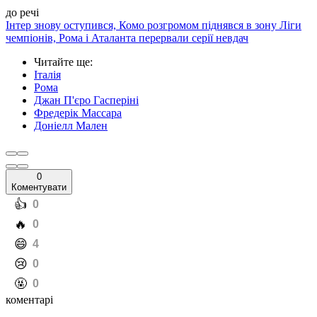
до речі
Інтер знову оступився, Комо розгромом піднявся в зону Ліги
чемпіонів, Рома і Аталанта перервали серії невдач
Читайте ще
:
Італія
Рома
Джан П'єро Гасперіні
Фредерік Массара
Доніелл Мален
0
Коментувати
️👍
0
️🔥
0
️😄
4
️😢
0
️🤬
0
коментарі