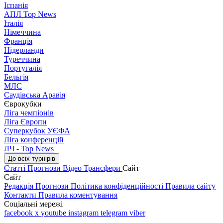
Іспанія
АПЛ Top News
Італія
Німеччина
Франція
Нідерланди
Туреччина
Португалія
Бельгія
МЛС
Саудівська Аравія
Єврокубки
Ліга чемпіонів
Ліга Європи
Суперкубок УЄФА
Ліга конференцій
ЛЧ - Top News
До всіх турнірів
Статті
Прогнози
Відео
Трансфери
Сайт
Сайт
Редакція
Прогнози
Політика конфіденційності
Правила сайту
Контакти
Правила коментування
Соціальні мережі
facebook
x
youtube
instagram
telegram
viber