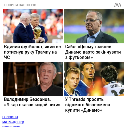
головна
матч-центр
прогнози