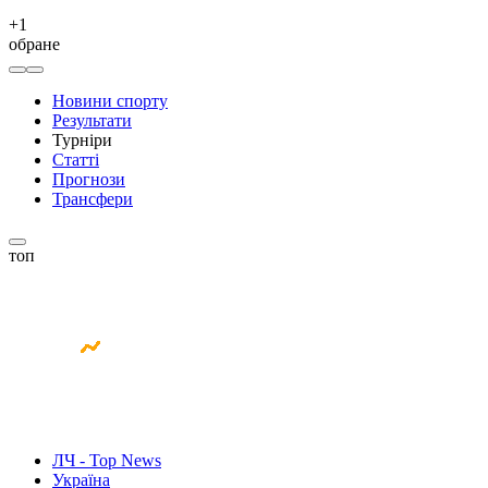
+
1
обране
Новини спорту
Результати
Турніри
Статті
Прогнози
Трансфери
топ
ЛЧ - Top News
Україна