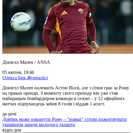
Доніелл Мален / ANSA
05 квітня, 19:46
Олекса Бик
Журналіст
Доніелл Мален належить Астон Віллі, але з січня грає за Рому
на правах оренди. З моменту свого приходу він уже став
найкращим бомбардиром команди в сезоні – у 12 офіційних
матчах нідерландець забив 8 голів і віддав 1 асист.
до речі
Довбик може покинути Рому – "вовки" готові пожертвувати
українцем заради молодого таланта
відео дня