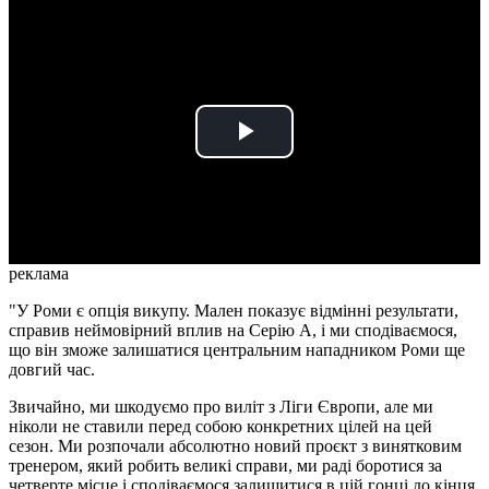
Play
Video
реклама
"У Роми є опція викупу. Мален показує відмінні результати,
справив неймовірний вплив на Серію А, і ми сподіваємося,
що він зможе залишатися центральним нападником Роми ще
довгий час.
Звичайно, ми шкодуємо про виліт з Ліги Європи, але ми
ніколи не ставили перед собою конкретних цілей на цей
сезон. Ми розпочали абсолютно новий проєкт з винятковим
тренером, який робить великі справи, ми раді боротися за
четверте місце і сподіваємося залишитися в цій гонці до кінця.