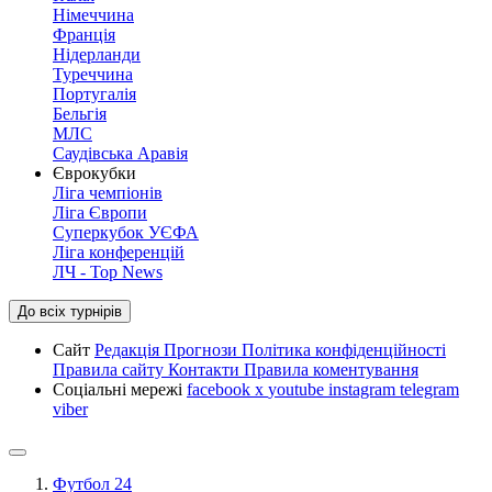
Німеччина
Франція
Нідерланди
Туреччина
Португалія
Бельгія
МЛС
Саудівська Аравія
Єврокубки
Ліга чемпіонів
Ліга Європи
Суперкубок УЄФА
Ліга конференцій
ЛЧ - Top News
До всіх турнірів
Сайт
Редакція
Прогнози
Політика конфіденційності
Правила сайту
Контакти
Правила коментування
Соціальні мережі
facebook
x
youtube
instagram
telegram
viber
Футбол 24