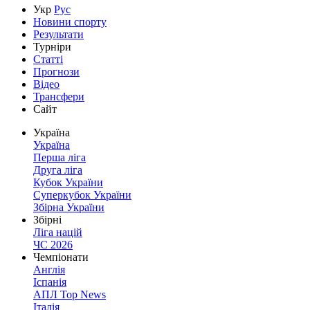
Укр
Рус
Новини спорту
Результати
Турніри
Статті
Прогнози
Відео
Трансфери
Сайт
Україна
Україна
Перша ліга
Друга ліга
Кубок України
Суперкубок України
Збірна України
Збірні
Ліга націй
ЧС 2026
Чемпіонати
Англія
Іспанія
АПЛ Top News
Італія