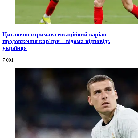
Циганков отримав сенсаційний варіант
продовження кар'єри – відома відповідь
українця
7 001