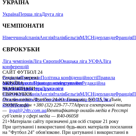
УКРАЇНА
Україна
Перша ліга
Друга ліга
ЧЕМПІОНАТИ
Німеччина
Іспанія
Англія
Італія
Бельгія
МЛС
Нідерланди
Франція
П
ЄВРОКУБКИ
Ліга чемпіонів
Ліга Європи
Юнацька ліга УЄФА
Ліга
конференцій
САЙТ ФУТБОЛ 24
Редакція
Соціальні мережі
Прогнози
Політика конфіденційності
Правила
сайту
facebook
УКРАЇНА
Контакти
x
youtube
Правила коментування
instagram
telegram
viber
Редакційна
політика
Україна
ЧЕМПІОНАТИ
Перша ліга
Структура власності
Друга ліга
Німеччина
ЄВРОКУБКИ
Іспанія
Англія
Італія
Бельгія
МЛС
Нідерланди
Франція
П
Ліга чемпіонів
Онлайн-медіа «Футбол 24»
Ліга Європи
Юнацька ліга УЄФА
пл. Галицька, буд. 15, м. Львів,
Ліга
конференцій
79008
Телефон +380 (32) 229-77-77
Адреса електронної пошти
—
legal@24tv.com.ua
Ідентифікатор онлайн-медіа в Реєстрі
суб’єктів у сфері медіа — R40-06058
21+
Матеріали сайту призначені для осіб старше 21 року
При цитуванні і використанні будь-яких матеріалів посилання
на "Футбол 24" обов'язкове. При цитуванні і використанні в