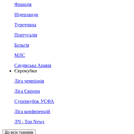
Франція
Нідерланди
Туреччина
Португалія
Бельгія
МЛС
Саудівська Аравія
Єврокубки
Ліга чемпіонів
Ліга Європи
Суперкубок УЄФА
Ліга конференцій
ЛЧ - Top News
До всіх турнірів