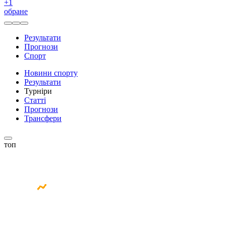
+
1
обране
Результати
Прогнози
Спорт
Новини спорту
Результати
Турніри
Статті
Прогнози
Трансфери
топ