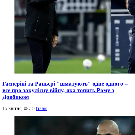
Гасперіні та Раньєрі "шматують" одне одного –
все про закулісну війну, яка топить Рому з
Довбиком
15 квітня, 08:15
Італія