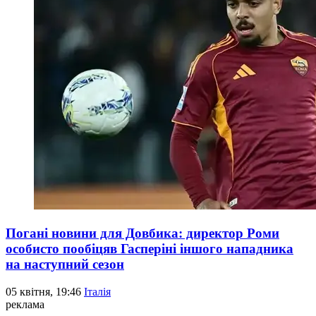
Погані новини для Довбика: директор Роми
особисто пообіцяв Гасперіні іншого нападника
на наступний сезон
05 квітня, 19:46
Італія
реклама