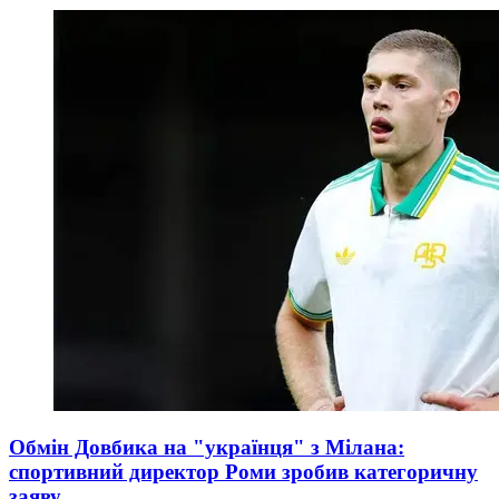
Обмін Довбика на "українця" з Мілана:
спортивний директор Роми зробив категоричну
заяву