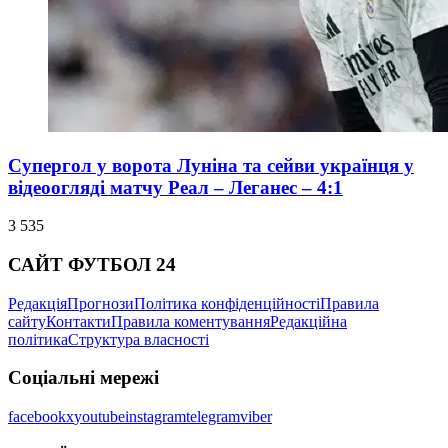
Супергол у ворота Луніна та сейви українця у
відеоогляді матчу Реал – Леганес – 4:1
3 535
САЙТ ФУТБОЛ 24
Редакція
Прогнози
Політика конфіденційності
Правила
сайту
Контакти
Правила коментування
Редакційна
політика
Структура власності
Соціальні мережі
facebook
x
youtube
instagram
telegram
viber