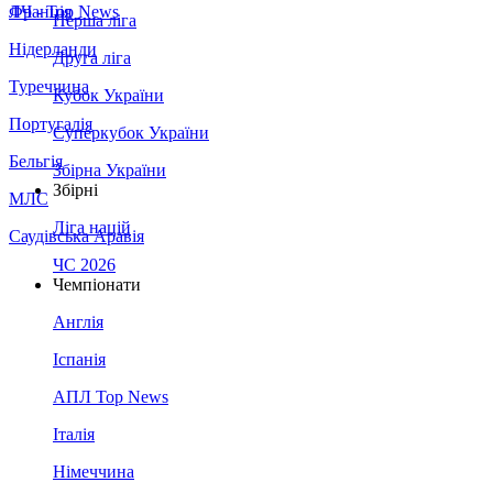
Франція
ЛЧ - Top News
Перша ліга
Нідерланди
Друга ліга
Туреччина
Кубок України
Португалія
Суперкубок України
Бельгія
Збірна України
Збірні
МЛС
Ліга націй
Саудівська Аравія
ЧС 2026
Чемпіонати
Англія
Іспанія
АПЛ Top News
Італія
Німеччина