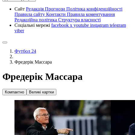
Сайт
Редакція
Прогнози
Політика конфіденційності
Правила сайту
Контакти
Правила коментування
Редакційна політика
Структура власності
Соціальні мережі
facebook
x
youtube
instagram
telegram
viber
Футбол 24
Фредерік Массара
Фредерік Массара
Компактно
Великі картки