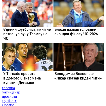
головна
матч-центр
прогнози
футбол +
Обране