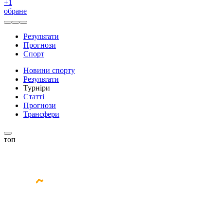
+
1
обране
Результати
Прогнози
Спорт
Новини спорту
Результати
Турніри
Статті
Прогнози
Трансфери
топ