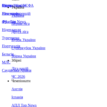
Збірна України
Італія
Суперкубок УЄФА
Україна
Німеччина
Ліга конференцій
Україна
Франція
ЛЧ - Top News
Перша ліга
Нідерланди
Друга ліга
Туреччина
Кубок України
Португалія
Суперкубок України
Бельгія
Збірна України
Збірні
МЛС
Ліга націй
Саудівська Аравія
ЧС 2026
Чемпіонати
Англія
Іспанія
АПЛ Top News