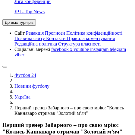
Ліга конференцій
ЛЧ - Top News
До всіх турнірів
Сайт
Редакція
Прогнози
Політика конфіденційності
Правила сайту
Контакти
Правила коментування
Редакційна політика
Структура власності
Соціальні мережі
facebook
x
youtube
instagram
telegram
viber
Футбол 24
Новини футболу
Україна
Перший тренер Забарного – про свою мрію: "Колись
Каннаваро отримав "Золотий м’яч"
Перший тренер Забарного – про свою мрію:
"Колись Каннаваро отримав "Золотий м’яч"