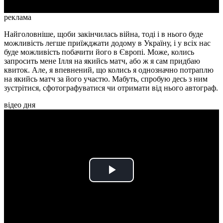
реклама
Найголовніше, щоби закінчилась війна, тоді і в нього буде
можливість легше приїжджати додому в Україну, і у всіх нас
буде можливість побачити його в Європі. Може, колись
запросить мене Ілля на якийсь матч, або ж я сам придбаю
квиток. Але, я впевнений, що колись я однозначно потраплю
на якийсь матч за його участю. Мабуть, спробую десь з ним
зустрітися, сфотографуватися чи отримати від нього автограф.
відео дня
Play
Video