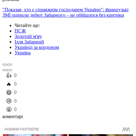
"Показав, хто є справжнім господарем України": французькі
ЗМІ оцінили дебют Забарного – не обійшлося без критики
Читайте ще
:
ПСЖ
Золотий м'яч
Ілля Забарний
Українці за кордоном
Україна
️👍
0
️🔥
0
️😄
0
️😢
0
️🤬
0
коментарі