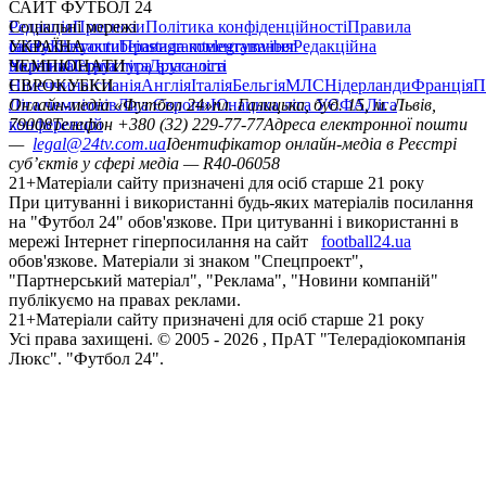
САЙТ ФУТБОЛ 24
Редакція
Соціальні мережі
Прогнози
Політика конфіденційності
Правила
сайту
facebook
УКРАЇНА
Контакти
x
youtube
Правила коментування
instagram
telegram
viber
Редакційна
політика
Україна
ЧЕМПІОНАТИ
Перша ліга
Структура власності
Друга ліга
Німеччина
ЄВРОКУБКИ
Іспанія
Англія
Італія
Бельгія
МЛС
Нідерланди
Франція
П
Ліга чемпіонів
Онлайн-медіа «Футбол 24»
Ліга Європи
Юнацька ліга УЄФА
пл. Галицька, буд. 15, м. Львів,
Ліга
конференцій
79008
Телефон +380 (32) 229-77-77
Адреса електронної пошти
—
legal@24tv.com.ua
Ідентифікатор онлайн-медіа в Реєстрі
суб’єктів у сфері медіа — R40-06058
21+
Матеріали сайту призначені для осіб старше 21 року
При цитуванні і використанні будь-яких матеріалів посилання
на "Футбол 24" обов'язкове. При цитуванні і використанні в
мережі Інтернет гіперпосилання на сайт
football24.ua
обов'язкове. Матеріали зі знаком "Спецпроект",
"Партнерський матеріал", "Реклама", "Новини компаній"
публікуємо на правах реклами.
21+
Матеріали сайту призначені для осіб старше 21 року
Усi права захищенi. © 2005 -
2026
, ПрАТ "Телерадіокомпанія
Люкс". "Футбол 24".