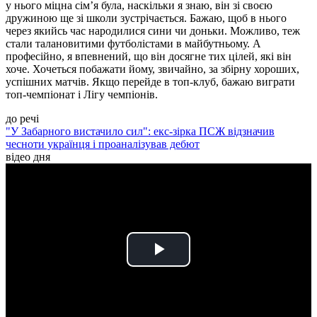
у нього міцна сім’я була, наскільки я знаю, він зі своєю
дружиною ще зі школи зустрічається. Бажаю, щоб в нього
через якийсь час народилися сини чи доньки. Можливо, теж
стали талановитими футболістами в майбутньому. А
професійно, я впевнений, що він досягне тих цілей, які він
хоче. Хочеться побажати йому, звичайно, за збірну хороших,
успішних матчів. Якщо перейде в топ-клуб, бажаю виграти
топ-чемпіонат і Лігу чемпіонів.
до речі
"У Забарного вистачило сил": екс-зірка ПСЖ відзначив
чесноти українця і проаналізував дебют
відео дня
Play
Video