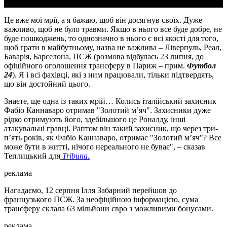
Це вже мої мрії, а я бажаю, щоб він досягнув своїх. Дуже
важливо, щоб не було травми. Якщо в нього все буде добре, не
буде пошкоджень, то однозначно в нього є всі якості для того,
щоб грати в майбутньому, назва не важлива – Ліверпуль, Реал,
Баварія, Барселона, ПСЖ (розмова відбулась 23 липня, до
офіційного оголошення трансферу в Париж – прим.
Футбол
24
). Я і всі фахівці, які з ним працювали, тільки підтвердять,
що він достойний цього.
Знаєте, ще одна із таких мрій… Колись італійський захисник
Фабіо Каннаваро отримав "Золотий м’яч". Захисники дуже
рідко отримують його, здебільшого це Роналду, інші
атакувальні гравці. Раптом він такий захисник, що через три-
п’ять років, як Фабіо Каннаваро, отримає "Золотий м’яч"? Все
може бути в житті, нічого нереального не буває", – сказав
Теплицький для
Tribuna.
реклама
Нагадаємо, 12 серпня Ілля Забарний перейшов до
французького ПСЖ. За неофіційною інформацією, сума
трансферу склала 63 мільйони євро з можливими бонусами.
реклама