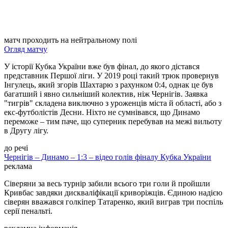
матч проходить на нейтральному полі
Огляд матчу
У історії Кубка України вже був фінал, до якого дістався
представник Першої ліги. У 2019 році такий трюк провернув
Інгулець, який згорів Шахтарю з рахунком 0:4, однак це був
багатший і явно сильніший колектив, ніж Чернігів. Заявка
"тигрів" складена виключно з уроженців міста й області, або з
екс-футболістів Десни. Ніхто не сумнівався, що Динамо
переможе – тим паче, що суперник перебував на межі вильоту
в Другу лігу.
до речі
Чернігів – Динамо – 1:3 – відео голів фіналу Кубка України
реклама
Сіверяни за весь турнір забили всього три голи й пройшли
Кривбас завдяки дискваліфікації криворіжців. Єдиною надією
сіверян вважався голкіпер Татаренко, який виграв три поспіль
серії пенальті.