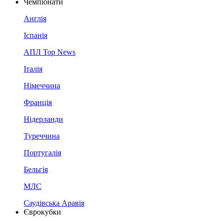
Чемпіонати
Англія
Іспанія
АПЛ Top News
Італія
Німеччина
Франція
Нідерланди
Туреччина
Португалія
Бельгія
МЛС
Саудівська Аравія
Єврокубки