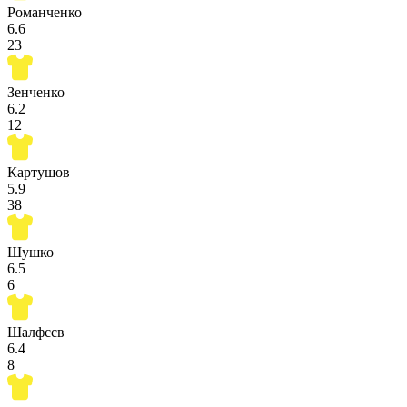
Романченко
6.6
23
Зенченко
6.2
12
Картушов
5.9
38
Шушко
6.5
6
Шалфєєв
6.4
8