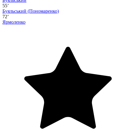
Буяльський
55’
Буяльський
(Пономаренко)
72’
Ярмоленко