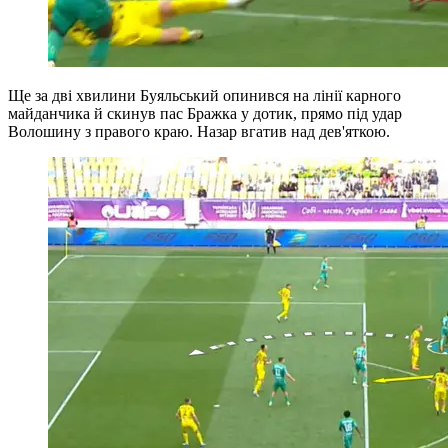
Ще за дві хвилини Буяльський опинився на лінії карного
майданчика й скинув пас Бражка у дотик, прямо під удар
Волошину з правого краю. Назар вгатив над дев'яткою.