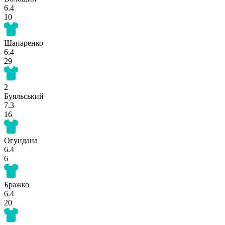
6.4
10
Шапаренко
6.4
29
2
Буяльський
7.3
16
Огундана
6.4
6
Бражко
6.4
20