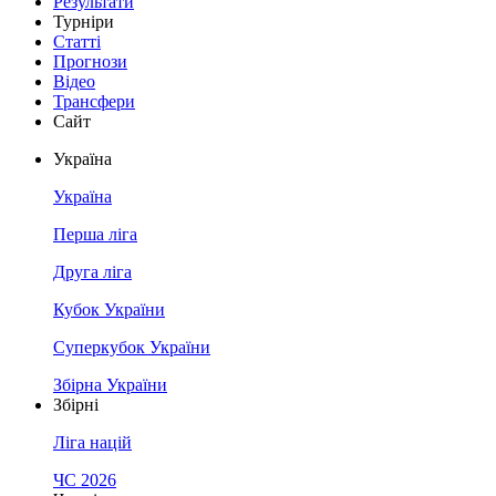
Результати
Турніри
Статті
Прогнози
Відео
Трансфери
Сайт
Україна
Україна
Перша ліга
Друга ліга
Кубок України
Суперкубок України
Збірна України
Збірні
Ліга націй
ЧС 2026