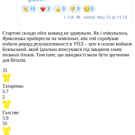
Стартові склади обох команд не здивували. Як і очікувалось,
Ярмоленка приберегли на чемпіонат, аби той спробував
побити рекорд результативності в УПЛ – зате в основі вийшов
Буяльський, який ідеально вписувався під завдання зламу
низьких блоків. Тим паче, що швидкості мали бути зручними
для Віталія.
35
Татаренко
5.7
2
Галстян
5.9
55