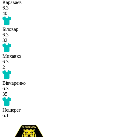
Караваєв
6.3
40
Біловар
6.3
32
Михавко
6.3
2
Вівчаренко
6.3
35
Нещерет
6.1