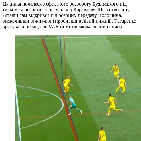
Ця атака почалася з ефектного розвороту Буяльського під
тиском та розрізного пасу на хід Караваєву. Ще за хвилину
Віталій сам відкрився під розрізну передачу Волошина,
вискочивши віч-на-віч і пробивши в лівий нижній. Татаренко
врятувати не міг, але VAR помітив мінімальний офсайд.