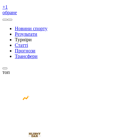
+
1
обране
Новини спорту
Результати
Турніри
Статті
Прогнози
Трансфери
топ