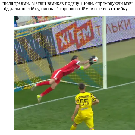
після травми. Матвій замикав подачу Шоли, спрямовуючи м'яч
під дальню стійку, однак Татаренко спіймав сферу в стрибку.