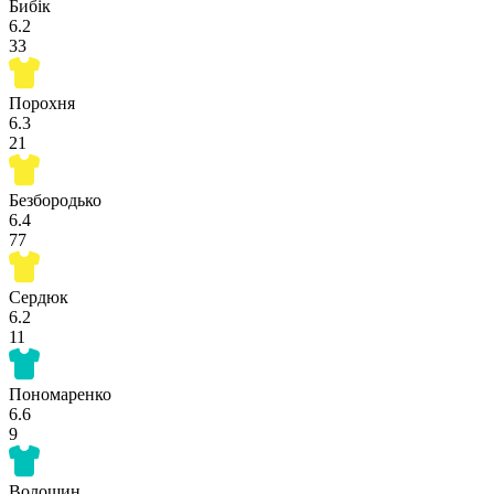
Бибік
6.2
33
Порохня
6.3
21
Безбородько
6.4
77
Сердюк
6.2
11
Пономаренко
6.6
9
Волошин