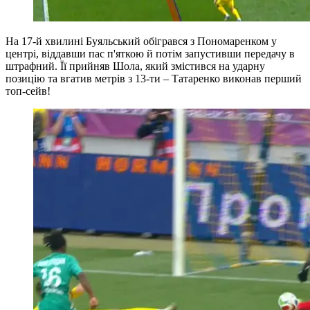
На 17-й хвилині Буяльський обігрався з Пономаренком у
центрі, віддавши пас п'яткою й потім запустивши передачу в
штрафний. Її прийняв Шола, який змістився на ударну
позицію та вгатив метрів з 13-ти – Татаренко виконав перший
топ-сейв!