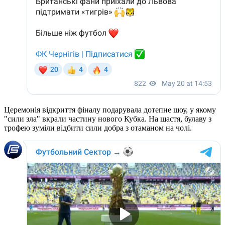
Церемонія відкриття фіналу подарувала дотепне шоу, у якому
"сили зла" вкрали частину нового Кубка. На щастя, булаву з
трофею зуміли відбити сили добра з отаманом на чолі.