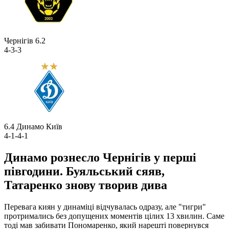
Чернігів
6.2
4-3-3
6.4
Динамо Київ
4-1-4-1
Динамо рознесло Чернігів у перші
півгодини. Буяльський сяяв,
Татаренко знову творив дива
Перевага киян у динаміці відчувалась одразу, але "тигри"
протримались без допущених моментів цілих 13 хвилин. Саме
тоді мав забивати Пономаренко, який нарешті повернувся