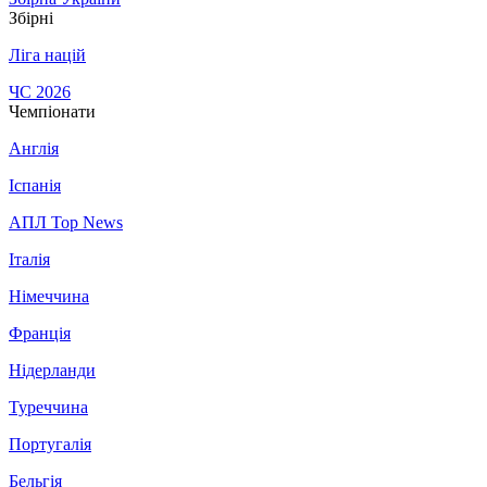
Збірні
Ліга націй
ЧС 2026
Чемпіонати
Англія
Іспанія
АПЛ Top News
Італія
Німеччина
Франція
Нідерланди
Туреччина
Португалія
Бельгія