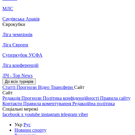
МЛС
Саудівська Аравія
Єврокубки
Ліга чемпіонів
Ліга Європи
Суперкубок УЄФА
Ліга конференцій
ЛЧ - Top News
До всіх турнірів
Статті
Прогнози
Відео
Трансфери
Сайт
Сайт
Редакція
Прогнози
Політика конфіденційності
Правила сайту
Контакти
Правила коментування
Редакційна політика
Соціальні мережі
facebook
x
youtube
instagram
telegram
viber
Укр
Рус
Новини спорту