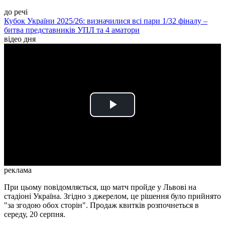
до речі
Кубок України 2025/26: визначилися всі пари 1/32 фіналу –
битва представників УПЛ та 4 аматори
відео дня
Play
Video
реклама
При цьому повідомляється, що матч пройде у Львові на
стадіоні Україна. Згідно з джерелом, це рішення було прийнято
"за згодою обох сторін". Продаж квитків розпочнеться в
середу, 20 серпня.