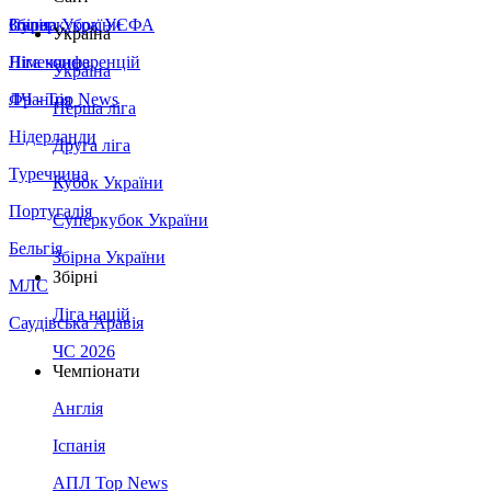
Збірна України
Італія
Суперкубок УЄФА
Україна
Німеччина
Ліга конференцій
Україна
Франція
ЛЧ - Top News
Перша ліга
Нідерланди
Друга ліга
Туреччина
Кубок України
Португалія
Суперкубок України
Бельгія
Збірна України
Збірні
МЛС
Ліга націй
Саудівська Аравія
ЧС 2026
Чемпіонати
Англія
Іспанія
АПЛ Top News