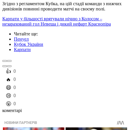
Згідно з регламентом Кубка, на цій стадії команди з нижчих
дивізіонів повинні проводити матчі на своєму полі.
Карпати у більшості врятували нічию з Колосом –
незарахований гол Невеша і дикий нефарт Краснопіра
Читайте ще
:
Пенуел
Кубок України
Карпати
️👍
0
️🔥
0
️😄
0
️😢
0
️🤬
0
коментарі