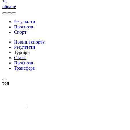
+
1
обране
Результати
Прогнози
Спорт
Новини спорту
Результати
Турніри
Статті
Прогнози
Трансфери
топ