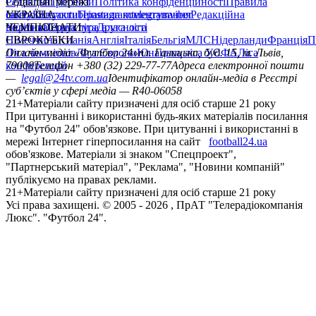
Редакція
Соціальні мережі
Прогнози
Політика конфіденційності
Правила
сайту
facebook
УКРАЇНА
Контакти
x
youtube
Правила коментування
instagram
telegram
viber
Редакційна
політика
Україна
ЧЕМПІОНАТИ
Перша ліга
Структура власності
Друга ліга
Німеччина
ЄВРОКУБКИ
Іспанія
Англія
Італія
Бельгія
МЛС
Нідерланди
Франція
П
Ліга чемпіонів
Онлайн-медіа «Футбол 24»
Ліга Європи
Юнацька ліга УЄФА
пл. Галицька, буд. 15, м. Львів,
Ліга
конференцій
79008
Телефон +380 (32) 229-77-77
Адреса електронної пошти
—
legal@24tv.com.ua
Ідентифікатор онлайн-медіа в Реєстрі
суб’єктів у сфері медіа — R40-06058
21+
Матеріали сайту призначені для осіб старше 21 року
При цитуванні і використанні будь-яких матеріалів посилання
на "Футбол 24" обов'язкове. При цитуванні і використанні в
мережі Інтернет гіперпосилання на сайт
football24.ua
обов'язкове. Матеріали зі знаком "Спецпроект",
"Партнерський матеріал", "Реклама", "Новини компаній"
публікуємо на правах реклами.
21+
Матеріали сайту призначені для осіб старше 21 року
Усi права захищенi. © 2005 -
2026
, ПрАТ "Телерадіокомпанія
Люкс". "Футбол 24".