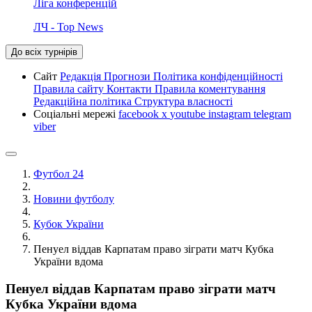
Ліга конференцій
ЛЧ - Top News
До всіх турнірів
Сайт
Редакція
Прогнози
Політика конфіденційності
Правила сайту
Контакти
Правила коментування
Редакційна політика
Структура власності
Соціальні мережі
facebook
x
youtube
instagram
telegram
viber
Футбол 24
Новини футболу
Кубок України
Пенуел віддав Карпатам право зіграти матч Кубка
України вдома
Пенуел віддав Карпатам право зіграти матч
Кубка України вдома