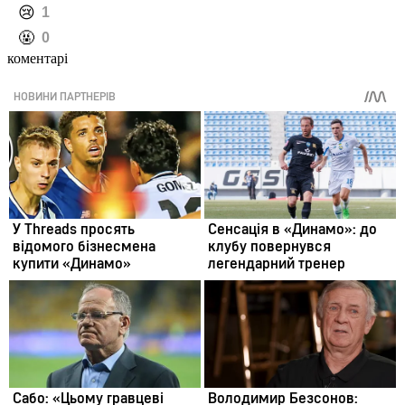
️😢
1
️🤬
0
коментарі