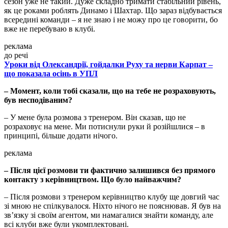
сезон уже не такий. Дуже складно тримати стабільний рівень,
як це роками роблять Динамо і Шахтар. Що зараз відбувається
всередині команди – я не знаю і не можу про це говорити, бо
вже не перебуваю в клубі.
реклама
до речі
Уроки від Олександрії, гойдалки Руху та нерви Карпат –
що показала осінь в УПЛ
– Момент, коли тобі сказали, що на тебе не розраховують,
був несподіваним?
– У мене була розмова з тренером. Він сказав, що не
розраховує на мене. Ми потиснули руки й розійшлися – в
принципі, більше додати нічого.
реклама
– Після цієї розмови ти фактично залишився без прямого
контакту з керівництвом. Що було найважчим?
– Після розмови з тренером керівництво клубу ще довгий час
зі мною не спілкувалося. Ніхто нічого не пояснював. Я був на
зв’язку зі своїм агентом, ми намагалися знайти команду, але
всі клуби вже були укомплектовані.