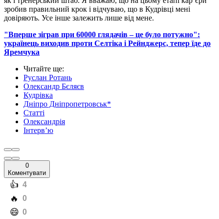
як і тренерський штаб. Я вважаю, що на цьому етапі кар’єри
зробив правильний крок і відчуваю, що в Кудрівці мені
довіряють. Усе інше залежить лише від мене.
"Вперше зіграв при 60000 глядачів – це було потужно":
українець виходив проти Селтіка і Рейнджерс, тепер їде до
Яремчука
Читайте ще
:
Руслан Ротань
Олександр Бєляєв
Кудрівка
Дніпро Дніпропетровськ*
Статті
Олександрія
Інтерв’ю
0
Коментувати
️👍
4
️🔥
0
️😄
0