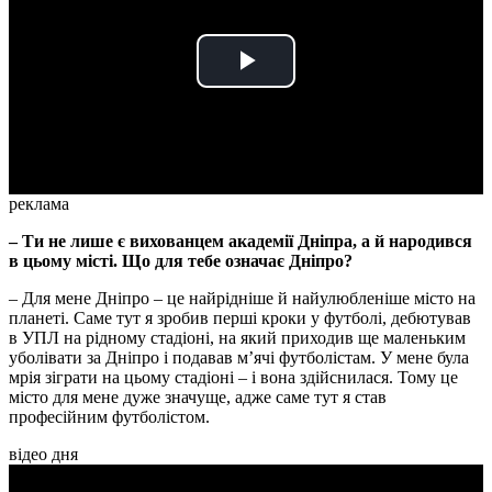
Play
Video
реклама
– Ти не лише є вихованцем академії Дніпра, а й народився
в цьому місті. Що для тебе означає Дніпро?
– Для мене Дніпро – це найрідніше й найулюбленіше місто на
планеті. Саме тут я зробив перші кроки у футболі, дебютував
в УПЛ на рідному стадіоні, на який приходив ще маленьким
уболівати за Дніпро і подавав м’ячі футболістам. У мене була
мрія зіграти на цьому стадіоні – і вона здійснилася. Тому це
місто для мене дуже значуще, адже саме тут я став
професійним футболістом.
відео дня