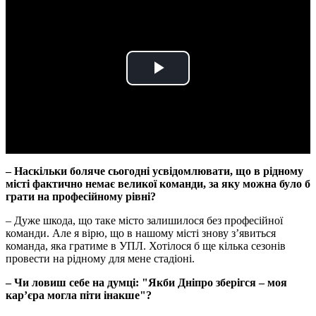
Play
Video
– Наскільки боляче сьогодні усвідомлювати, що в рідному
місті фактично немає великої команди, за яку можна було б
грати на професійному рівні?
– Дуже шкода, що таке місто залишилося без професійної
команди. Але я вірю, що в нашому місті знову з’явиться
команда, яка гратиме в УПЛ. Хотілося б ще кілька сезонів
провести на рідному для мене стадіоні.
– Чи ловиш себе на думці: "Якби Дніпро зберігся – моя
кар’єра могла піти інакше"?