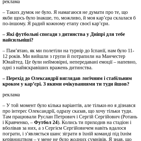
реклама
– Таких думок не було. Я намагаюся не думати про те, що
якби щось було інакше, то, можливо, й моя кар’єра склалася б
по-іншому. Я радий кожному етапу своєї кар’єри.
– Які футбольні спогади з дитинства у Дніпрі для тебе
найсильніші?
– Пам’ятаю, як ми полетіли на турнір до Іспанії, нам було 11-
12 років. Ми вийшли з групи й потрапили на Манчестер
Юнайтед. Це були неймовірні, непередавані емоції – напевно,
одні з найяскравіших вражень дитинства.
– Перехід до Олександрії виглядав логічним і стабільним
кроком у кар’єрі. З якими очікуваннями ти туди йшов?
реклама
– У той момент було кілька варіантів, але тільки-но я дізнався
про інтерес Олександрії, одразу сказав, що хочу тільки туди.
Там працювали Руслан Петрович і Сергій Сергійович (Ротань
і Кравченко, –
Футбол 24
). Колись ти приходив на стадіон і
вболівав за них, а з Сергієм Сергійовичем навіть вдалося
пограти, і з’являється шанс зіграти в їхній команді під їхнім
керівництвом – у мене не було жодних сумнівів. Я знав, що