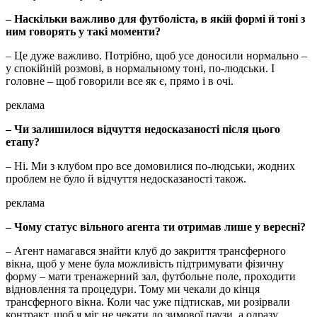
– Наскільки важливо для футболіста, в якій формі й тоні з
ним говорять у такі моменти?
– Це дуже важливо. Потрібно, щоб усе доносили нормально –
у спокійній розмові, в нормальному тоні, по-людськи. І
головне – щоб говорили все як є, прямо і в очі.
реклама
– Чи залишилося відчуття недосказаності після цього
етапу?
– Ні. Ми з клубом про все домовилися по-людськи, жодних
проблем не було й відчуття недосказаності також.
реклама
– Чому статус вільного агента ти отримав лише у вересні?
– Агент намагався знайти клуб до закриття трансферного
вікна, щоб у мене була можливість підтримувати фізичну
форму – мати тренажерний зал, футбольне поле, проходити
відновлення та процедури. Тому ми чекали до кінця
трансферного вікна. Коли час уже підтискав, ми розірвали
контракт, щоб я міг не чекати до зимової паузи, а одразу