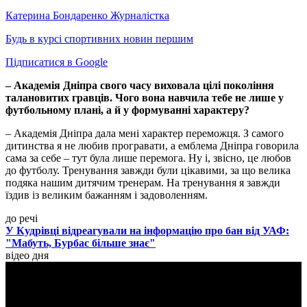
Катерина Бондаренко
Журналістка
Будь в курсі спортивних новин першим
Підписатися в Google
– Академія Дніпра свого часу виховала цілі покоління
талановитих гравців. Чого вона навчила тебе не лише у
футбольному плані, а й у формуванні характеру?
– Академія Дніпра дала мені характер переможця. З самого
дитинства я не любив програвати, а емблема Дніпра говорила
сама за себе – тут була лише перемога. Ну і, звісно, це любов
до футболу. Тренування завжди були цікавими, за що велика
подяка нашим дитячим тренерам. На тренування я завжди
їздив із великим бажанням і задоволенням.
до речі
У Кудрівці відреагували на інформацію про бан від УАФ:
"Мабуть, Бурбас більше знає"
відео дня