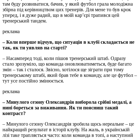
там буду розвиватися, бачив, у який футбол грала молодіжна
збірна під керівництвом цих тренерів. Для мене то був крок
уперед, і я дуже радий, що в моїй кар’єрі трапився цей
тренерський тандем.
реклама
– Коли вперше відчув, що ситуація в клубі складається не
так, як ти уявляв на старті?
– Насамперед тоді, коли пішов тренерський штаб. Одразу
стало зрозуміло, що команда оновлюватиметься, буде багато
змін – так і сталося. Звісно, хотілося ще зіграти при тому
тренерському штабі, який брав тебе в команду, але це футбол –
тут усе постійно змінюється.
реклама
– Минулого сезону Олександрія виборола срібні медалі, а
нині бореться за виживання. Як ти поясниш такий
контраст?
– Минулого сезону Олександрія зробила щось нереальне – це
найкращий результат в історії клубу. На жаль, в українській
лізі таке трапляється часто: коли команда в топі, а наступний