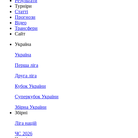
Результати
Турніри
Статті
Прогнози
Відео
Трансфери
Сайт
Україна
Україна
Перша ліга
Друга ліга
Кубок України
Суперкубок України
Збірна України
Збірні
Ліга націй
ЧС 2026