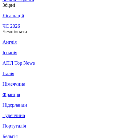
Збірні
Ліга націй
ЧС 2026
Чемпіонати
Англія
Іспанія
АПЛ Top News
Італія
Німеччина
Франція
Нідерланди
Туреччина
Португалія
Бельгія