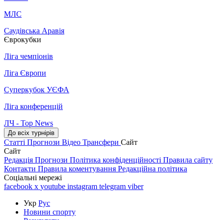
МЛС
Саудівська Аравія
Єврокубки
Ліга чемпіонів
Ліга Європи
Суперкубок УЄФА
Ліга конференцій
ЛЧ - Top News
До всіх турнірів
Статті
Прогнози
Відео
Трансфери
Сайт
Сайт
Редакція
Прогнози
Політика конфіденційності
Правила сайту
Контакти
Правила коментування
Редакційна політика
Соціальні мережі
facebook
x
youtube
instagram
telegram
viber
Укр
Рус
Новини спорту