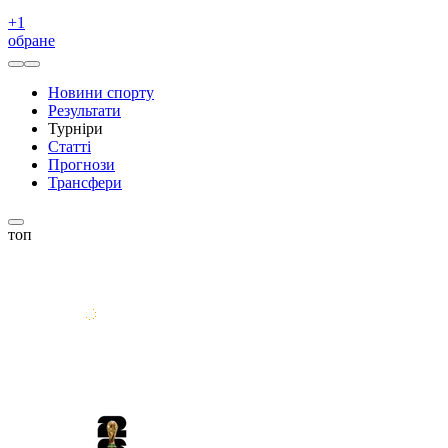
+
1
обране
Новини спорту
Результати
Турніри
Статті
Прогнози
Трансфери
топ