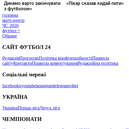
головна
матч-центр
ЧС 2026
футбол +
Обране
САЙТ ФУТБОЛ 24
Редакція
Прогнози
Політика конфіденційності
Правила
сайту
Контакти
Правила коментування
Редакційна політика
Соціальні мережі
facebook
x
youtube
instagram
telegram
viber
УКРАЇНА
Україна
Перша ліга
Друга ліга
ЧЕМПІОНАТИ