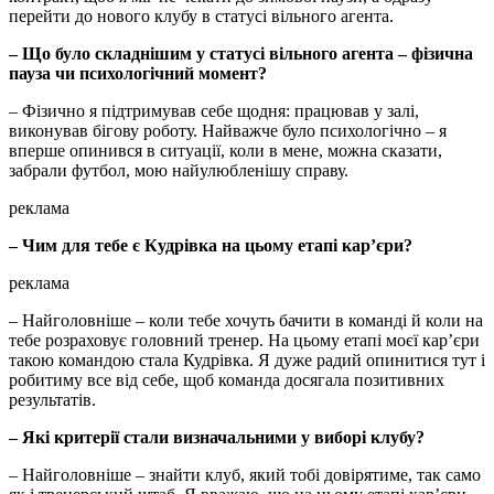
перейти до нового клубу в статусі вільного агента.
– Що було складнішим у статусі вільного агента – фізична
пауза чи психологічний момент?
– Фізично я підтримував себе щодня: працював у залі,
виконував бігову роботу. Найважче було психологічно – я
вперше опинився в ситуації, коли в мене, можна сказати,
забрали футбол, мою найулюбленішу справу.
реклама
– Чим для тебе є Кудрівка на цьому етапі кар’єри?
реклама
– Найголовніше – коли тебе хочуть бачити в команді й коли на
тебе розраховує головний тренер. На цьому етапі моєї кар’єри
такою командою стала Кудрівка. Я дуже радий опинитися тут і
робитиму все від себе, щоб команда досягала позитивних
результатів.
– Які критерії стали визначальними у виборі клубу?
– Найголовніше – знайти клуб, який тобі довірятиме, так само