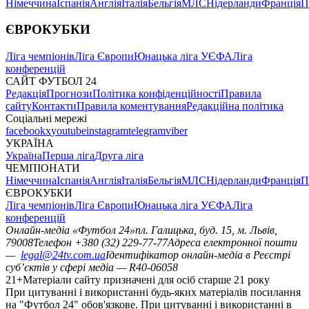
Німеччина
Іспанія
Англія
Італія
Бельгія
МЛС
Нідерланди
Франція
П
ЄВРОКУБКИ
Ліга чемпіонів
Ліга Європи
Юнацька ліга УЄФА
Ліга
конференцій
САЙТ ФУТБОЛ 24
Редакція
Прогнози
Політика конфіденційності
Правила
сайту
Контакти
Правила коментування
Редакційна політика
Соціальні мережі
facebook
x
youtube
instagram
telegram
viber
УКРАЇНА
Україна
Перша ліга
Друга ліга
ЧЕМПІОНАТИ
Німеччина
Іспанія
Англія
Італія
Бельгія
МЛС
Нідерланди
Франція
П
ЄВРОКУБКИ
Ліга чемпіонів
Ліга Європи
Юнацька ліга УЄФА
Ліга
конференцій
Онлайн-медіа «Футбол 24»
пл. Галицька, буд. 15, м. Львів,
79008
Телефон +380 (32) 229-77-77
Адреса електронної пошти
—
legal@24tv.com.ua
Ідентифікатор онлайн-медіа в Реєстрі
суб’єктів у сфері медіа — R40-06058
21+
Матеріали сайту призначені для осіб старше 21 року
При цитуванні і використанні будь-яких матеріалів посилання
на "Футбол 24" обов'язкове. При цитуванні і використанні в