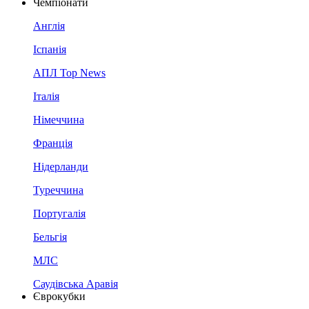
Чемпіонати
Англія
Іспанія
АПЛ Top News
Італія
Німеччина
Франція
Нідерланди
Туреччина
Португалія
Бельгія
МЛС
Саудівська Аравія
Єврокубки