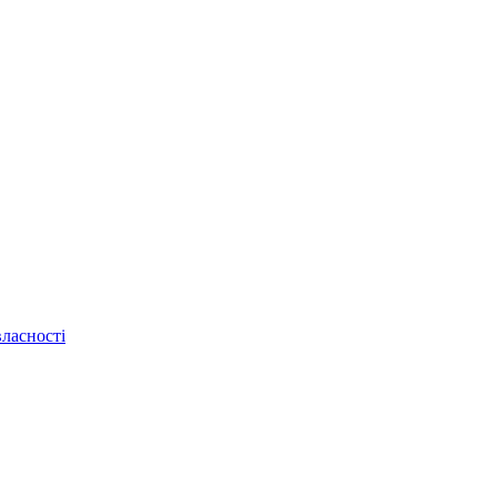
ласності