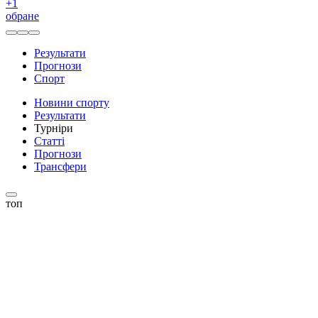
+
1
обране
Результати
Прогнози
Спорт
Новини спорту
Результати
Турніри
Статті
Прогнози
Трансфери
топ