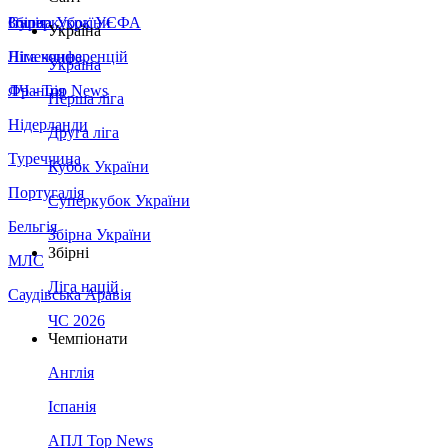
Збірна України
Італія
Суперкубок УЄФА
Україна
Німеччина
Ліга конференцій
Україна
Франція
ЛЧ - Top News
Перша ліга
Нідерланди
Друга ліга
Туреччина
Кубок України
Португалія
Суперкубок України
Бельгія
Збірна України
Збірні
МЛС
Ліга націй
Саудівська Аравія
ЧС 2026
Чемпіонати
Англія
Іспанія
АПЛ Top News