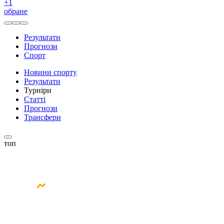
+
1
обране
Результати
Прогнози
Спорт
Новини спорту
Результати
Турніри
Статті
Прогнози
Трансфери
топ