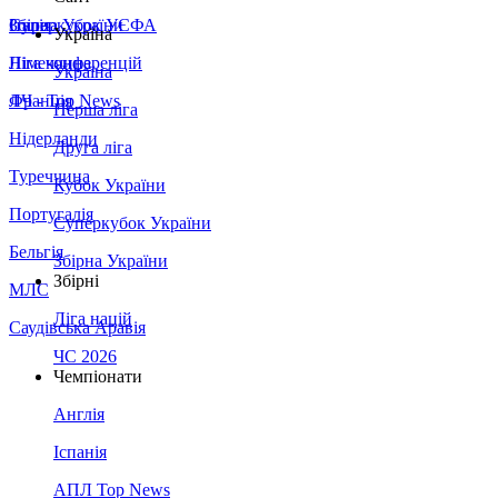
Збірна України
Італія
Суперкубок УЄФА
Україна
Німеччина
Ліга конференцій
Україна
Франція
ЛЧ - Top News
Перша ліга
Нідерланди
Друга ліга
Туреччина
Кубок України
Португалія
Суперкубок України
Бельгія
Збірна України
Збірні
МЛС
Ліга націй
Саудівська Аравія
ЧС 2026
Чемпіонати
Англія
Іспанія
АПЛ Top News