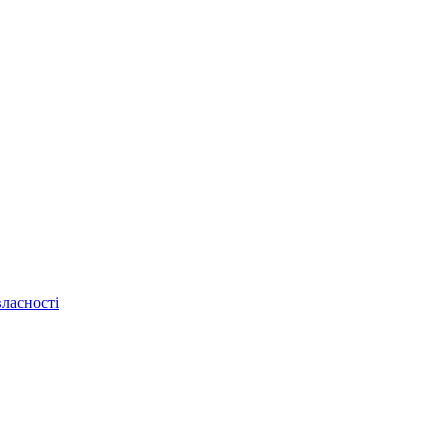
ласності