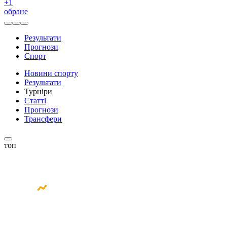
+
1
обране
Результати
Прогнози
Спорт
Новини спорту
Результати
Турніри
Статті
Прогнози
Трансфери
топ