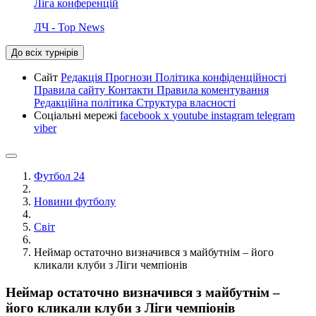
Ліга конференцій
ЛЧ - Top News
До всіх турнірів
Сайт
Редакція
Прогнози
Політика конфіденційності
Правила сайту
Контакти
Правила коментування
Редакційна політика
Структура власності
Соціальні мережі
facebook
x
youtube
instagram
telegram
viber
Футбол 24
Новини футболу
Світ
Неймар остаточно визначився з майбутнім – його
кликали клуби з Ліги чемпіонів
Неймар остаточно визначився з майбутнім –
його кликали клуби з Ліги чемпіонів