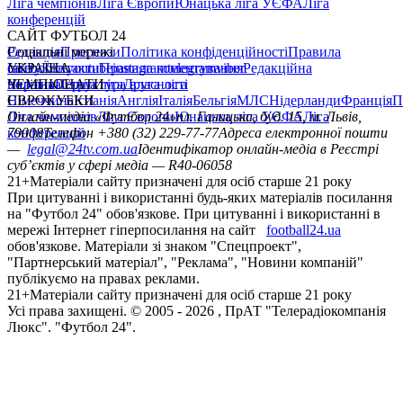
Ліга чемпіонів
Ліга Європи
Юнацька ліга УЄФА
Ліга
конференцій
САЙТ ФУТБОЛ 24
Редакція
Соціальні мережі
Прогнози
Політика конфіденційності
Правила
сайту
facebook
УКРАЇНА
Контакти
x
youtube
Правила коментування
instagram
telegram
viber
Редакційна
політика
Україна
ЧЕМПІОНАТИ
Перша ліга
Структура власності
Друга ліга
Німеччина
ЄВРОКУБКИ
Іспанія
Англія
Італія
Бельгія
МЛС
Нідерланди
Франція
П
Ліга чемпіонів
Онлайн-медіа «Футбол 24»
Ліга Європи
Юнацька ліга УЄФА
пл. Галицька, буд. 15, м. Львів,
Ліга
конференцій
79008
Телефон +380 (32) 229-77-77
Адреса електронної пошти
—
legal@24tv.com.ua
Ідентифікатор онлайн-медіа в Реєстрі
суб’єктів у сфері медіа — R40-06058
21+
Матеріали сайту призначені для осіб старше 21 року
При цитуванні і використанні будь-яких матеріалів посилання
на "Футбол 24" обов'язкове. При цитуванні і використанні в
мережі Інтернет гіперпосилання на сайт
football24.ua
обов'язкове. Матеріали зі знаком "Спецпроект",
"Партнерський матеріал", "Реклама", "Новини компаній"
публікуємо на правах реклами.
21+
Матеріали сайту призначені для осіб старше 21 року
Усi права захищенi. © 2005 -
2026
, ПрАТ "Телерадіокомпанія
Люкс". "Футбол 24".