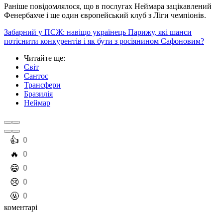
Раніше повідомлялося, що в послугах Неймара зацікавлений
Фенербахче і ще один європейський клуб з Ліги чемпіонів.
Забарний у ПСЖ: навіщо українець Парижу, які шанси
потіснити конкурентів і як бути з росіянином Сафоновим?
Читайте ще
:
Світ
Сантос
Трансфери
Бразилія
Неймар
️👍
0
️🔥
0
️😄
0
️😢
0
️🤬
0
коментарі