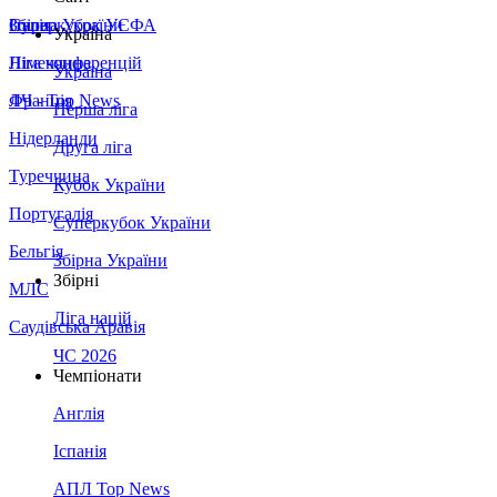
Збірна України
Італія
Суперкубок УЄФА
Україна
Німеччина
Ліга конференцій
Україна
Франція
ЛЧ - Top News
Перша ліга
Нідерланди
Друга ліга
Туреччина
Кубок України
Португалія
Суперкубок України
Бельгія
Збірна України
Збірні
МЛС
Ліга націй
Саудівська Аравія
ЧС 2026
Чемпіонати
Англія
Іспанія
АПЛ Top News