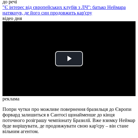
до речі
"Є інтерес від європейських клубів з ЛЧ": батько Неймара
натякнув, де його син продовжить кар'єру
відео дня
Play
Video
реклама
Попри чутки про можливе повернення бразильця до Європи
форвард залишиться в Сантосі щонайменше до кінця
поточного розіграшу чемпіонату Бразилії. Вже взимку Неймар
буде вирішувати, де продовжувати свою кар'єру – він стане
вільним агентом.