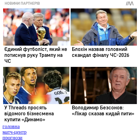
головна
матч-центр
прогнози