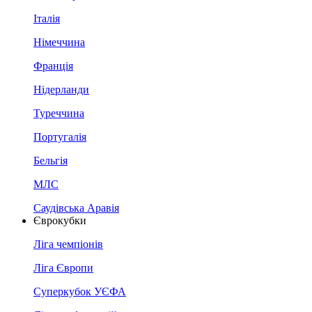
Італія
Німеччина
Франція
Нідерланди
Туреччина
Португалія
Бельгія
МЛС
Саудівська Аравія
Єврокубки
Ліга чемпіонів
Ліга Європи
Суперкубок УЄФА