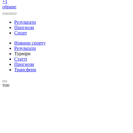
+
1
обране
Результати
Прогнози
Спорт
Новини спорту
Результати
Турніри
Статті
Прогнози
Трансфери
топ