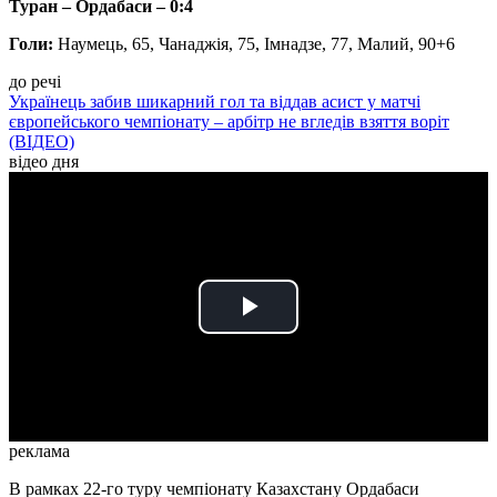
Туран – Ордабаси – 0:4
Голи:
Наумець, 65, Чанаджія, 75, Імнадзе, 77, Малий, 90+6
до речі
Українець забив шикарний гол та віддав асист у матчі
європейського чемпіонату – арбітр не вгледів взяття воріт
(ВІДЕО)
відео дня
Play
Video
реклама
В рамках 22-го туру чемпіонату Казахстану Ордабаси