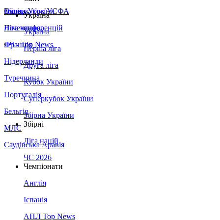
Збірна України
Італія
Суперкубок УЄФА
Україна
Німеччина
Ліга конференцій
Україна
Франція
ЛЧ - Top News
Перша ліга
Нідерланди
Друга ліга
Туреччина
Кубок України
Португалія
Суперкубок України
Бельгія
Збірна України
Збірні
МЛС
Ліга націй
Саудівська Аравія
ЧС 2026
Чемпіонати
Англія
Іспанія
АПЛ Top News