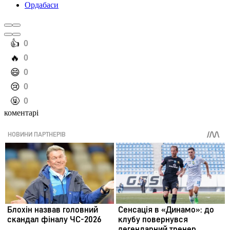
Ордабаси
️👍
0
️🔥
0
️😄
0
️😢
0
️🤬
0
коментарі