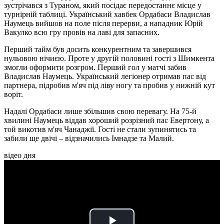
зустрічався з Тураном, який посідає передостаннє місце у
турнірній таблиці. Український хавбек Ордабаси Владислав
Наумець вийшов на поле після перерви, а нападник Юрій
Вакулко всю гру провів на лаві для запасних.
Перший тайм був досить конкурентним та завершився
нульовою нічиєю. Проте у другій половині гості з Шимкента
змогли оформити розгром. Перший гол у матчі забив
Владислав Наумець. Український легіонер отримав пас від
партнера, підробив м'яч під ліву ногу та пробив у нижній кут
воріт.
Надалі Ордабаси лише збільшив свою перевагу. На 75-й
хвилині Наумець віддав хороший розрізний пас Евертону, а
той викотив м'яч Чанаджії. Гості не стали зупинятись та
забили ще двічі – відзначились Імнадзе та Малий.
відео дня