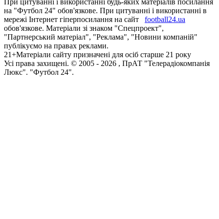
При цитуванні і використанні будь-яких матеріалів посилання
на "Футбол 24" обов'язкове. При цитуванні і використанні в
мережі Інтернет гіперпосилання на сайт
football24.ua
обов'язкове. Матеріали зі знаком "Спецпроект",
"Партнерський матеріал", "Реклама", "Новини компаній"
публікуємо на правах реклами.
21+
Матеріали сайту призначені для осіб старше 21 року
Усi права захищенi. © 2005 -
2026
, ПрАТ "Телерадіокомпанія
Люкс". "Футбол 24".