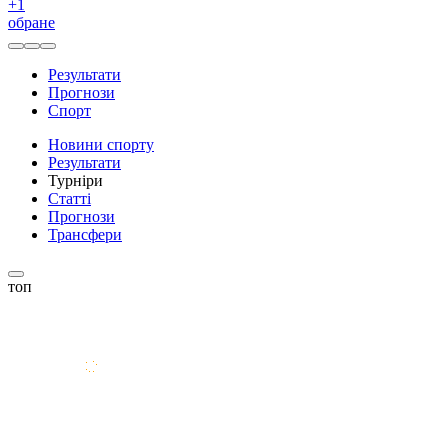
+
1
обране
Результати
Прогнози
Спорт
Новини спорту
Результати
Турніри
Статті
Прогнози
Трансфери
топ