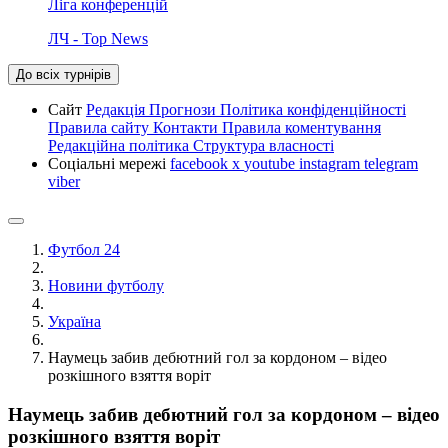
Ліга конференцій
ЛЧ - Top News
До всіх турнірів
Сайт
Редакція
Прогнози
Політика конфіденційності
Правила сайту
Контакти
Правила коментування
Редакційна політика
Структура власності
Соціальні мережі
facebook
x
youtube
instagram
telegram
viber
Футбол 24
Новини футболу
Україна
Наумець забив дебютний гол за кордоном – відео
розкішного взяття воріт
Наумець забив дебютний гол за кордоном – відео
розкішного взяття воріт