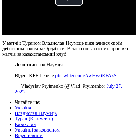
Play
Video
У матчі з Тураном Владислав Наумець відзначився своїм
дебютним голом за Ордабаси. Всього півзахисник провів 6
матчів за казахстанський клуб.
Дебютний гол Наумця
Відео: KFF League
pic.twitter.com/AwHw0RFAzS
— Vladyslav Pryimenko (@Vlad_Pryimenko)
July 27,
2025
Читайте ще
:
Україна
Владислав Наумець
Туран (Казахстан)
Казахстан
Українці за кордоном
Відеоновини