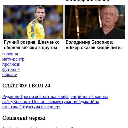
головна
матч-центр
прогнози
футбол +
Обране
САЙТ ФУТБОЛ 24
Редакція
Прогнози
Політика конфіденційності
Правила
сайту
Контакти
Правила коментування
Редакційна
політика
Структура власності
Соціальні мережі