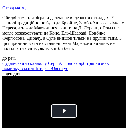
Огляд матчу
Обидві команди зіграли далеко не в ідеальних складах. У
Наполі традиційно не було де Брюйне, Замбо-Ангісса, Лукаку,
Нереса, а також Мактомінея і капітана Ді Лоренцо. Рома не
могла розраховувати на Коне, Ель-Шаараві, Довбика,
Фергюсона, Дибалу, а Суле вийшов тільки на другий тайм. З
цієї причини матч на стадіоні імені Марадони вийшов не
настільки якісним, яким міг би бути.
до речі
Суддівський скандал у Серії А: голова арбітрів визнав
помилку в матчі Інтер – Ювентус
відео дня
Play