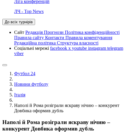
Ліга конференцій
ЛЧ - Top News
До всіх турнірів
Сайт
Редакція
Прогнози
Політика конфіденційності
Правила сайту
Контакти
Правила коментування
Редакційна політика
Структура власності
Соціальні мережі
facebook
x
youtube
instagram
telegram
viber
Футбол 24
Новини футболу
Італія
Наполі й Рома розіграли яскраву нічию – конкурент
Довбика оформив дубль
Наполі й Рома розіграли яскраву нічию –
конкурент Довбика оформив дубль