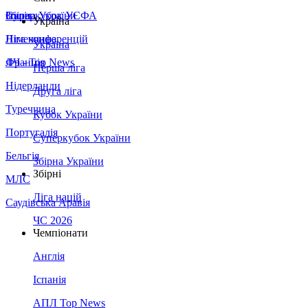
Збірна України
Італія
Суперкубок УЄФА
Україна
Німеччина
Ліга конференцій
Україна
Франція
ЛЧ - Top News
Перша ліга
Нідерланди
Друга ліга
Туреччина
Кубок України
Португалія
Суперкубок України
Бельгія
Збірна України
Збірні
МЛС
Ліга націй
Саудівська Аравія
ЧС 2026
Чемпіонати
Англія
Іспанія
АПЛ Top News