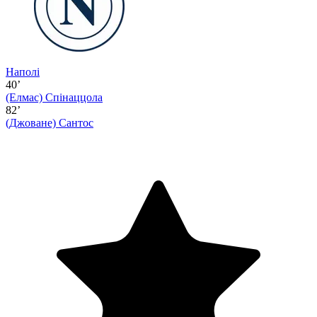
Наполі
40’
(Елмас)
Спінаццола
82’
(Джоване)
Сантос