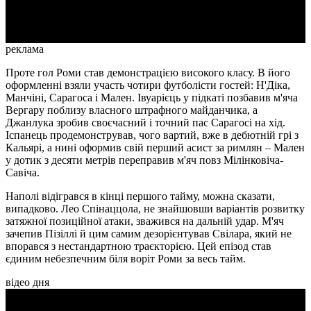
Video
реклама
Проте гол Роми став демонстрацією високого класу. В його
оформленні взяли участь чотири футболісти гостей: Н'Діка,
Манчіні, Сарагоса і Мален. Івуарієць у підкаті позбавив м'яча
Вергару поблизу власного штрафного майданчика, а
Джанлука зробив своєчасний і точний пас Сарагосі на хід.
Іспанець продемонстрував, чого вартий, вже в дебютній грі з
Кальярі, а нині оформив свій перший асист за римлян – Мален
у дотик з десяти метрів переправив м'яч повз Мілінковіча-
Савіча.
Наполі відігрався в кінці першого тайму, можна сказати,
випадково. Лео Спінаццола, не знайшовши варіантів розвитку
затяжної позиційної атаки, зважився на дальній удар. М'яч
зачепив Пізіллі й цим самим дезорієнтував Свілара, який не
впорався з нестандартною траєкторією. Цей епізод став
єдиним небезпечним біля воріт Роми за весь тайм.
відео дня