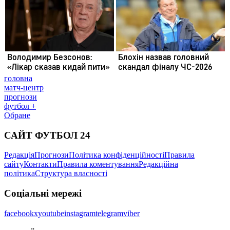
головна
матч-центр
прогнози
футбол +
Обране
САЙТ ФУТБОЛ 24
Редакція
Прогнози
Політика конфіденційності
Правила
сайту
Контакти
Правила коментування
Редакційна
політика
Структура власності
Соціальні мережі
facebook
x
youtube
instagram
telegram
viber