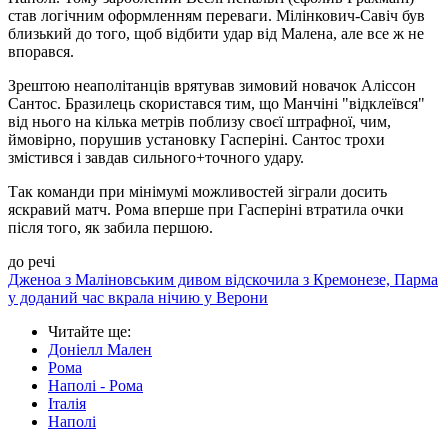
став логічним оформленням переваги. Мілінкович-Савіч був
близький до того, щоб відбити удар від Малена, але все ж не
впорався.
Зрештою неаполітанців врятував зимовий новачок Аліссон
Сантос. Бразилець скористався тим, що Манчіні "відклеївся"
від нього на кілька метрів поблизу своєї штрафної, чим,
ймовірно, порушив установку Гасперіні. Сантос трохи
змістився і завдав сильного+точного удару.
Так команди при мінімумі можливостей зіграли досить
яскравий матч. Рома вперше при Гасперіні втратила очки
після того, як забила першою.
до речі
Дженоа з Маліновським дивом відскочила з Кремонезе, Парма
у доданий час вкрала нічию у Верони
Читайте ще
:
Доніелл Мален
Рома
Наполі - Рома
Італія
Наполі