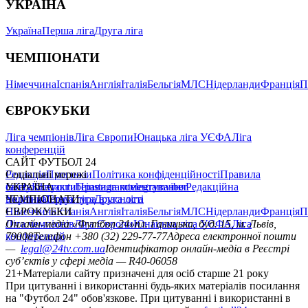
УКРАЇНА
Україна
Перша ліга
Друга ліга
ЧЕМПІОНАТИ
Німеччина
Іспанія
Англія
Італія
Бельгія
МЛС
Нідерланди
Франція
П
ЄВРОКУБКИ
Ліга чемпіонів
Ліга Європи
Юнацька ліга УЄФА
Ліга
конференцій
САЙТ ФУТБОЛ 24
Редакція
Соціальні мережі
Прогнози
Політика конфіденційності
Правила
сайту
facebook
УКРАЇНА
Контакти
x
youtube
Правила коментування
instagram
telegram
viber
Редакційна
політика
Україна
ЧЕМПІОНАТИ
Перша ліга
Структура власності
Друга ліга
Німеччина
ЄВРОКУБКИ
Іспанія
Англія
Італія
Бельгія
МЛС
Нідерланди
Франція
П
Ліга чемпіонів
Онлайн-медіа «Футбол 24»
Ліга Європи
Юнацька ліга УЄФА
пл. Галицька, буд. 15, м. Львів,
Ліга
конференцій
79008
Телефон +380 (32) 229-77-77
Адреса електронної пошти
—
legal@24tv.com.ua
Ідентифікатор онлайн-медіа в Реєстрі
суб’єктів у сфері медіа — R40-06058
21+
Матеріали сайту призначені для осіб старше 21 року
При цитуванні і використанні будь-яких матеріалів посилання
на "Футбол 24" обов'язкове. При цитуванні і використанні в