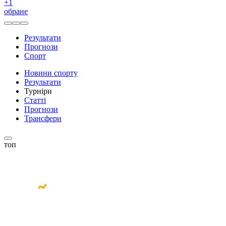
+
1
обране
Результати
Прогнози
Спорт
Новини спорту
Результати
Турніри
Статті
Прогнози
Трансфери
топ