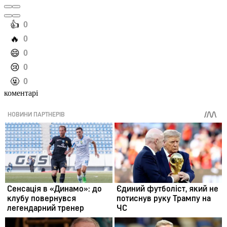
️👍
0
️🔥
0
️😄
0
️😢
0
️🤬
0
коментарі