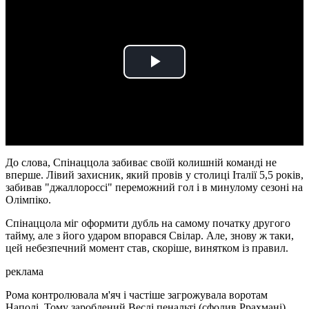
Play
Video
До слова, Спінаццола забиває своїй колишній команді не
вперше. Лівий захисник, який провів у столиці Італії 5,5 років,
забивав "джаллороссі" переможний гол і в минулому сезоні на
Олімпіко.
Спінаццола міг оформити дубль на самому початку другого
тайму, але з його ударом впорався Свілар. Але, знову ж таки,
цей небезпечний момент став, скоріше, винятком із правил.
реклама
Рома контролювала м'яч і частіше загрожувала воротам
Наполі. Тому зароблений Веслі пенальті (сфолив Ррахмані)