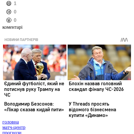
️😄
1
️😢
0
️🤬
0
коментарі
головна
матч-центр
прогнози