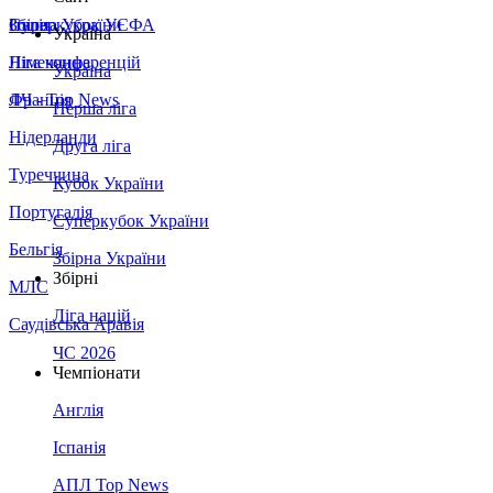
Збірна України
Італія
Суперкубок УЄФА
Україна
Німеччина
Ліга конференцій
Україна
Франція
ЛЧ - Top News
Перша ліга
Нідерланди
Друга ліга
Туреччина
Кубок України
Португалія
Суперкубок України
Бельгія
Збірна України
Збірні
МЛС
Ліга націй
Саудівська Аравія
ЧС 2026
Чемпіонати
Англія
Іспанія
АПЛ Top News