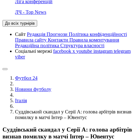
Ліга конференцій
ЛЧ - Top News
До всіх турнірів
Сайт
Редакція
Прогнози
Політика конфіденційності
Правила сайту
Контакти
Правила коментування
Редакційна політика
Структура власності
Соціальні мережі
facebook
x
youtube
instagram
telegram
viber
Футбол 24
Новини футболу
Італія
Суддівський скандал у Серії А: голова арбітрів визнав
помилку в матчі Інтер – Ювентус
Суддівський скандал у Серії А: голова арбітрів
визнав помилку в матчі Інтер – Ювентус