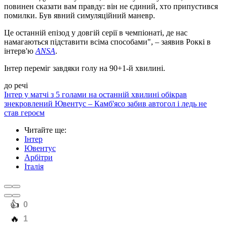
повинен сказати вам правду: він не єдиний, хто припустився
помилки. Був явний симуляційний маневр.
Це останній епізод у довгій серії в чемпіонаті, де нас
намагаються підставити всіма способами", – заявив Роккі в
інтерв'ю
ANSA
.
Інтер переміг завдяки голу на 90+1-й хвилині.
до речі
Інтер у матчі з 5 голами на останній хвилині обікрав
знекровлений Ювентус – Камб'ясо забив автогол і ледь не
став героєм
Читайте ще
:
Інтер
Ювентус
Арбітри
Італія
️👍
0
️🔥
1