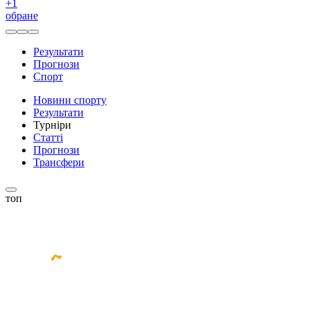
+
1
обране
Результати
Прогнози
Спорт
Новини спорту
Результати
Турніри
Статті
Прогнози
Трансфери
топ