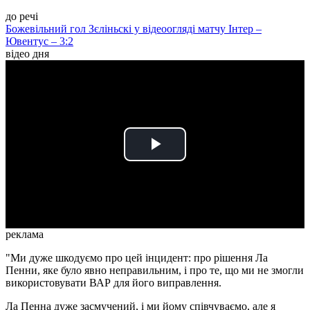
до речі
Божевільний гол Зєліньскі у відеоогляді матчу Інтер –
Ювентус – 3:2
відео дня
Play
Video
реклама
"Ми дуже шкодуємо про цей інцидент: про рішення Ла
Пенни, яке було явно неправильним, і про те, що ми не змогли
використовувати ВАР для його виправлення.
Ла Пенна дуже засмучений, і ми йому співчуваємо, але я