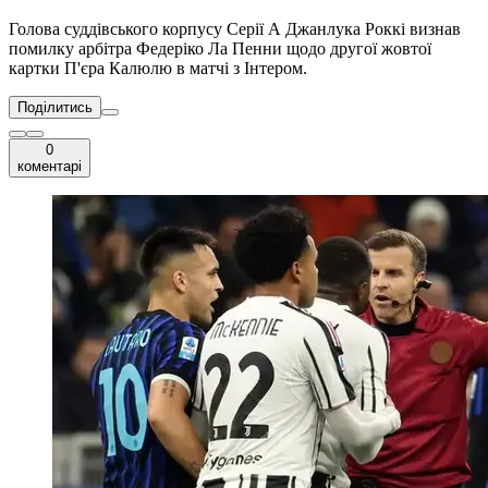
Голова суддівського корпусу Серії А Джанлука Роккі визнав
помилку арбітра Федеріко Ла Пенни щодо другої жовтої
картки П'єра Калюлю в матчі з Інтером.
Поділитись
0
коментарі