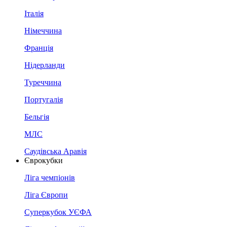
Італія
Німеччина
Франція
Нідерланди
Туреччина
Португалія
Бельгія
МЛС
Саудівська Аравія
Єврокубки
Ліга чемпіонів
Ліга Європи
Суперкубок УЄФА