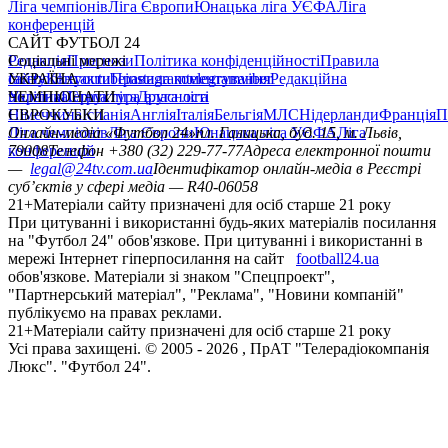
Ліга чемпіонів
Ліга Європи
Юнацька ліга УЄФА
Ліга
конференцій
САЙТ ФУТБОЛ 24
Редакція
Соціальні мережі
Прогнози
Політика конфіденційності
Правила
сайту
facebook
УКРАЇНА
Контакти
x
youtube
Правила коментування
instagram
telegram
viber
Редакційна
політика
Україна
ЧЕМПІОНАТИ
Перша ліга
Структура власності
Друга ліга
Німеччина
ЄВРОКУБКИ
Іспанія
Англія
Італія
Бельгія
МЛС
Нідерланди
Франція
П
Ліга чемпіонів
Онлайн-медіа «Футбол 24»
Ліга Європи
Юнацька ліга УЄФА
пл. Галицька, буд. 15, м. Львів,
Ліга
конференцій
79008
Телефон +380 (32) 229-77-77
Адреса електронної пошти
—
legal@24tv.com.ua
Ідентифікатор онлайн-медіа в Реєстрі
суб’єктів у сфері медіа — R40-06058
21+
Матеріали сайту призначені для осіб старше 21 року
При цитуванні і використанні будь-яких матеріалів посилання
на "Футбол 24" обов'язкове. При цитуванні і використанні в
мережі Інтернет гіперпосилання на сайт
football24.ua
обов'язкове. Матеріали зі знаком "Спецпроект",
"Партнерський матеріал", "Реклама", "Новини компаній"
публікуємо на правах реклами.
21+
Матеріали сайту призначені для осіб старше 21 року
Усi права захищенi. © 2005 -
2026
, ПрАТ "Телерадіокомпанія
Люкс". "Футбол 24".