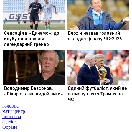
головна
матч-центр
прогнози
футбол +
Обране