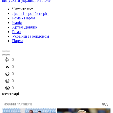
випускати українця на поле
Читайте ще
:
Джан П'єро Гасперіні
Рома - Парма
Італія
Артем Довбик
Рома
Українці за кордоном
Парма
️👍
0
️🔥
0
️😄
0
️😢
0
️🤬
0
коментарі