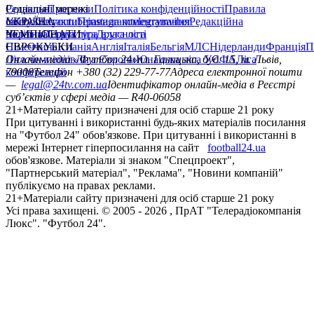
Редакція
Соціальні мережі
Прогнози
Політика конфіденційності
Правила
сайту
facebook
УКРАЇНА
Контакти
x
youtube
Правила коментування
instagram
telegram
viber
Редакційна
політика
Україна
ЧЕМПІОНАТИ
Перша ліга
Структура власності
Друга ліга
Німеччина
ЄВРОКУБКИ
Іспанія
Англія
Італія
Бельгія
МЛС
Нідерланди
Франція
П
Ліга чемпіонів
Онлайн-медіа «Футбол 24»
Ліга Європи
Юнацька ліга УЄФА
пл. Галицька, буд. 15, м. Львів,
Ліга
конференцій
79008
Телефон +380 (32) 229-77-77
Адреса електронної пошти
—
legal@24tv.com.ua
Ідентифікатор онлайн-медіа в Реєстрі
суб’єктів у сфері медіа — R40-06058
21+
Матеріали сайту призначені для осіб старше 21 року
При цитуванні і використанні будь-яких матеріалів посилання
на "Футбол 24" обов'язкове. При цитуванні і використанні в
мережі Інтернет гіперпосилання на сайт
football24.ua
обов'язкове. Матеріали зі знаком "Спецпроект",
"Партнерський матеріал", "Реклама", "Новини компаній"
публікуємо на правах реклами.
21+
Матеріали сайту призначені для осіб старше 21 року
Усi права захищенi. © 2005 -
2026
, ПрАТ "Телерадіокомпанія
Люкс". "Футбол 24".