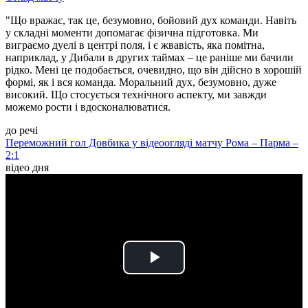
"Що вражає, так це, безумовно, бойовий дух команди. Навіть
у складні моменти допомагає фізична підготовка. Ми
виграємо дуелі в центрі поля, і є жвавість, яка помітна,
наприклад, у Дибали в других таймах – це раніше ми бачили
рідко. Мені це подобається, очевидно, що він дійсно в хорошій
формі, як і вся команда. Моральний дух, безумовно, дуже
високий. Що стосується технічного аспекту, ми завжди
можемо рости і вдосконалюватися.
до речі
Переможний гол Довбика у відеоогляді матчу Рома – Парма –
2:1
відео дня
Play
Video