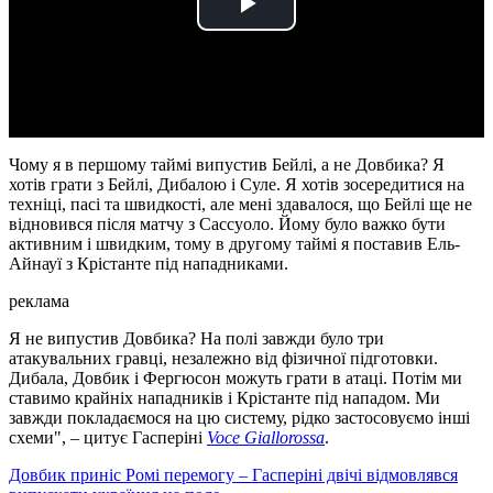
Play
Video
Чому я в першому таймі випустив Бейлі, а не Довбика? Я
хотів грати з Бейлі, Дибалою і Суле. Я хотів зосередитися на
техніці, пасі та швидкості, але мені здавалося, що Бейлі ще не
відновився після матчу з Сассуоло. Йому було важко бути
активним і швидким, тому в другому таймі я поставив Ель-
Айнауї з Крістанте під нападниками.
реклама
Я не випустив Довбика? На полі завжди було три
атакувальних гравці, незалежно від фізичної підготовки.
Дибала, Довбик і Фергюсон можуть грати в атаці. Потім ми
ставимо крайніх нападників і Крістанте під нападом. Ми
завжди покладаємося на цю систему, рідко застосовуємо інші
схеми", – цитує Гасперіні
Voce Giallorossa
.
Довбик приніс Ромі перемогу – Гасперіні двічі відмовлявся