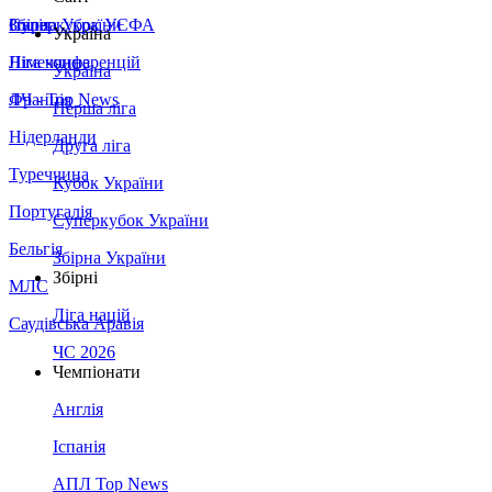
Збірна України
Італія
Суперкубок УЄФА
Україна
Німеччина
Ліга конференцій
Україна
Франція
ЛЧ - Top News
Перша ліга
Нідерланди
Друга ліга
Туреччина
Кубок України
Португалія
Суперкубок України
Бельгія
Збірна України
Збірні
МЛС
Ліга націй
Саудівська Аравія
ЧС 2026
Чемпіонати
Англія
Іспанія
АПЛ Top News