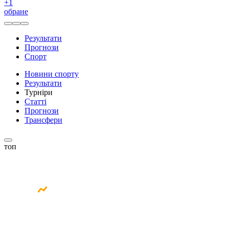
+
1
обране
Результати
Прогнози
Спорт
Новини спорту
Результати
Турніри
Статті
Прогнози
Трансфери
топ