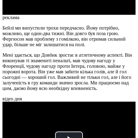
реклама
Бейлі ми випустили трохи передчасно. Йому потрібно,
можливо, ще один-два тижні. Він довго був поза грою.
Фергюсон мав проблему з гомілкою, він отримав сильний
удар, більше не міг залишатися на полі.
Мені здається, що Довбик зростає в атлетичному аспекті. Він
виконував ті знамениті пенальті, мав чудову нагоду у
Флоренції, чудову нагоду проти Інтера, головою, майже у
порожні ворота. Він уже мав забити кілька голів, але й гол
сьогодні — хороший гол. Важливий не тільки гол, але і його
залученість в гру команди значно зросла. Ми працюємо над
цим, даємо йому всю необхідну впевненість.
відео дня