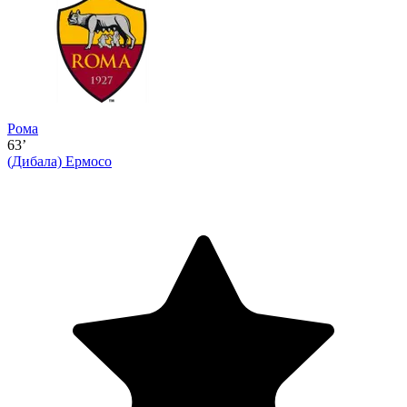
Рома
63’
(Дибала)
Ермосо