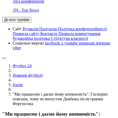
Ліга конференцій
ЛЧ - Top News
До всіх турнірів
Сайт
Редакція
Прогнози
Політика конфіденційності
Правила сайту
Контакти
Правила коментування
Редакційна політика
Структура власності
Соціальні мережі
facebook
x
youtube
instagram
telegram
viber
Футбол 24
Новини футболу
Італія
"Ми працюємо і даємо йому впевненість": Гасперіні
пояснив, чому не випустив Довбика після травми
Фергюсона
"Ми працюємо і даємо йому впевненість":