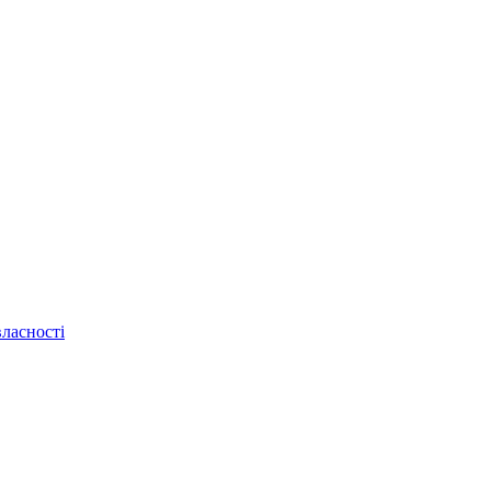
ласності