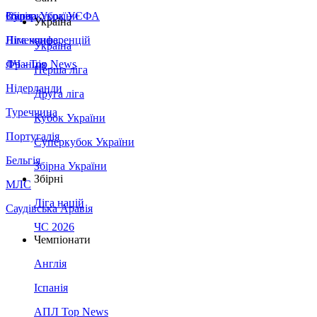
Збірна України
Італія
Суперкубок УЄФА
Україна
Німеччина
Ліга конференцій
Україна
Франція
ЛЧ - Top News
Перша ліга
Нідерланди
Друга ліга
Туреччина
Кубок України
Португалія
Суперкубок України
Бельгія
Збірна України
Збірні
МЛС
Ліга націй
Саудівська Аравія
ЧС 2026
Чемпіонати
Англія
Іспанія
АПЛ Top News