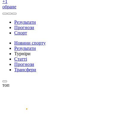
+
1
обране
Результати
Прогнози
Спорт
Новини спорту
Результати
Турніри
Статті
Прогнози
Трансфери
топ