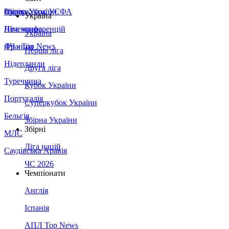
Збірна України
Італія
Суперкубок УЄФА
Україна
Німеччина
Ліга конференцій
Україна
Франція
ЛЧ - Top News
Перша ліга
Нідерланди
Друга ліга
Туреччина
Кубок України
Португалія
Суперкубок України
Бельгія
Збірна України
Збірні
МЛС
Ліга націй
Саудівська Аравія
ЧС 2026
Чемпіонати
Англія
Іспанія
АПЛ Top News