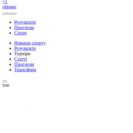
+
1
обране
Результати
Прогнози
Спорт
Новини спорту
Результати
Турніри
Статті
Прогнози
Трансфери
топ