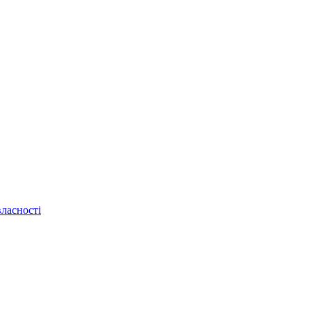
ласності