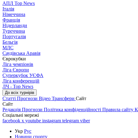
АПЛ Top News
Італія
Німеччина
Франція
Нідерланди
Туреччина
Португалія
Бельгія
МЛС
Саудівська Аравія
Єврокубки
Ліга чемпіонів
Ліга Європи
Суперкубок УЄФА
Ліга конференцій
ЛЧ - Top News
До всіх турнірів
Статті
Прогнози
Відео
Трансфери
Сайт
Сайт
Редакція
Прогнози
Політика конфіденційності
Правила сайту
К
Соціальні мережі
facebook
x
youtube
instagram
telegram
viber
Укр
Рус
Новини спорту