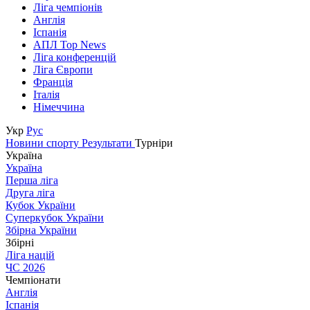
Ліга чемпіонів
Англія
Іспанія
АПЛ Top News
Ліга конференцій
Ліга Європи
Франція
Італія
Німеччина
Укр
Рус
Новини спорту
Результати
Турніри
Україна
Україна
Перша ліга
Друга ліга
Кубок України
Суперкубок України
Збірна України
Збірні
Ліга націй
ЧС 2026
Чемпіонати
Англія
Іспанія