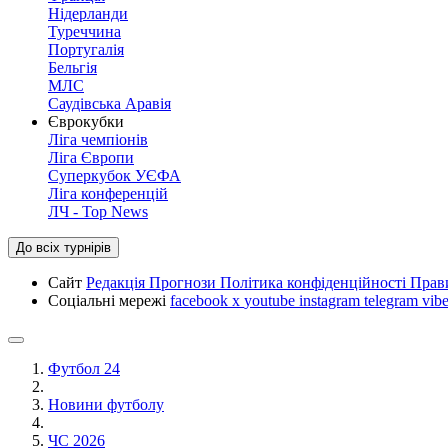
Нідерланди
Туреччина
Португалія
Бельгія
МЛС
Саудівська Аравія
Єврокубки
Ліга чемпіонів
Ліга Європи
Суперкубок УЄФА
Ліга конференцій
ЛЧ - Top News
До всіх турнірів
Сайт
Редакція
Прогнози
Політика конфіденційності
Прав
Соціальні мережі
facebook
x
youtube
instagram
telegram
vibe
Футбол 24
Новини футболу
ЧС 2026