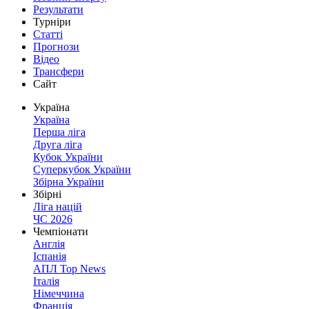
Результати
Турніри
Статті
Прогнози
Відео
Трансфери
Сайт
Україна
Україна
Перша ліга
Друга ліга
Кубок України
Суперкубок України
Збірна України
Збірні
Ліга націй
ЧС 2026
Чемпіонати
Англія
Іспанія
АПЛ Top News
Італія
Німеччина
Франція