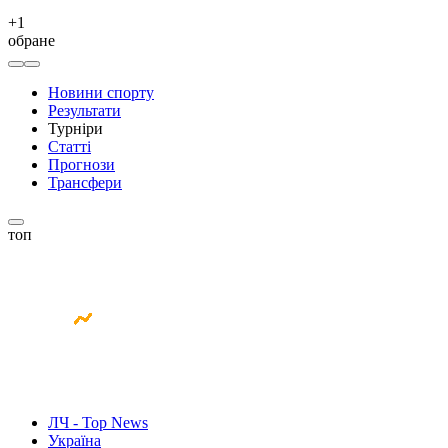
+
1
обране
Новини спорту
Результати
Турніри
Статті
Прогнози
Трансфери
топ
ЛЧ - Top News
Україна