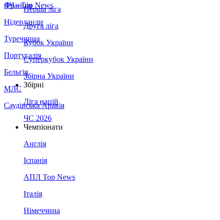
Франція
ЛЧ - Top News
Перша ліга
Нідерланди
Друга ліга
Туреччина
Кубок України
Португалія
Суперкубок України
Бельгія
Збірна України
Збірні
МЛС
Ліга націй
Саудівська Аравія
ЧС 2026
Чемпіонати
Англія
Іспанія
АПЛ Top News
Італія
Німеччина