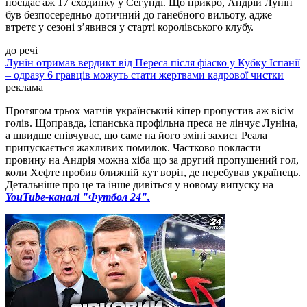
посідає аж 17 сходинку у Сегунді. Що прикро, Андрій Лунін
був безпосередньо дотичний до ганебного вильоту, адже
втретє у сезоні з’явився у старті королівського клубу.
до речі
Лунін отримав вердикт від Переса після фіаско у Кубку Іспанії
– одразу 6 гравців можуть стати жертвами кадрової чистки
реклама
Протягом трьох матчів український кіпер пропустив аж вісім
голів. Щоправда, іспанська профільна преса не лінчує Луніна,
а швидше співчуває, що саме на його зміні захист Реала
припускається жахливих помилок. Частково покласти
провину на Андрія можна хіба що за другий пропущений гол,
коли Хефте пробив ближній кут воріт, де перебував українець.
Детальніше про це та інше дивіться у новому випуску на
YouTube-каналі "Футбол 24".