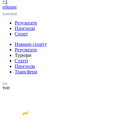
+
1
обране
Результати
Прогнози
Спорт
Новини спорту
Результати
Турніри
Статті
Прогнози
Трансфери
топ