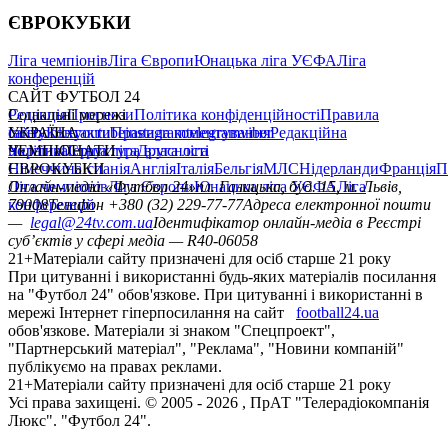
ЄВРОКУБКИ
Ліга чемпіонів
Ліга Європи
Юнацька ліга УЄФА
Ліга
конференцій
САЙТ ФУТБОЛ 24
Редакція
Соціальні мережі
Прогнози
Політика конфіденційності
Правила
сайту
facebook
УКРАЇНА
Контакти
x
youtube
Правила коментування
instagram
telegram
viber
Редакційна
політика
Україна
ЧЕМПІОНАТИ
Перша ліга
Структура власності
Друга ліга
Німеччина
ЄВРОКУБКИ
Іспанія
Англія
Італія
Бельгія
МЛС
Нідерланди
Франція
П
Ліга чемпіонів
Онлайн-медіа «Футбол 24»
Ліга Європи
Юнацька ліга УЄФА
пл. Галицька, буд. 15, м. Львів,
Ліга
конференцій
79008
Телефон +380 (32) 229-77-77
Адреса електронної пошти
—
legal@24tv.com.ua
Ідентифікатор онлайн-медіа в Реєстрі
суб’єктів у сфері медіа — R40-06058
21+
Матеріали сайту призначені для осіб старше 21 року
При цитуванні і використанні будь-яких матеріалів посилання
на "Футбол 24" обов'язкове. При цитуванні і використанні в
мережі Інтернет гіперпосилання на сайт
football24.ua
обов'язкове. Матеріали зі знаком "Спецпроект",
"Партнерський матеріал", "Реклама", "Новини компаній"
публікуємо на правах реклами.
21+
Матеріали сайту призначені для осіб старше 21 року
Усi права захищенi. © 2005 -
2026
, ПрАТ "Телерадіокомпанія
Люкс". "Футбол 24".