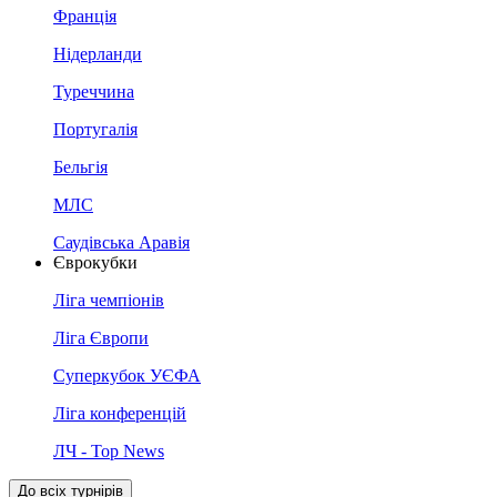
Франція
Нідерланди
Туреччина
Португалія
Бельгія
МЛС
Саудівська Аравія
Єврокубки
Ліга чемпіонів
Ліга Європи
Суперкубок УЄФА
Ліга конференцій
ЛЧ - Top News
До всіх турнірів