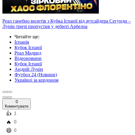
Реал ганебно вилетів з Кубка Іспанії від аутсайдера Сегунди –
Лунін тричі пропустив у дебюті Арбелоа
Читайте ще
:
Іспанія
Кубок Іспанії
Реал Мадрид
Відеоновини
Кубок Іспанії
Андрій Лунін
Футбол 24 (Новини)
Українці за кордоном
0
Коментувати
️👍
1
️🔥
0
️😄
0