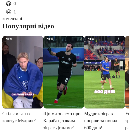
️😢
0
️🤬
1
коментарі