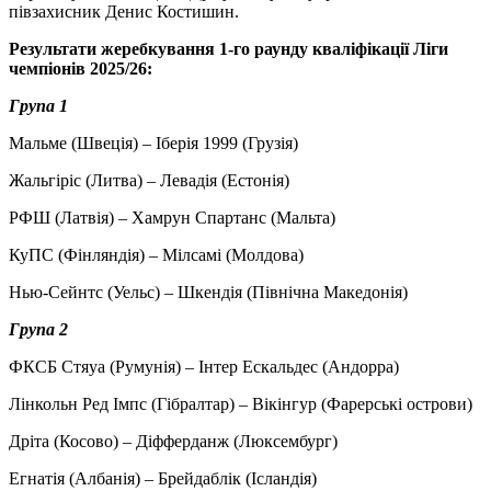
півзахисник Денис Костишин.
Результати жеребкування 1-го раунду кваліфікації Ліги
чемпіонів 2025/26:
Група 1
Мальме (Швеція) – Іберія 1999 (Грузія)
Жальгіріс (Литва) – Левадія (Естонія)
РФШ (Латвія) – Хамрун Спартанс (Мальта)
КуПС (Фінляндія) – Мілсамі (Молдова)
Нью-Сейнтс (Уельс) – Шкендія (Північна Македонія)
Група 2
ФКСБ Стяуа (Румунія) – Інтер Ескальдес (Андорра)
Лінкольн Ред Імпс (Гібралтар) – Вікінгур (Фарерські острови)
Дріта (Косово) – Діфферданж (Люксембург)
Егнатія (Албанія) – Брейдаблік (Ісландія)