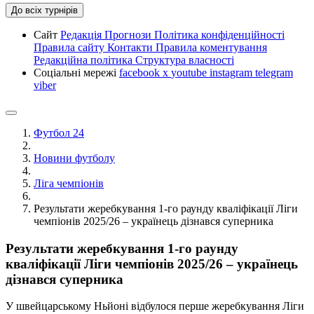
До всіх турнірів
Сайт
Редакція
Прогнози
Політика конфіденційності
Правила сайту
Контакти
Правила коментування
Редакційна політика
Структура власності
Соціальні мережі
facebook
x
youtube
instagram
telegram
viber
Футбол 24
Новини футболу
Ліга чемпіонів
Результати жеребкування 1-го раунду кваліфікації Ліги
чемпіонів 2025/26 – українець дізнався суперника
Результати жеребкування 1-го раунду
кваліфікації Ліги чемпіонів 2025/26 – українець
дізнався суперника
У швейцарському Ньйоні відбулося перше жеребкування Ліги