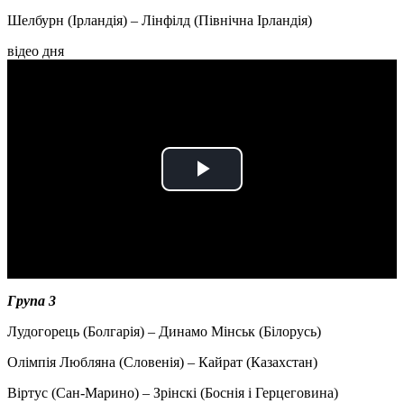
Шелбурн (Ірландія) – Лінфілд (Північна Ірландія)
відео дня
Play
Video
Група 3
Лудогорець (Болгарія) – Динамо Мінськ (Білорусь)
Олімпія Любляна (Словенія) – Кайрат (Казахстан)
Віртус (Сан-Марино) – Зрінскі (Боснія і Герцеговина)