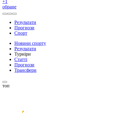
+
1
обране
Результати
Прогнози
Спорт
Новини спорту
Результати
Турніри
Статті
Прогнози
Трансфери
топ