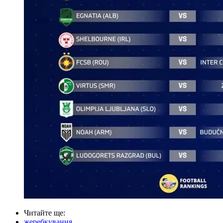
Читайте ще
:
жеребкування