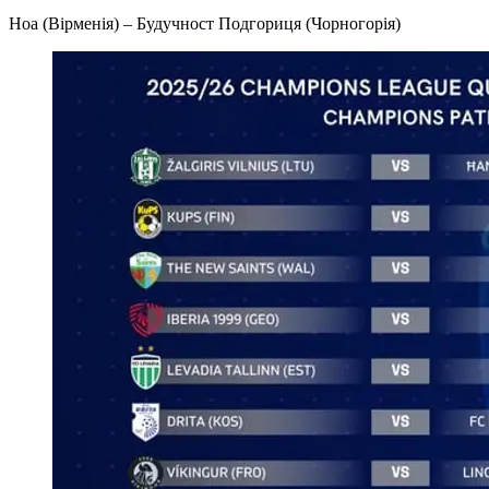
Ноа (Вірменія) – Будучност Подгориця (Чорногорія)