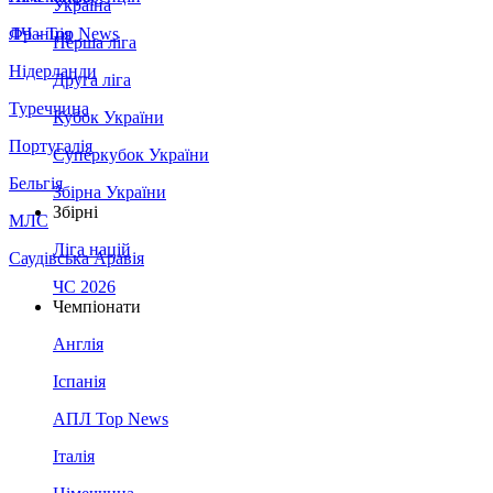
Україна
Франція
ЛЧ - Top News
Перша ліга
Нідерланди
Друга ліга
Туреччина
Кубок України
Португалія
Суперкубок України
Бельгія
Збірна України
Збірні
МЛС
Ліга націй
Саудівська Аравія
ЧС 2026
Чемпіонати
Англія
Іспанія
АПЛ Top News
Італія