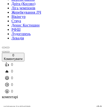
Дріта (Косово)
Ліга чемпіонів
Жеребкування ЛЧ
Вікінгур
Стяуа
Денис Костишин
РФШ
Лудогорець
Левадія
0
Коментувати
️👍
0
️🔥
0
️😄
0
️😢
0
️🤬
0
коментарі