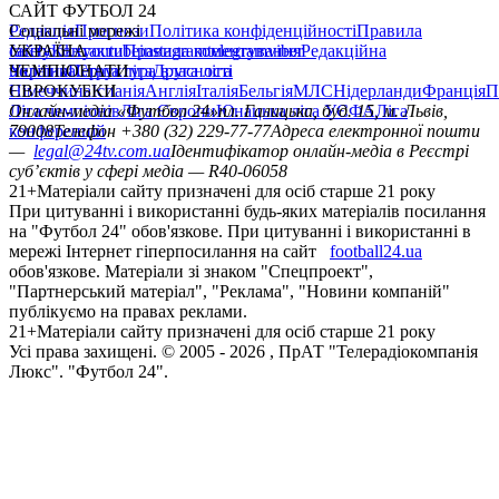
САЙТ ФУТБОЛ 24
Редакція
Соціальні мережі
Прогнози
Політика конфіденційності
Правила
сайту
facebook
УКРАЇНА
Контакти
x
youtube
Правила коментування
instagram
telegram
viber
Редакційна
політика
Україна
ЧЕМПІОНАТИ
Перша ліга
Структура власності
Друга ліга
Німеччина
ЄВРОКУБКИ
Іспанія
Англія
Італія
Бельгія
МЛС
Нідерланди
Франція
П
Ліга чемпіонів
Онлайн-медіа «Футбол 24»
Ліга Європи
Юнацька ліга УЄФА
пл. Галицька, буд. 15, м. Львів,
Ліга
конференцій
79008
Телефон +380 (32) 229-77-77
Адреса електронної пошти
—
legal@24tv.com.ua
Ідентифікатор онлайн-медіа в Реєстрі
суб’єктів у сфері медіа — R40-06058
21+
Матеріали сайту призначені для осіб старше 21 року
При цитуванні і використанні будь-яких матеріалів посилання
на "Футбол 24" обов'язкове. При цитуванні і використанні в
мережі Інтернет гіперпосилання на сайт
football24.ua
обов'язкове. Матеріали зі знаком "Спецпроект",
"Партнерський матеріал", "Реклама", "Новини компаній"
публікуємо на правах реклами.
21+
Матеріали сайту призначені для осіб старше 21 року
Усi права захищенi. © 2005 -
2026
, ПрАТ "Телерадіокомпанія
Люкс". "Футбол 24".