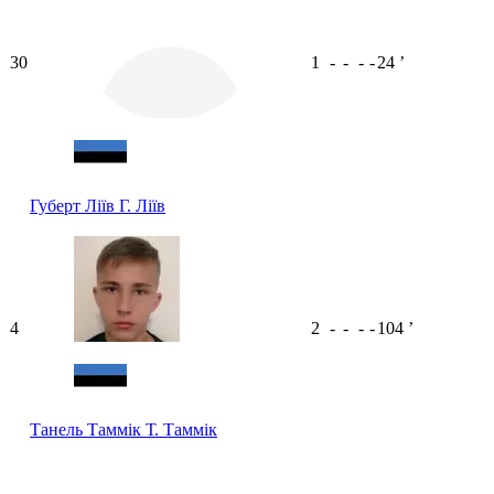
30
1
-
-
-
-
24
ʼ
Губерт Ліїв
Г. Ліїв
4
2
-
-
-
-
104
ʼ
Танель Таммік
Т. Таммік