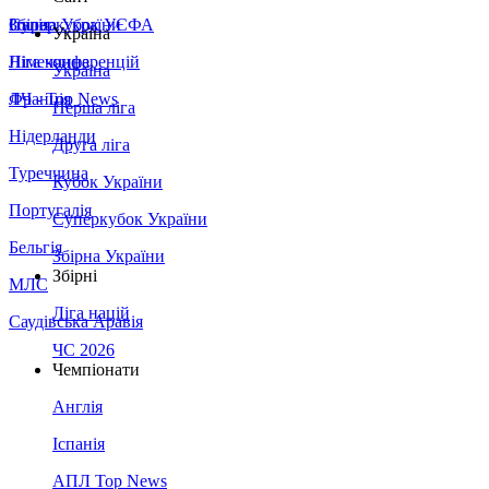
Збірна України
Італія
Суперкубок УЄФА
Україна
Німеччина
Ліга конференцій
Україна
Франція
ЛЧ - Top News
Перша ліга
Нідерланди
Друга ліга
Туреччина
Кубок України
Португалія
Суперкубок України
Бельгія
Збірна України
Збірні
МЛС
Ліга націй
Саудівська Аравія
ЧС 2026
Чемпіонати
Англія
Іспанія
АПЛ Top News