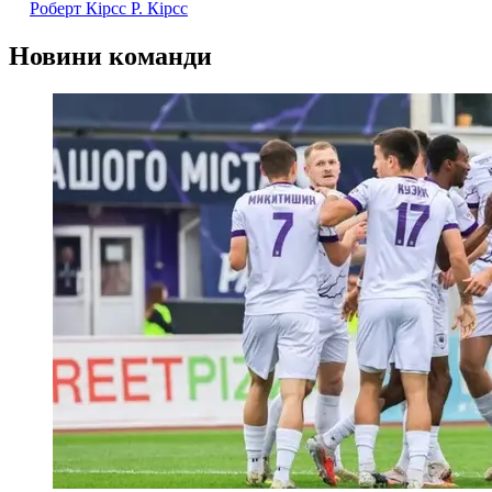
Роберт Кірсс
Р. Кірсс
Новини команди