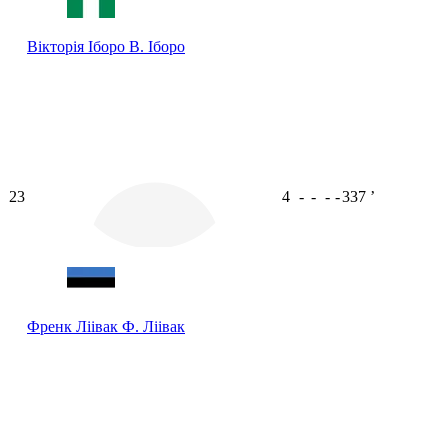
Вікторія Іборо
В. Іборо
23
4
-
-
-
-
337
ʼ
Френк Ліівак
Ф. Ліівак