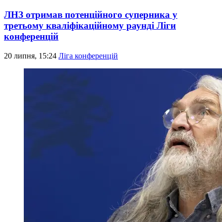
ЛНЗ отримав потенційного суперника у
третьому кваліфікаційному раунді Ліги
конференцій
20 липня, 15:24
Ліга конференцій