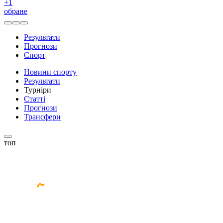
+
1
обране
Результати
Прогнози
Спорт
Новини спорту
Результати
Турніри
Статті
Прогнози
Трансфери
топ