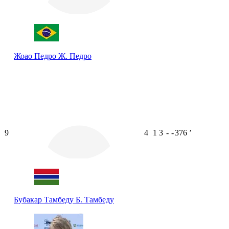
Жоао Педро
Ж. Педро
9
4
1
3
-
-
376
ʼ
Бубакар Тамбеду
Б. Тамбеду