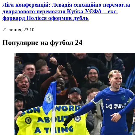
Ліга конференцій: Левадія сенсаційно перемогла
дворазового переможця Кубка УЄФА – екс-
форвард Полісся оформив дубль
21 липня, 23:10
Популярне на футбол 24