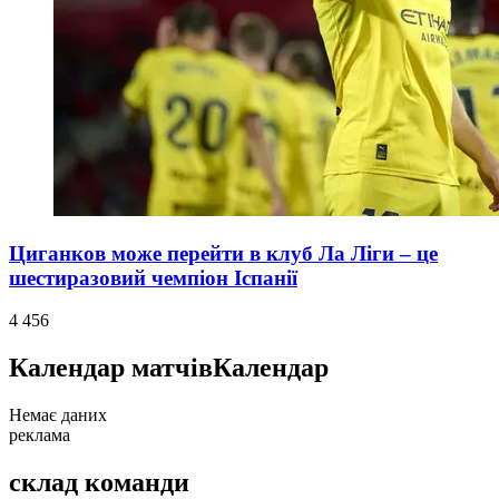
Циганков може перейти в клуб Ла Ліги – це
шестиразовий чемпіон Іспанії
4 456
Календар матчів
Календар
Немає даних
реклама
склад команди