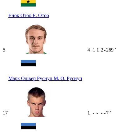
Енок Отоо
Е. Отоо
5
4
1
1
2
-
269
ʼ
Марк Олівер Руснуп
М. О. Руснуп
17
1
-
-
-
-
7
ʼ