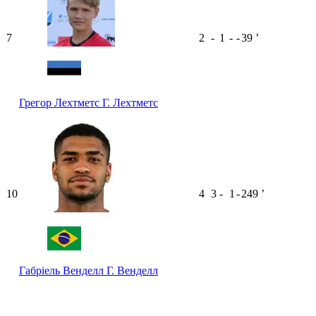
7
2
-
1
-
-
39
ʼ
Грегор Лехтметс
Г. Лехтметс
10
4
3
-
1
-
249
ʼ
Габріель Венделл
Г. Венделл