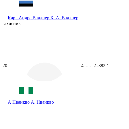
Карл Андре Валлнер
К. А. Валлнер
захисник
20
4
-
-
2
-
382
ʼ
А Нванкво
А. Нванкво