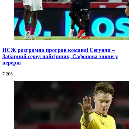
ПСЖ розгромно програв команді Сегунди –
Забарний серед найгірших, Сафонова зняли у
перерві
7 206