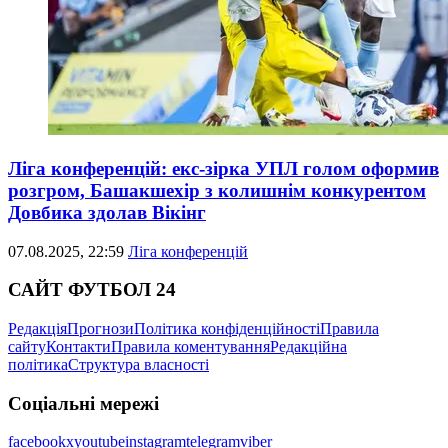
Ліга конференцій: екс-зірка УПЛ голом оформив
розгром, Башакшехір з колишнім конкурентом
Довбика здолав Вікінг
07.08.2025, 22:59
Ліга конференцій
САЙТ ФУТБОЛ 24
Редакція
Прогнози
Політика конфіденційності
Правила
сайту
Контакти
Правила коментування
Редакційна
політика
Структура власності
Соціальні мережі
facebook
x
youtube
instagram
telegram
viber