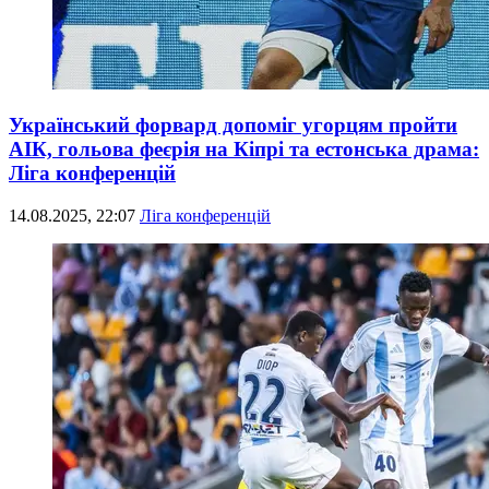
Український форвард допоміг угорцям пройти
АІК, гольова феєрія на Кіпрі та естонська драма:
Ліга конференцій
14.08.2025, 22:07
Ліга конференцій