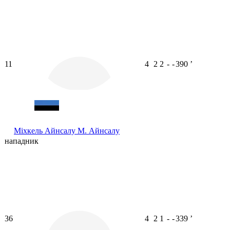
11
4
2
2
-
-
390
ʼ
Міхкель Айнсалу
М. Айнсалу
нападник
36
4
2
1
-
-
339
ʼ