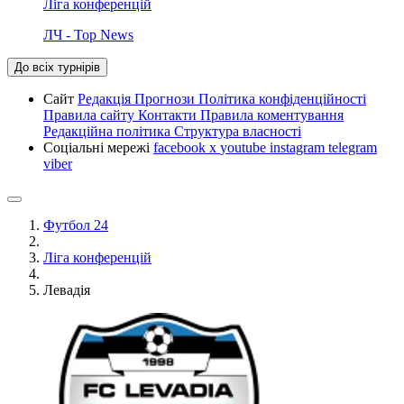
Ліга конференцій
ЛЧ - Top News
До всіх турнірів
Сайт
Редакція
Прогнози
Політика конфіденційності
Правила сайту
Контакти
Правила коментування
Редакційна політика
Структура власності
Соціальні мережі
facebook
x
youtube
instagram
telegram
viber
Футбол 24
Ліга конференцій
Левадія