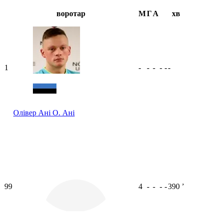
воротар
М
Г
А
хв
1
-
-
-
-
-
-
Олівер Ані
О. Ані
99
4
-
-
-
-
390
ʼ