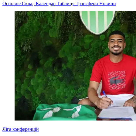
Основне
Склад
Календар
Таблиця
Трансфери
Новини
Ліга конференцій