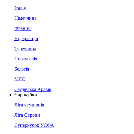
Італія
Німеччина
Франція
Нідерланди
Туреччина
Португалія
Бельгія
МЛС
Саудівська Аравія
Єврокубки
Ліга чемпіонів
Ліга Європи
Суперкубок УЄФА