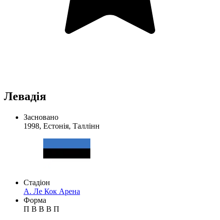
Левадія
Засновано
1998, Естонія, Таллінн
Стадіон
А. Ле Кок Арена
Форма
П
В
В
В
П