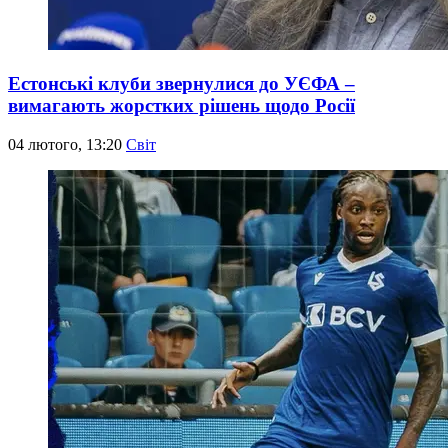
Естонські клуби звернулися до УЄФА –
вимагають жорстких рішень щодо Росії
04 лютого, 13:20
Світ