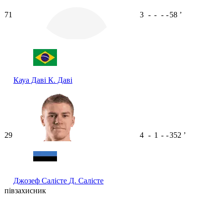
71
3
-
-
-
-
58
ʼ
Кауа Даві
К. Даві
29
4
-
1
-
-
352
ʼ
Джозеф Салісте
Д. Салісте
півзахисник