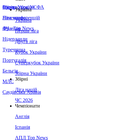
Збірна України
Італія
Суперкубок УЄФА
Україна
Німеччина
Ліга конференцій
Україна
Франція
ЛЧ - Top News
Перша ліга
Нідерланди
Друга ліга
Туреччина
Кубок України
Португалія
Суперкубок України
Бельгія
Збірна України
Збірні
МЛС
Ліга націй
Саудівська Аравія
ЧС 2026
Чемпіонати
Англія
Іспанія
АПЛ Top News