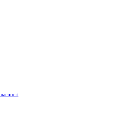
ласності