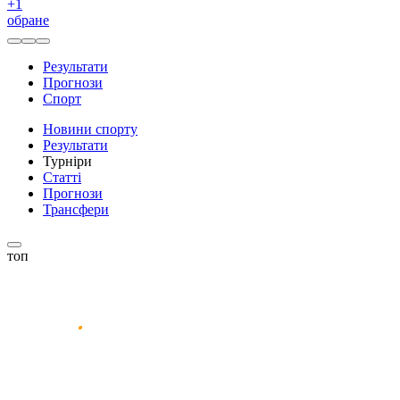
+
1
обране
Результати
Прогнози
Спорт
Новини спорту
Результати
Турніри
Статті
Прогнози
Трансфери
топ