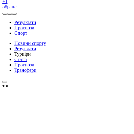
+
1
обране
Результати
Прогнози
Спорт
Новини спорту
Результати
Турніри
Статті
Прогнози
Трансфери
топ