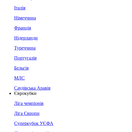
Італія
Німеччина
Франція
Нідерланди
Туреччина
Португалія
Бельгія
МЛС
Саудівська Аравія
Єврокубки
Ліга чемпіонів
Ліга Європи
Суперкубок УЄФА