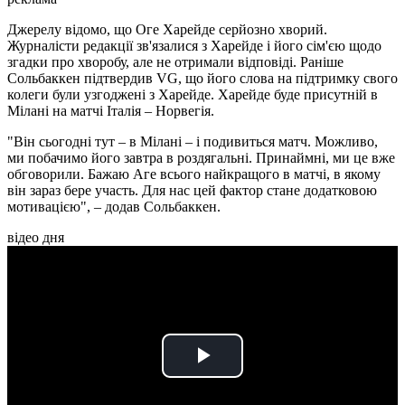
Джерелу відомо, що Оге Харейде серйозно хворий.
Журналісти редакції зв'язалися з Харейде і його сім'єю щодо
згадки про хворобу, але не отримали відповіді. Раніше
Сольбаккен підтвердив VG, що його слова на підтримку свого
колеги були узгоджені з Харейде. Харейде буде присутній в
Мілані на матчі Італія – Норвегія.
"Він сьогодні тут – в Мілані – і подивиться матч. Можливо,
ми побачимо його завтра в роздягальні. Принаймні, ми це вже
обговорили. Бажаю Аге всього найкращого в матчі, в якому
він зараз бере участь. Для нас цей фактор стане додатковою
мотивацією", – додав Сольбаккен.
відео дня
Play