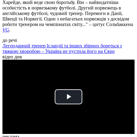
Харейде, який веде свою боротьбу. Він – найвидатніша
особистість в норвезькому футболі. Другий норвежець в
англійському футболі, чудовий тренер. Перемоги в Данії,
Швеції та Норвегії. Один з небагатьох норвежців з досвідом
роботи тренером на чемпіонатах світу..." – цитує Сольбаккена
VG
.
до речі
Легендарний тренер Ісландії та інших збірних бореться з
тяжкою хворобою – Україна не пустила його на Євро
відео дня
Play
Video
реклама