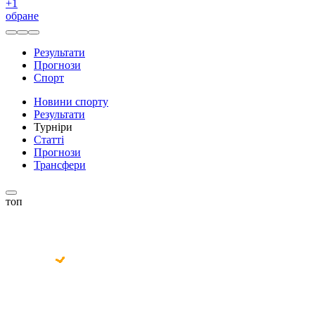
+
1
обране
Результати
Прогнози
Спорт
Новини спорту
Результати
Турніри
Статті
Прогнози
Трансфери
топ