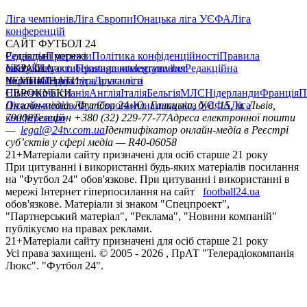
Ліга чемпіонів
Ліга Європи
Юнацька ліга УЄФА
Ліга
конференцій
САЙТ ФУТБОЛ 24
Редакція
Соціальні мережі
Прогнози
Політика конфіденційності
Правила
сайту
facebook
УКРАЇНА
Контакти
x
youtube
Правила коментування
instagram
telegram
viber
Редакційна
політика
Україна
ЧЕМПІОНАТИ
Перша ліга
Структура власності
Друга ліга
Німеччина
ЄВРОКУБКИ
Іспанія
Англія
Італія
Бельгія
МЛС
Нідерланди
Франція
П
Ліга чемпіонів
Онлайн-медіа «Футбол 24»
Ліга Європи
Юнацька ліга УЄФА
пл. Галицька, буд. 15, м. Львів,
Ліга
конференцій
79008
Телефон +380 (32) 229-77-77
Адреса електронної пошти
—
legal@24tv.com.ua
Ідентифікатор онлайн-медіа в Реєстрі
суб’єктів у сфері медіа — R40-06058
21+
Матеріали сайту призначені для осіб старше 21 року
При цитуванні і використанні будь-яких матеріалів посилання
на "Футбол 24" обов'язкове. При цитуванні і використанні в
мережі Інтернет гіперпосилання на сайт
football24.ua
обов'язкове. Матеріали зі знаком "Спецпроект",
"Партнерський матеріал", "Реклама", "Новини компаній"
публікуємо на правах реклами.
21+
Матеріали сайту призначені для осіб старше 21 року
Усi права захищенi. © 2005 -
2026
, ПрАТ "Телерадіокомпанія
Люкс". "Футбол 24".