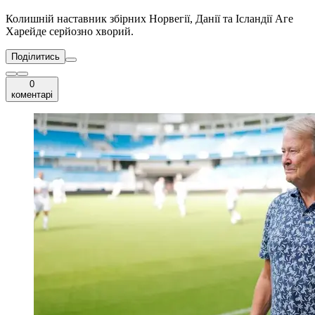
Колишній наставник збірних Норвегії, Данії та Ісландії Аге
Харейде серйозно хворий.
Поділитись
0
коментарі