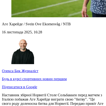
Аге Харейде / Svein Ove Ekornesvåg / NTB
16 листопада 2025, 16:28
Олекса Бик
Журналіст
Будь в курсі спортивних новин першим
Підписатися в Google
Наставник збірної Норвегії Столе Сольбаккен перед матчем з
Італією побажав Аге Харейде виграти свою "битву". "Це
свого роду доленосна битва для Норвегії. Передаю привіт Аге