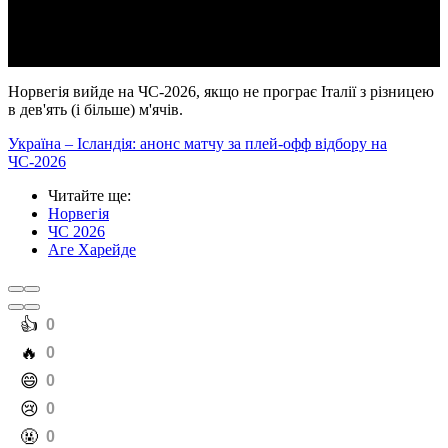
Video
Норвегія вийде на ЧС-2026, якщо не програє Італії з різницею
в дев'ять (і більше) м'ячів.
Україна – Ісландія: анонс матчу за плей-офф відбору на
ЧС-2026
Читайте ще
:
Норвегія
ЧС 2026
Аге Харейде
️👍
0
️🔥
0
️😄
0
️😢
0
️🤬
0