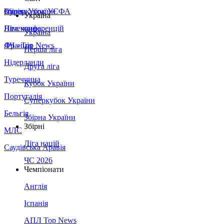
Збірна України
Італія
Суперкубок УЄФА
Україна
Німеччина
Ліга конференцій
Україна
Франція
ЛЧ - Top News
Перша ліга
Нідерланди
Друга ліга
Туреччина
Кубок України
Португалія
Суперкубок України
Бельгія
Збірна України
Збірні
МЛС
Ліга націй
Саудівська Аравія
ЧС 2026
Чемпіонати
Англія
Іспанія
АПЛ Top News