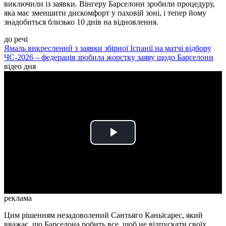
виключили із заявки. Вінгеру Барселони зробили процедуру,
яка має зменшити дискомфорт у паховій зоні, і тепер йому
знадобиться близько 10 днів на відновлення.
до речі
Ямаль викреслений з заявки збірної Іспанії на матчі відбору
ЧС-2026 – федерація зробила жорстку заяву щодо Барселони
відео дня
Play
Video
реклама
Цим рішенням незадоволений Сантьяго Каньїсарес, який
вважає, що Барселона робить все, щоб не відпускати своїх