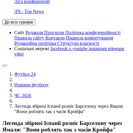
Ліга конференцій
ЛЧ - Top News
До всіх турнірів
Сайт
Редакція
Прогнози
Політика конфіденційності
Правила сайту
Контакти
Правила коментування
Редакційна політика
Структура власності
Соціальні мережі
facebook
x
youtube
instagram
telegram
viber
Футбол 24
Новини футболу
ЧС 2026
Легенда збірної Іспанії розніс Барселону через Ямаля:
"Вони роблять так з часів Кройфа"
Легенда збірної Іспанії розніс Барселону через
Ямаля: "Вони роблять так з часів Кройфа"