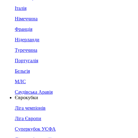
Італія
Німеччина
Франція
Нідерланди
Туреччина
Португалія
Бельгія
МЛС
Саудівська Аравія
Єврокубки
Ліга чемпіонів
Ліга Європи
Суперкубок УЄФА