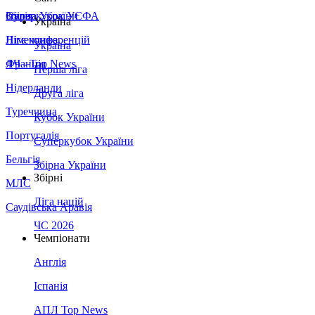
Збірна України
Італія
Суперкубок УЄФА
Україна
Німеччина
Ліга конференцій
Україна
Франція
ЛЧ - Top News
Перша ліга
Нідерланди
Друга ліга
Туреччина
Кубок України
Португалія
Суперкубок України
Бельгія
Збірна України
Збірні
МЛС
Ліга націй
Саудівська Аравія
ЧС 2026
Чемпіонати
Англія
Іспанія
АПЛ Top News