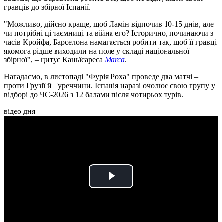
гравців до збірної Іспанії.
"Можливо, дійсно краще, щоб Ламін відпочив 10-15 днів, але
чи потрібні ці таємниці та війна его? Історично, починаючи з
часів Кройфа, Барселона намагається робити так, щоб її гравці
якомога рідше виходили на поле у складі національної
збірної", – цитує Каньїсареса
Marca
.
Нагадаємо, в листопаді "Фурія Роха" проведе два матчі –
проти Грузії й Туреччини. Іспанія наразі очолює свою групу у
відборі до ЧС-2026 з 12 балами після чотирьох турів.
відео дня
Play
Video