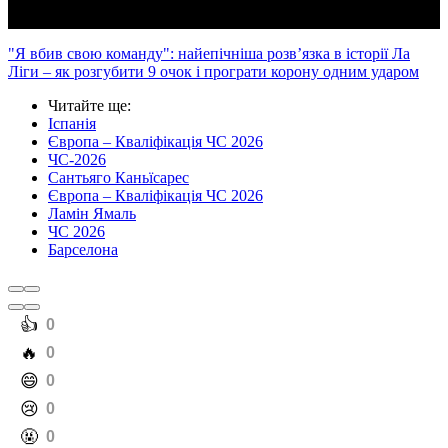
"Я вбив свою команду": найепічніша розв’язка в історії Ла
Ліги – як розгубити 9 очок і програти корону одним ударом
Читайте ще
:
Іспанія
Європа – Кваліфікація ЧС 2026
ЧС-2026
Сантьяго Каньїсарес
Європа – Кваліфікація ЧС 2026
Ламін Ямаль
ЧС 2026
Барселона
️👍
0
️🔥
0
️😄
0
️😢
0
️🤬
0