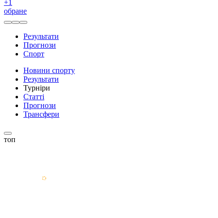
+
1
обране
Результати
Прогнози
Спорт
Новини спорту
Результати
Турніри
Статті
Прогнози
Трансфери
топ