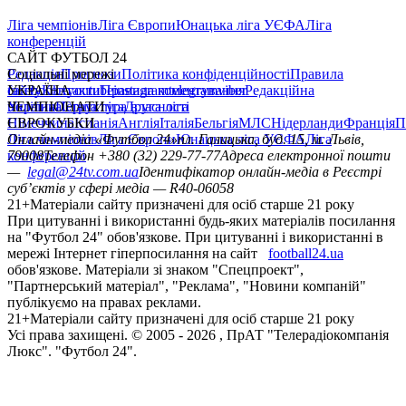
Ліга чемпіонів
Ліга Європи
Юнацька ліга УЄФА
Ліга
конференцій
САЙТ ФУТБОЛ 24
Редакція
Соціальні мережі
Прогнози
Політика конфіденційності
Правила
сайту
facebook
УКРАЇНА
Контакти
x
youtube
Правила коментування
instagram
telegram
viber
Редакційна
політика
Україна
ЧЕМПІОНАТИ
Перша ліга
Структура власності
Друга ліга
Німеччина
ЄВРОКУБКИ
Іспанія
Англія
Італія
Бельгія
МЛС
Нідерланди
Франція
П
Ліга чемпіонів
Онлайн-медіа «Футбол 24»
Ліга Європи
Юнацька ліга УЄФА
пл. Галицька, буд. 15, м. Львів,
Ліга
конференцій
79008
Телефон +380 (32) 229-77-77
Адреса електронної пошти
—
legal@24tv.com.ua
Ідентифікатор онлайн-медіа в Реєстрі
суб’єктів у сфері медіа — R40-06058
21+
Матеріали сайту призначені для осіб старше 21 року
При цитуванні і використанні будь-яких матеріалів посилання
на "Футбол 24" обов'язкове. При цитуванні і використанні в
мережі Інтернет гіперпосилання на сайт
football24.ua
обов'язкове. Матеріали зі знаком "Спецпроект",
"Партнерський матеріал", "Реклама", "Новини компаній"
публікуємо на правах реклами.
21+
Матеріали сайту призначені для осіб старше 21 року
Усi права захищенi. © 2005 -
2026
, ПрАТ "Телерадіокомпанія
Люкс". "Футбол 24".