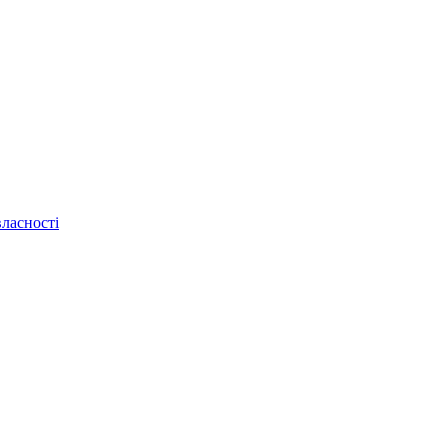
ласності