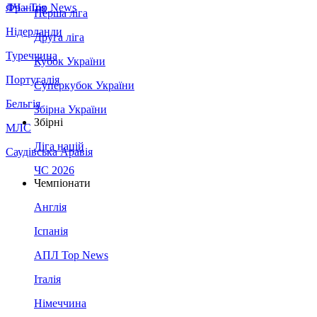
Франція
ЛЧ - Top News
Перша ліга
Нідерланди
Друга ліга
Туреччина
Кубок України
Португалія
Суперкубок України
Бельгія
Збірна України
Збірні
МЛС
Ліга націй
Саудівська Аравія
ЧС 2026
Чемпіонати
Англія
Іспанія
АПЛ Top News
Італія
Німеччина