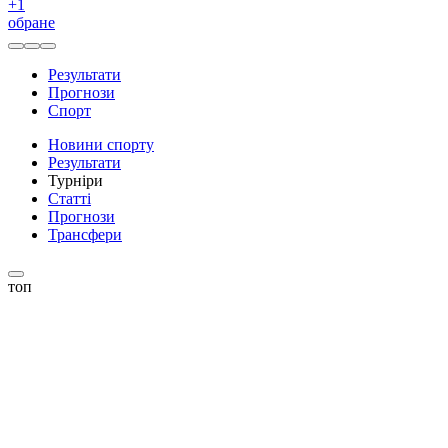
+
1
обране
Результати
Прогнози
Спорт
Новини спорту
Результати
Турніри
Статті
Прогнози
Трансфери
топ