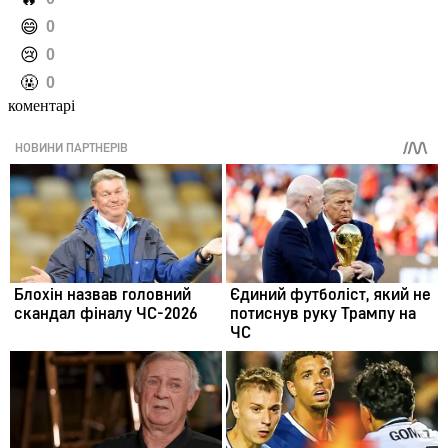
️😄
0
️😢
0
️🤬
0
коментарі