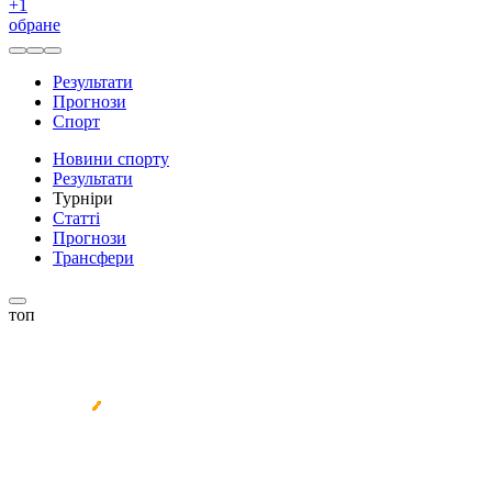
+
1
обране
Результати
Прогнози
Спорт
Новини спорту
Результати
Турніри
Статті
Прогнози
Трансфери
топ