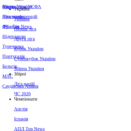
Збірна України
Італія
Суперкубок УЄФА
Україна
Німеччина
Ліга конференцій
Україна
Франція
ЛЧ - Top News
Перша ліга
Нідерланди
Друга ліга
Туреччина
Кубок України
Португалія
Суперкубок України
Бельгія
Збірна України
Збірні
МЛС
Ліга націй
Саудівська Аравія
ЧС 2026
Чемпіонати
Англія
Іспанія
АПЛ Top News