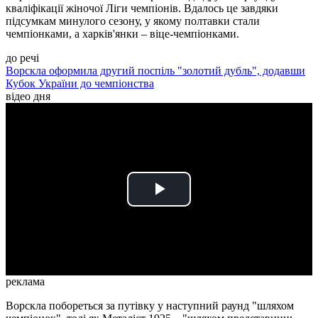
кваліфікації жіночої Ліги чемпіонів. Вдалось це завдяки
підсумкам минулого сезону, у якому полтавки стали
чемпіонками, а харків'янки – віце-чемпіонками.
до речі
Ворскла оформила другий поспіль "золотий дубль", додавши
Кубок України до чемпіонства
відео дня
Play
Video
реклама
Ворскла побореться за путівку у наступний раунд "шляхом