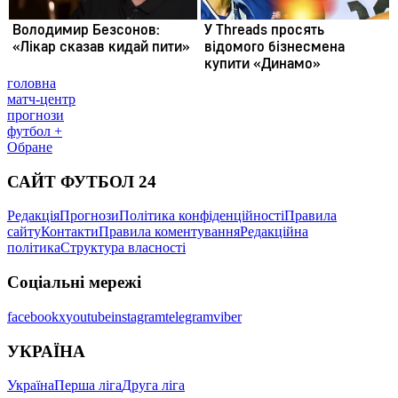
головна
матч-центр
прогнози
футбол +
Обране
САЙТ ФУТБОЛ 24
Редакція
Прогнози
Політика конфіденційності
Правила
сайту
Контакти
Правила коментування
Редакційна
політика
Структура власності
Соціальні мережі
facebook
x
youtube
instagram
telegram
viber
УКРАЇНА
Україна
Перша ліга
Друга ліга