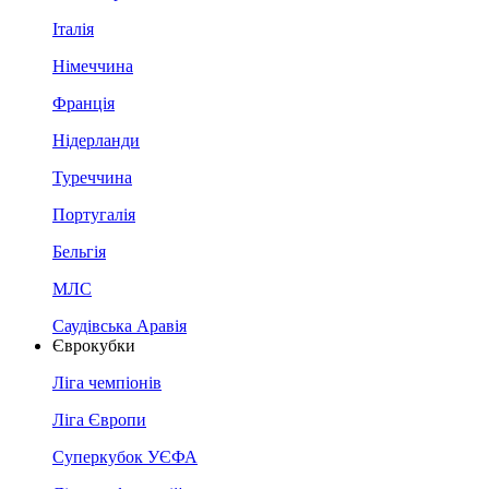
Італія
Німеччина
Франція
Нідерланди
Туреччина
Португалія
Бельгія
МЛС
Саудівська Аравія
Єврокубки
Ліга чемпіонів
Ліга Європи
Суперкубок УЄФА