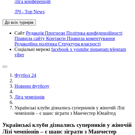
Ліга конференцій
ЛЧ - Top News
До всіх турнірів
Сайт
Редакція
Прогнози
Політика конфіденційності
Правила сайту
Контакти
Правила коментування
Редакційна політика
Структура власності
Соціальні мережі
facebook
x
youtube
instagram
telegram
viber
Футбол 24
Новини футболу
Ліга чемпіонів
Українські клуби дізнались суперників у жіночій Лізі
чемпіонів – є шанс зіграти з Манчестер Юнайтед
Українські клуби дізнались суперників у жіночій
Лізі чемпіонів – є шанс зіграти з Манчестер