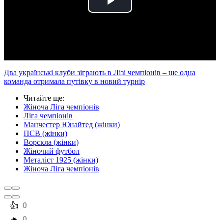
Play
Video
Два українські клуби зіграють в Лізі чемпіонів – ще одна
команда отримала путівку в новий турнір
Читайте ще
:
Жіноча Ліга чемпіонів
Ліга чемпіонів
Манчестер Юнайтед (жінки)
ПСВ (жінки)
Ворскла (жінки)
Жіночий футбол
Металіст 1925 (жінки)
Жіноча Ліга чемпіонів
️👍
0
️🔥
0