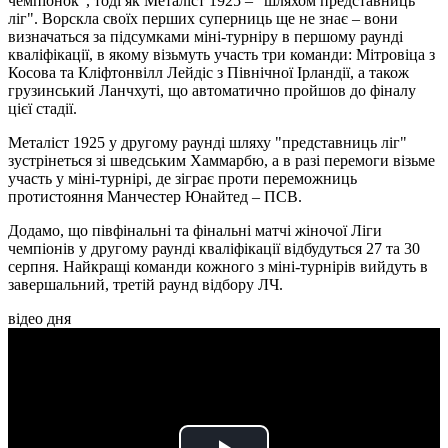
чемпіонок", тоді як Металіст 1925 – "шляхом представниць
ліг". Ворскла своїх перших суперниць ще не знає – вони
визначаться за підсумками міні-турніру в першому раунді
кваліфікації, в якому візьмуть участь три команди: Мітровіца з
Косова та Кліфтонвілл Лейдіс з Північної Ірландії, а також
грузинський Ланчхуті, що автоматично пройшов до фіналу
цієї стадії.
Металіст 1925 у другому раунді шляху "представниць ліг"
зустрінеться зі шведським Хаммарбю, а в разі перемоги візьме
участь у міні-турнірі, де зіграє проти переможниць
протистояння Манчестер Юнайтед – ПСВ.
Додамо, що півфінальні та фінальні матчі жіночої Ліги
чемпіонів у другому раунді кваліфікації відбудуться 27 та 30
серпня. Найкращі команди кожного з міні-турнірів вийдуть в
завершальний, третій раунд відбору ЛЧ.
відео дня