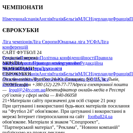
ЧЕМПІОНАТИ
Німеччина
Іспанія
Англія
Італія
Бельгія
МЛС
Нідерланди
Франція
П
ЄВРОКУБКИ
Ліга чемпіонів
Ліга Європи
Юнацька ліга УЄФА
Ліга
конференцій
САЙТ ФУТБОЛ 24
Редакція
Соціальні мережі
Прогнози
Політика конфіденційності
Правила
сайту
facebook
УКРАЇНА
Контакти
x
youtube
Правила коментування
instagram
telegram
viber
Редакційна
політика
Україна
ЧЕМПІОНАТИ
Перша ліга
Структура власності
Друга ліга
Німеччина
ЄВРОКУБКИ
Іспанія
Англія
Італія
Бельгія
МЛС
Нідерланди
Франція
П
Ліга чемпіонів
Онлайн-медіа «Футбол 24»
Ліга Європи
Юнацька ліга УЄФА
пл. Галицька, буд. 15, м. Львів,
Ліга
конференцій
79008
Телефон +380 (32) 229-77-77
Адреса електронної пошти
—
legal@24tv.com.ua
Ідентифікатор онлайн-медіа в Реєстрі
суб’єктів у сфері медіа — R40-06058
21+
Матеріали сайту призначені для осіб старше 21 року
При цитуванні і використанні будь-яких матеріалів посилання
на "Футбол 24" обов'язкове. При цитуванні і використанні в
мережі Інтернет гіперпосилання на сайт
football24.ua
обов'язкове. Матеріали зі знаком "Спецпроект",
"Партнерський матеріал", "Реклама", "Новини компаній"
публікуємо на правах реклами.