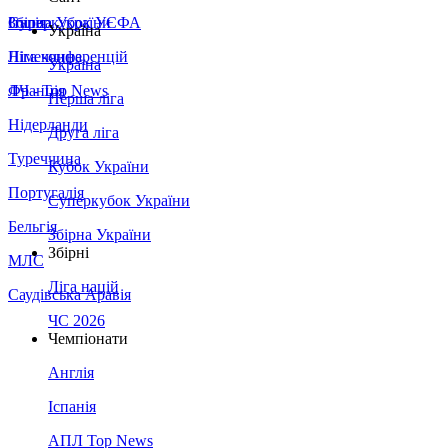
Збірна України
Італія
Суперкубок УЄФА
Україна
Німеччина
Ліга конференцій
Україна
Франція
ЛЧ - Top News
Перша ліга
Нідерланди
Друга ліга
Туреччина
Кубок України
Португалія
Суперкубок України
Бельгія
Збірна України
Збірні
МЛС
Ліга націй
Саудівська Аравія
ЧС 2026
Чемпіонати
Англія
Іспанія
АПЛ Top News