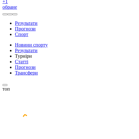
+
1
обране
Результати
Прогнози
Спорт
Новини спорту
Результати
Турніри
Статті
Прогнози
Трансфери
топ